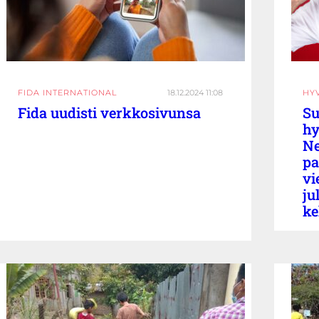
FIDA INTERNATIONAL
18.12.2024 11:08
HY
Fida uudisti verkkosivunsa
Su
hy
Ne
pa
vi
ju
ke