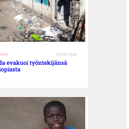
OPIA
5.11.2021 16:05
da evakuoi työntekijänsä
iopiasta