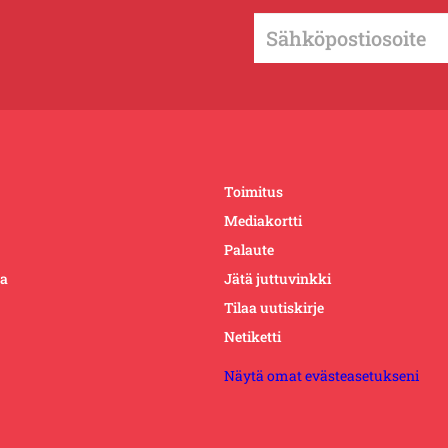
Toimitus
Mediakortti
Palaute
ta
Jätä juttuvinkki
Tilaa uutiskirje
Netiketti
Näytä omat evästeasetukseni