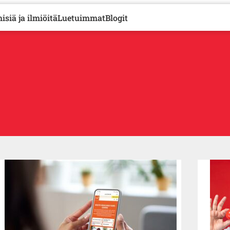
isiä ja ilmiöitä
Luetuimmat
Blogit