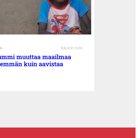
DA
9.8.2021 13:33
ummi muuttaa maailmaa
emmän kuin aavistaa