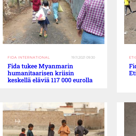
FIDA INTERNATIONAL
19.11.2021 09:30
ETI
Fida tukee Myanmarin
Fi
humanitaarisen kriisin
Et
keskellä eläviä 117 000 eurolla