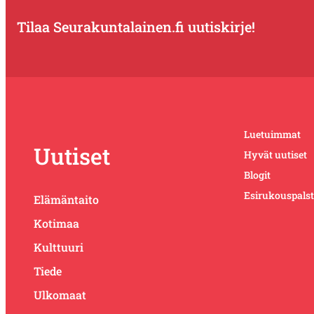
Tilaa Seurakuntalainen.fi uutiskirje!
Luetuimmat
Uutiset
Hyvät uutiset
Blogit
Esirukouspals
Elämäntaito
Kotimaa
Kulttuuri
Tiede
Ulkomaat