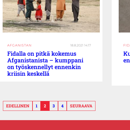
AFGANISTAN
18.8.2021 14:17
FI
Fidalla on pitkä kokemus
K
Afganistanista – kumppani
en
on työskennellyt ennenkin
kriisin keskellä
EDELLINEN
1
2
3
4
SEURAAVA