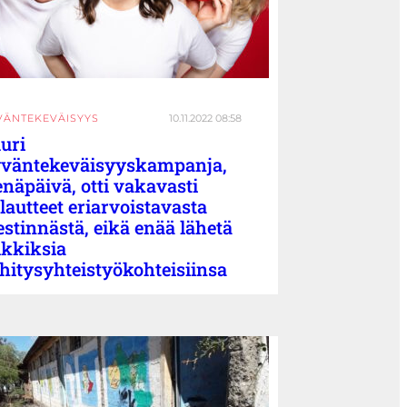
VÄNTEKEVÄISYYS
10.11.2022 08:58
uri
väntekeväisyyskampanja,
näpäivä, otti vakavasti
lautteet eriarvoistavasta
estinnästä, eikä enää lähetä
lkkiksia
hitysyhteistyökohteisiinsa