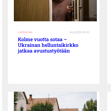
UKRAINA
24.2.2025 09:00
Kolme vuotta sotaa –
Ukrainan helluntaikirkko
jatkaa avustustyötään