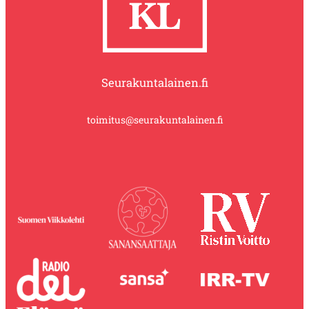
Seurakuntalainen.fi
toimitus@seurakuntalainen.fi