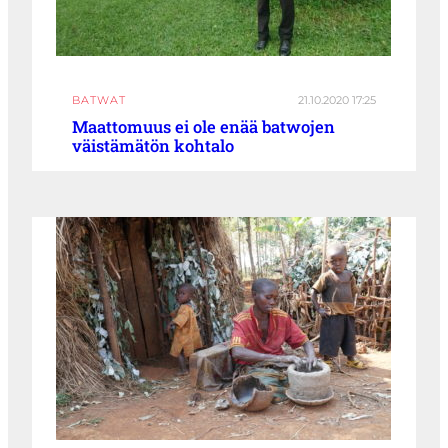
BATWAT
21.10.2020 17:25
Maattomuus ei ole enää batwojen
väistämätön kohtalo