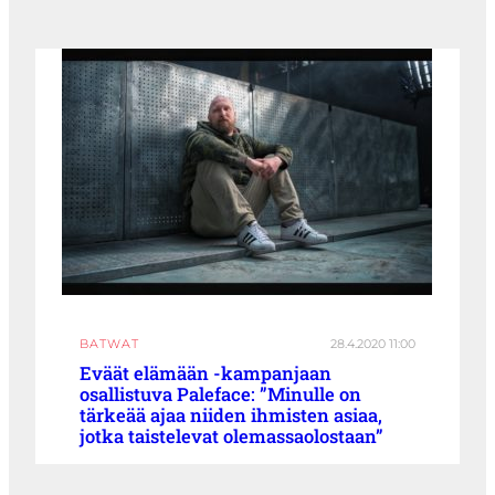
BATWAT
28.4.2020 11:00
Eväät elämään -kampanjaan
osallistuva Paleface: ”Minulle on
tärkeää ajaa niiden ihmisten asiaa,
jotka taistelevat olemassaolostaan”