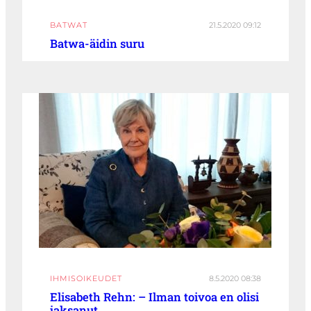
BATWAT
21.5.2020 09:12
Batwa-äidin suru
IHMISOIKEUDET
8.5.2020 08:38
Elisabeth Rehn: – Ilman toivoa en olisi
jaksanut