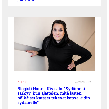
ÄITIYS
4.5.2020 16:35
Blogisti Hanna Kivisalo: ”Sydämeni
särkyy, kun ajattelen, mitä lasten
nälkäiset katseet tekevät batwa-äidin
sydämelle”