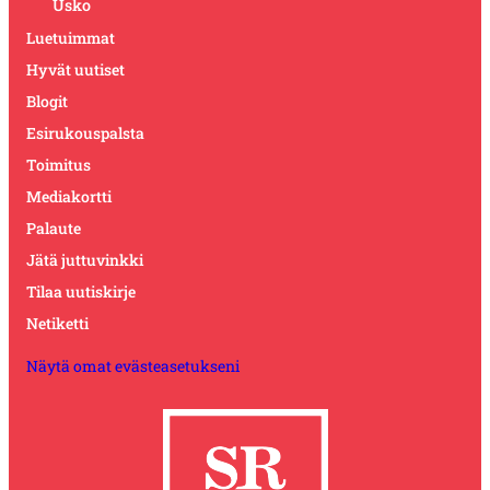
Usko
Luetuimmat
Hyvät uutiset
Blogit
Esirukouspalsta
Toimitus
Mediakortti
Palaute
Jätä juttuvinkki
Tilaa uutiskirje
Netiketti
Näytä omat evästeasetukseni