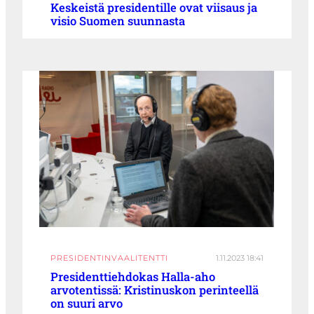
Keskeistä presidentille ovat viisaus ja
visio Suomen suunnasta
PRESIDENTINVAALITENTTI
1.11.2023 18:41
Presidenttiehdokas Halla-aho
arvotentissä: Kristinuskon perinteellä
on suuri arvo