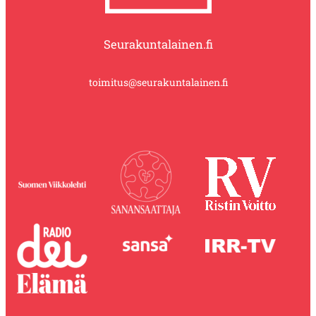
Seurakuntalainen.fi
toimitus@seurakuntalainen.fi