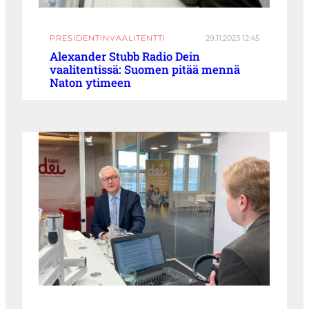
PRESIDENTINVAALITENTTI
29.11.2023 12:45
Alexander Stubb Radio Dein
vaalitentissä: Suomen pitää mennä
Naton ytimeen