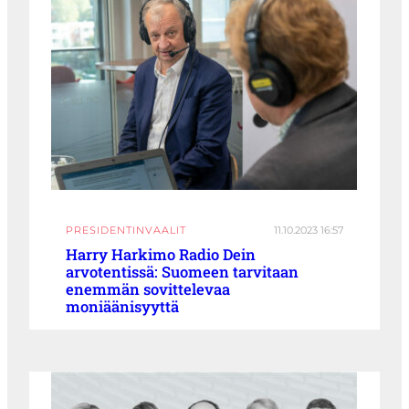
PRESIDENTINVAALIT
11.10.2023 16:57
Harry Harkimo Radio Dein
arvotentissä: Suomeen tarvitaan
enemmän sovittelevaa
moniäänisyyttä