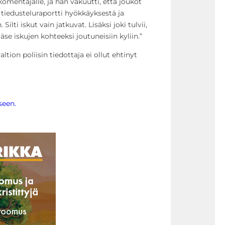
nkomentajalle, ja hän vakuutti, että joukot
li tiedusteluraportti hyökkäyksestä ja
Silti iskut vain jatkuvat. Lisäksi joki tulvii,
äse iskujen kohteeksi joutuneisiin kyliin.”
ltion poliisin tiedottaja ei ollut ehtinyt
seen.