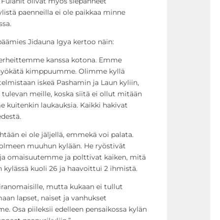
Fulanit olivat myös siepanneet
Kylistä paenneilla ei ole paikkaa minne
ssa.
päämies Jidauna Igya kertoo näin:
 perheittemme kanssa kotona. Emme
at hyökätä kimppuumme. Olimme kyllä
elmistaan iskeä Pashamin ja Laun kyliin,
levan meille, koska siitä ei ollut mitään
e kuitenkin laukauksia. Kaikki hakivat
edestä.
tään ei ole jäljellä, emmekä voi palata.
ä kolmeen muuhun kylään. He ryöstivät
a omaisuutemme ja polttivat kaiken, mitä
kylässä kuoli 26 ja haavoittui 2 ihmistä.
iranomaisille, mutta kukaan ei tullut
an lapset, naiset ja vanhukset
e. Osa piileksii edelleen pensaikossa kylän