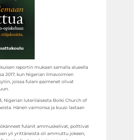
kuisen raportin mukaan samalla alueella
sa 2017, kun Nigerian ilmavoimien
liin, joissa fulani-paimenet olivat
uun.
3, Nigerian luterilaisesta Boiki Church of
uneista. Hänen vaimonsa ja kuusi lastaan
känneet fulanit ammuskelivat, polttivat
joen yli yrittäneistä oli ammuttu jokeen,