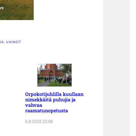
IA
, 
VAINOT
Orpokotijuhlilla kuullaan
nimekkäitä puhujia ja
vahvaa
raamatunopetusta
6.8.2026 22:58