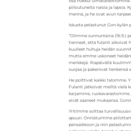
osa hukkui uimataidottomina. 
piiloutuneita naisia ja lapsia. 
mennä, ja he ovat avun tarpee
Iskusta pelastunut Gon-kylän 
”Olimme sunnuntaina (16.9.)
tienneet, että fulanit aikoiv
kuulleet huhuja heidän suunnit
mutta emme uskoneet heidän tu
merkkejä. Iltapäivällä kuulimm
suojaa ja pakenivat henkensä 
He polttivat kaikki talomme. Yh
Fulanit jatkoivat meiltä viel
karjamme, ruokavarastomme j
eivät saaneet mukaansa. Gonin 
Yritimme soittaa turvallisuusv
apuun. Onnistuimme piilottama
pensaikkoon ja niin pelastuimm