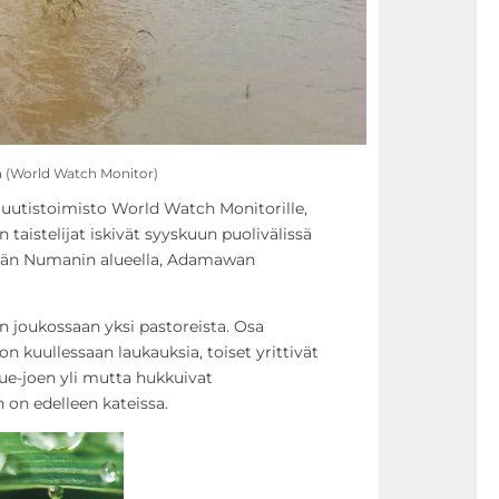
la (World Watch Monitor)
 uutistoimisto World Watch Monitorille,
taistelijat iskivät syyskuun puolivälissä
ylään Numanin alueella, Adamawan
än joukossaan yksi pastoreista. Osa
on kuullessaan laukauksia, toiset yrittivät
ue-joen yli mutta hukkuivat
n edelleen kateissa.