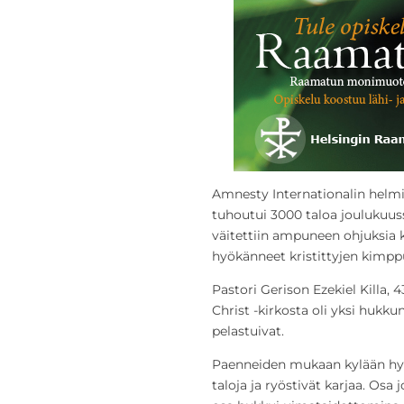
Amnesty Internationalin helmi
tuhoutui 3000 taloa joulukuus
väitettiin ampuneen ohjuksia ky
hyökänneet kristittyjen kimpp
Pastori Gerison Ezekiel Killa, 4
Christ -kirkosta oli yksi hukk
pelastuivat.
Paenneiden mukaan kylään hyö
taloja ja ryöstivät karjaa. Osa 