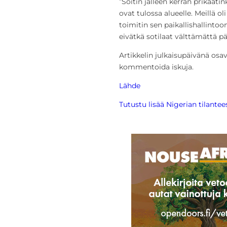
”Soitin jälleen kerran prikaati
ovat tulossa alueelle. Meillä o
toimitin sen paikallishallintoon. 
eivätkä sotilaat välttämättä pä
Artikkelin julkaisupäivänä osava
kommentoida iskuja.
Lähde
Tutustu lisää Nigerian tilantee