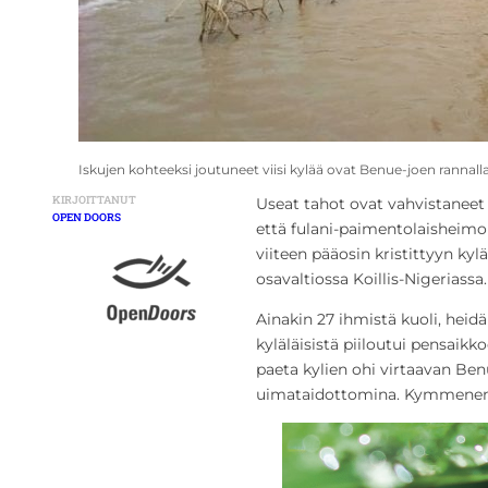
Iskujen kohteeksi joutuneet viisi kylää ovat Benue-joen rannal
KIRJOITTANUT
Useat tahot ovat vahvistaneet
OPEN DOORS
että fulani-paimentolaisheimon 
viiteen pääosin kristittyyn k
osavaltiossa Koillis-Nigeriassa.
Ainakin 27 ihmistä kuoli, heid
kyläläisistä piiloutui pensaikko
paeta kylien ohi virtaavan Ben
uimataidottomina. Kymmenen o