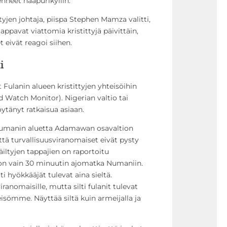
nneet naapurikyliin.”
ttyjen johtaja, piispa Stephen Mamza valitti,
ppavat viattomia kristittyjä päivittäin,
 eivät reagoi siihen.
i
Fulanin alueen kristittyjen yhteisöihin
d Watch Monitor). Nigerian valtio tai
ytänyt ratkaisua asiaan.
Numanin aluetta Adamawan osavaltion
tä turvallisuusviranomaiset eivät pysty
iltyjen tappajien on raportoitu
 on vain 30 minuutin ajomatka Numaniin.
ti hyökkääjät tulevat aina sieltä.
ranomaisille, mutta silti fulanit tulevat
isömme. Näyttää siltä kuin armeijalla ja