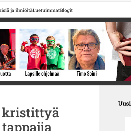
isiä ja ilmiöitä
Luetuimmat
Blogit
Uus
 kristittyä
tappajia