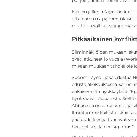
pohjoispuolella, toiset ovat me
Iskujen jälkeen Nigerian kristi
että nämä ns. paimentolaiset ta
mutta turvallisuusviranomaiset
Pitkäaikainen konflikt
Silminnäkijöiden mukaan iskut 
ovat jatkuneet jo vuosia (Worl
mikään muukaan taho ei ole lö
Sodom Tayedi, joka edustaa 
edustajakokouksessa, sanoo, et
ehkäisemään hyökkäyksiä. ”Epä
hyökkäävän Abbaresta. Sieltä
Abbaressa on varuskunta, ja sil
Ilmoitamme kaikista iskuista vi
yhä uudelleen ja tuhoavat yhte
heillä olisi salainen sopimus.”