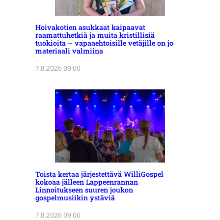
Hoivakotien asukkaat kaipaavat
raamattuhetkiä ja muita kristillisiä
tuokioita – vapaaehtoisille vetäjille on jo
materiaali valmiina
7.8.2026 09:00
Toista kertaa järjestettävä WilliGospel
kokoaa jälleen Lappeenrannan
Linnoitukseen suuren joukon
gospelmusiikin ystäviä
7.8.2026 09:00