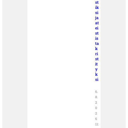
st
ik
si
ja
at
ei
st
is
ta
k
ri
st
it
y
k
si
6.
8.
2
0
2
6
11: