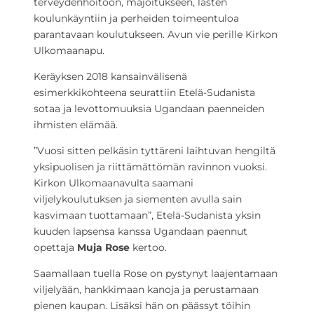
terveydenhoitoon, majoitukseen, lasten
koulunkäyntiin ja perheiden toimeentuloa
parantavaan koulutukseen. Avun vie perille Kirkon
Ulkomaanapu.
Keräyksen 2018 kansainvälisenä
esimerkkikohteena seurattiin Etelä-Sudanista
sotaa ja levottomuuksia Ugandaan paenneiden
ihmisten elämää.
”Vuosi sitten pelkäsin tyttäreni laihtuvan hengiltä
yksipuolisen ja riittämättömän ravinnon vuoksi.
Kirkon Ulkomaanavulta saamani
viljelykoulutuksen ja siementen avulla sain
kasvimaan tuottamaan”, Etelä-Sudanista yksin
kuuden lapsensa kanssa Ugandaan paennut
opettaja
Muja Rose
kertoo.
Saamallaan tuella Rose on pystynyt laajentamaan
viljelyään, hankkimaan kanoja ja perustamaan
pienen kaupan. Lisäksi hän on päässyt töihin