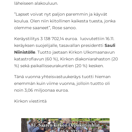
läheiseen alakouluun.
”Lapset voivat nyt paljon paremmin ja käyvät
koulua. Olen niin kiitollinen kaikesta tuesta, jonka
olemme saaneet”, Rose sanoo.
Keräystilitys 3 138 702,14 euroa. luovutettiin 16.11.
keräyksen suojelijalle, tasavallan presidentti
Sauli
Niinistölle
. Tuotto jaetaan Kirkon Ulkomaanavun
katastrofiavun (60 %), Kirkon diakoniarahaston (20
%) sekä paikallisseurakuntien (20 %) kesken.
Tänä vuonna yhteisvastuukeräys tuotti hieman
enemmän kuin viime vuonna, jolloin tuotto oli
noin 3,06 miljoonaa euroa.
Kirkon viestintä