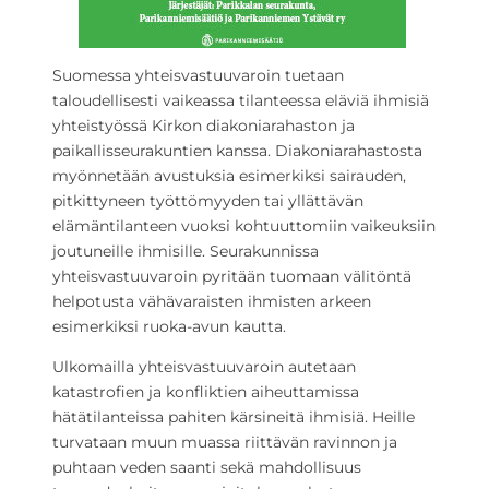
Suomessa yhteisvastuuvaroin tuetaan
taloudellisesti vaikeassa tilanteessa eläviä ihmisiä
yhteistyössä Kirkon diakoniarahaston ja
paikallisseurakuntien kanssa. Diakoniarahastosta
myönnetään avustuksia esimerkiksi sairauden,
pitkittyneen työttömyyden tai yllättävän
elämäntilanteen vuoksi kohtuuttomiin vaikeuksiin
joutuneille ihmisille. Seurakunnissa
yhteisvastuuvaroin pyritään tuomaan välitöntä
helpotusta vähävaraisten ihmisten arkeen
esimerkiksi ruoka-avun kautta.
Ulkomailla yhteisvastuuvaroin autetaan
katastrofien ja konfliktien aiheuttamissa
hätätilanteissa pahiten kärsineitä ihmisiä. Heille
turvataan muun muassa riittävän ravinnon ja
puhtaan veden saanti sekä mahdollisuus