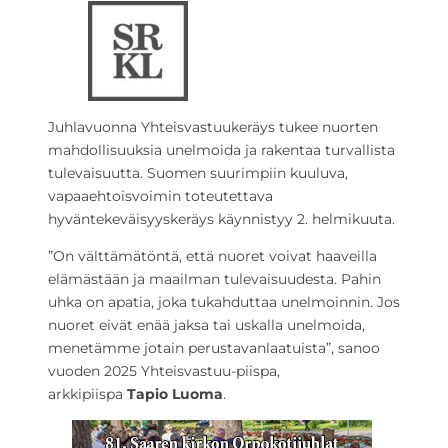
Juhlavuonna Yhteisvastuukeräys tukee nuorten
mahdollisuuksia unelmoida ja rakentaa turvallista
tulevaisuutta. Suomen suurimpiin kuuluva,
vapaaehtoisvoimin toteutettava
hyväntekeväisyyskeräys käynnistyy 2. helmikuuta.
”On välttämätöntä, että nuoret voivat haaveilla
elämästään ja maailman tulevaisuudesta. Pahin
uhka on apatia, joka tukahduttaa unelmoinnin. Jos
nuoret eivät enää jaksa tai uskalla unelmoida,
menetämme jotain perustavanlaatuista”, sanoo
vuoden 2025 Yhteisvastuu-piispa,
arkkipiispa
Tapio Luoma
.