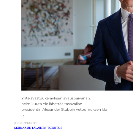
Yhteisvastuukeräyksen avauspäivänä 2.
helmikuuta Yle lähettää tasavallan
presidentin Alexander Stubbin vetoomuksen klo
12.
KIRJOITTANUT
SEURAKUNTALAINEN TOIMITUS