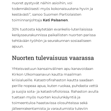
nuoret pystyvät näihin asioihin, voi
todennäköisesti myös kokonaisuutena hyvin ja
kestävästi”, sanoo Suomen Partiolaisten
toiminnanjohtaja
Kati Palsanen
.
30% tuotosta käytetään evankelis-luterilaisissa
keräysseurakunnissa paikallisten nuorten parissa
tehtävään työhön ja seurakunnan sosiaaliseen
apuun.
Nuorten tulevaisuus vaarassa
Yhteisvastuun kansainvälinen apu kanavoidaan
Kirkon Ulkomaanavun kautta maailman
kriisialueille. Katastrofirahaston kautta saadaan
perille nopeaa apua, kuten ruokaa, puhdasta vettä
ja suojia sota- ja katastrofioloissa. Rahaston avulla
tuetaan myös nuorten koulunkäyntiä ja
toimeentuloa haastavissa olosuhteissa sekä
jälleenrakentamista ja varautumista tuleviin