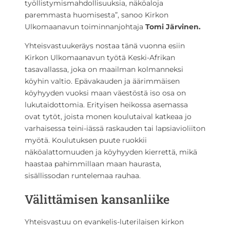
työllistymismahdollisuuksia, näköaloja
paremmasta huomisesta”, sanoo Kirkon
Ulkomaanavun toiminnanjohtaja
Tomi Järvinen.
Yhteisvastuukeräys nostaa tänä vuonna esiin
Kirkon Ulkomaanavun työtä Keski-Afrikan
tasavallassa, joka on maailman kolmanneksi
köyhin valtio. Epävakauden ja äärimmäisen
köyhyyden vuoksi maan väestöstä iso osa on
lukutaidottomia. Erityisen heikossa asemassa
ovat tytöt, joista monen koulutaival katkeaa jo
varhaisessa teini-iässä raskauden tai lapsiavioliiton
myötä. Koulutuksen puute ruokkii
näköalattomuuden ja köyhyyden kierrettä, mikä
haastaa pahimmillaan maan haurasta,
sisällissodan runtelemaa rauhaa.
Välittämisen kansanliike
Yhteisvastuu on evankelis-luterilaisen kirkon