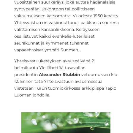
vuosittainen suurkeräys, joka auttaa hädänalaisia
syntyperään, uskontoon tai poliittiseen
vakaumukseen katsomatta. Vuodesta 1950 kerätty
Yhteisvastuu on vakiinnuttanut paikkansa suurena
välittämisen kansanliikkeenä. Keräykseen
osallistuvat kaikki evankelis-luterilaiset
seurakunnat ja kymmenet tuhannet
vapaaehtoiset ympäri Suomen.
Yhteisvastuukeräyksen avauspäivänä 2.
helmikuuta Yle lähettää tasavallan
presidentin
Alexander Stubbin
vetoomuksen klo
12. Ennen tätä Yhteisvastuun avausmessua
vietetään Turun tuomiokirkossa arkkipiispa Tapio
Luoman johdolla.