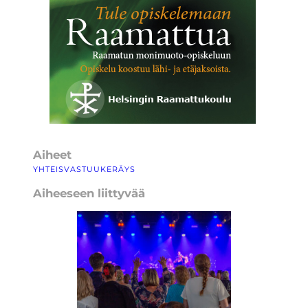
Aiheet
YHTEISVASTUUKERÄYS
Aiheeseen liittyvää