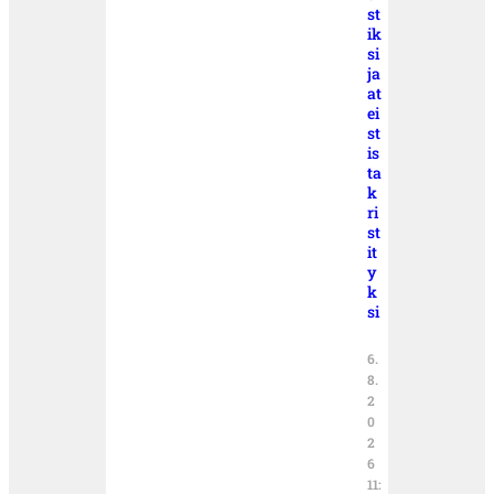
st
ik
si
ja
at
ei
st
is
ta
k
ri
st
it
y
k
si
6.
8.
2
0
2
6
11: