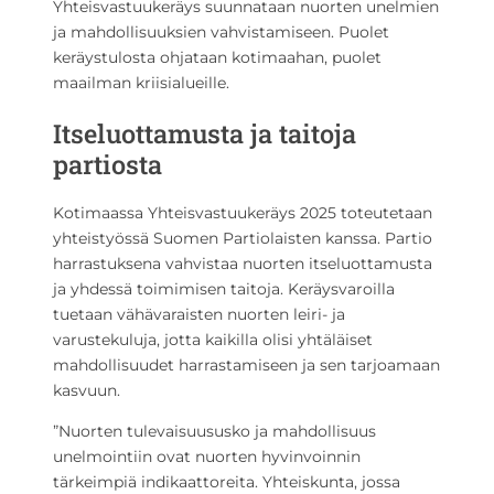
Yhteisvastuukeräys suunnataan nuorten unelmien
ja mahdollisuuksien vahvistamiseen. Puolet
keräystulosta ohjataan kotimaahan, puolet
maailman kriisialueille.
Itseluottamusta ja taitoja
partiosta
Kotimaassa Yhteisvastuukeräys 2025 toteutetaan
yhteistyössä Suomen Partiolaisten kanssa. Partio
harrastuksena vahvistaa nuorten itseluottamusta
ja yhdessä toimimisen taitoja. Keräysvaroilla
tuetaan vähävaraisten nuorten leiri- ja
varustekuluja, jotta kaikilla olisi yhtäläiset
mahdollisuudet harrastamiseen ja sen tarjoamaan
kasvuun.
”Nuorten tulevaisuususko ja mahdollisuus
unelmointiin ovat nuorten hyvinvoinnin
tärkeimpiä indikaattoreita. Yhteiskunta, jossa