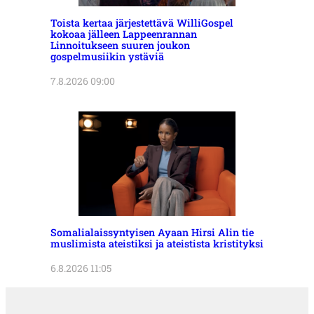
Toista kertaa järjestettävä WilliGospel
kokoaa jälleen Lappeenrannan
Linnoitukseen suuren joukon
gospelmusiikin ystäviä
7.8.2026 09:00
Somalialaissyntyisen Ayaan Hirsi Alin tie
muslimista ateistiksi ja ateistista kristityksi
6.8.2026 11:05