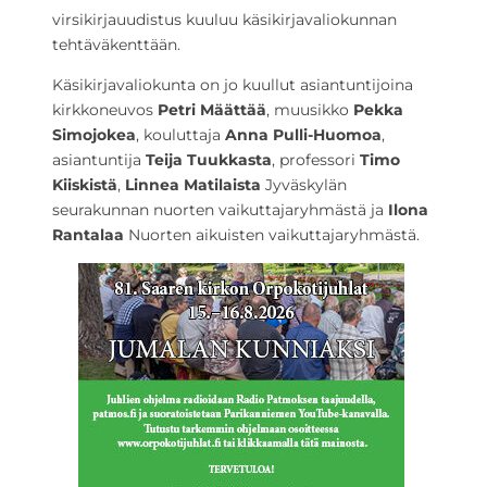
virsikirjauudistus kuuluu käsikirjavaliokunnan
tehtäväkenttään.
Käsikirjavaliokunta on jo kuullut asiantuntijoina
kirkkoneuvos
Petri Määttää
, muusikko
Pekka
Simojokea
, kouluttaja
Anna Pulli-Huomoa
,
asiantuntija
Teija Tuukkasta
, professori
Timo
Kiiskistä
,
Linnea Matilaista
Jyväskylän
seurakunnan nuorten vaikuttajaryhmästä ja
Ilona
Rantalaa
Nuorten aikuisten vaikuttajaryhmästä.