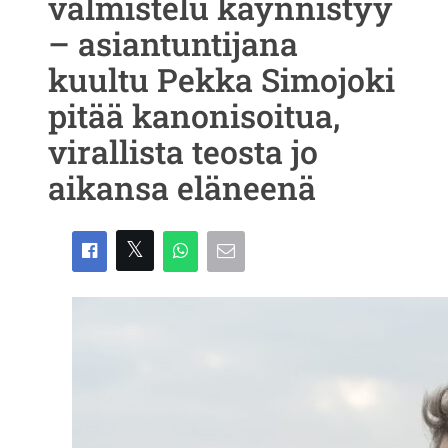
valmistelu käynnistyy
– asiantuntijana
kuultu Pekka Simojoki
pitää kanonisoitua,
virallista teosta jo
aikansa eläneenä