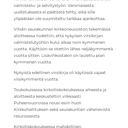
valmistelu- ja selvitystyön. Varsinaisesta
uudistuksesta ei päätöstä tehty, eikä sille
ylipäätään ole suunniteltu tarkkaa ajankohtaa.
Vihdin seurakunnan kirkkoneuvoston tekemässä
aloitteessa todettiin, että nykyisen virsikirjan
valmistelutyöhön kului aikaa noin kymmenen
vuotta. Käyttöön se otettiin lähes neljäkymmentä
vuotta sitten. Lisävihkostakin on laulettu pian
kymmenen vuotta.
Nykyistä edellinen virsikirja oli käytössä vajaat
viisikymmentä vuotta.
Toukokuisessa kirkolliskokouksessa aiheesta ja
aloitteesta keskusteltiin vilkkaasti.
Puheenvuoroissa nousi esiin huoli
Kirkkohallituksen sekä seurakuntien vähenevistä
resurssseista.
Kirkolliskokouksessa mahdollinen