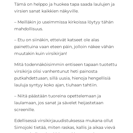
Tämä on helppo ja huokea tapa saada laulujen ja
virsien sanat kaikkien näkyville.
– Meilläkin jo useimmissa kirkoissa löytyy tähän
mahdollisuus.
– Etu on siinäkin, etteivät katseet ole alas
painettuina vaan eteen päin, jolloin näkee vähän
muutakin kuin virsikirjan!
Mitä todennäköisimmin entiseen tapaan tuotettu
virsikirja olisi vanhentunut heti painosta
putkahdettuaan, sillä uusia, hienoja hengellisiä
lauluja syntyy koko ajan, tiuhaan tahtiin.
– Niitä päästään tuoreina opettelemaan ja
laulamaan, jos sanat ja sävelet heijastetaan
screenille.
Edellisessä virsikirjauudistuksessa mukana ollut
Simojoki tietää, miten raskas, kallis ja aikaa vievä