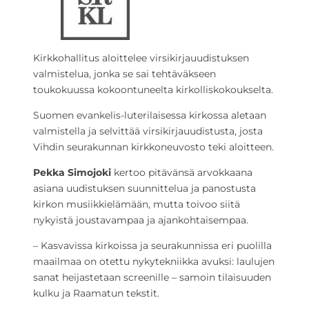
Kirkkohallitus aloittelee virsikirjauudistuksen
valmistelua, jonka se sai tehtäväkseen
toukokuussa kokoontuneelta kirkolliskokoukselta.
Suomen evankelis-luterilaisessa kirkossa aletaan
valmistella ja selvittää virsikirjauudistusta, josta
Vihdin seurakunnan kirkkoneuvosto teki aloitteen.
Pekka Simojoki
kertoo pitävänsä arvokkaana
asiana uudistuksen suunnittelua ja panostusta
kirkon musiikkielämään, mutta toivoo siitä
nykyistä joustavampaa ja ajankohtaisempaa.
– Kasvavissa kirkoissa ja seurakunnissa eri puolilla
maailmaa on otettu nykytekniikka avuksi: laulujen
sanat heijastetaan screenille – samoin tilaisuuden
kulku ja Raamatun tekstit.