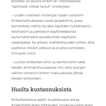
prosessi oli seuloa kirkon eri instansseissa
”opillisesti oikeat laulut” virsikirjaan.
– Uuden virallisen virsikirjan sijaan voitaisiin
Kirkkohallituksessa luoda järjestelmä, jossa
esimerkiksi nettiä hyväksi käyttäen tuotettaisiin,
koottaisiin ja jaettaisiin käyttökelpoista
laulumateriaalia seurakuntien käyttöön,
reaaliajassa. Se antaisi mahdollisuuden siihen, että
uudistus olisikin jatkuva ja joustava prosessi,
Simojoki visioi.
– Luotan kirkkoherroihin ja kanttoreihin sekä
heidän ammatillisuuteensa niin, että laulujen
valinta voitaisiin kirkon tilaisuuksissa jättää
heidän kontolleen.
Huolta kustannuksista
Kirkolliskokous päätti toukokuussa antaa
Kirkkohallituksen tehtäväksi virsikirjauudistuksen