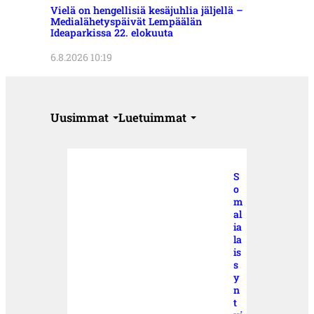
Vielä on hengellisiä kesäjuhlia jäljellä –
Medialähetyspäivät Lempäälän
Ideaparkissa 22. elokuuta
6.8.2026 10:19
Uusimmat
Luetuimmat
S
o
m
al
ia
la
is
s
y
n
t