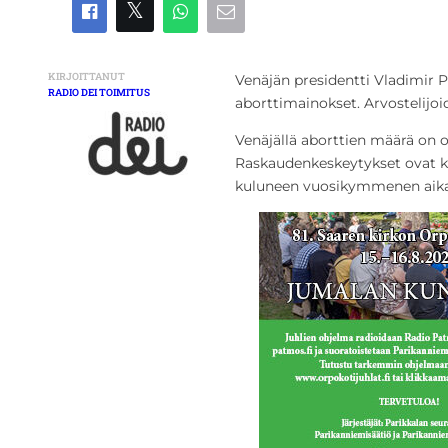
KIRJOITTANUT
Venäjän presidentti Vladimir Put
RADIO DEI TOIMITUS
aborttimainokset. Arvostelijoi
Venäjällä aborttien määrä on 
Raskaudenkeskeytykset ovat k
kuluneen vuosikymmenen aikan