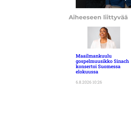
Aiheeseen liittyvää
Maailmankuulu
gospelmuusikko Sinach
konsertoi Suomessa
elokuussa
6.8.2026 10:26