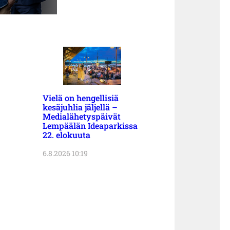
Vielä on hengellisiä
kesäjuhlia jäljellä –
Medialähetyspäivät
Lempäälän Ideaparkissa
22. elokuuta
6.8.2026 10:19