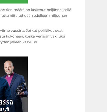
rttien määrä on laskenut neljänneksellä
mutta niitä tehdään edelleen miljoonan
iime vuosina. Jotkut poliitikot ovat
istä kokonaan, koska Venäjän väkiluku
yyden jälleen kasvuun.