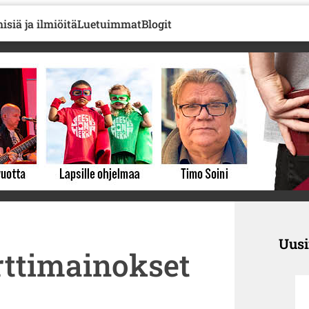
isiä ja ilmiöitä
Luetuimmat
Blogit
Uus
rttimainokset