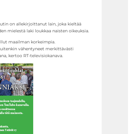
in on allekirjoittanut lain, joka kieltää
den mielestä laki loukkaa naisten oikeuksia.
ollut maailman korkeimpia.
uitenkin vähentyneet merkittävästi
a, kertoo RT-televisiokanava.