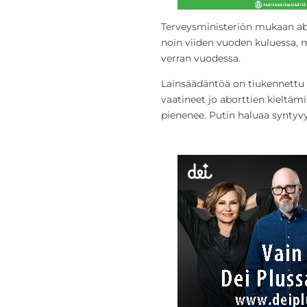
Terveysministeriön mukaan abo
noin viiden vuoden kuluessa, 
verran vuodessa.
Lainsäädäntöä on tiukennettu v
vaatineet jo aborttien kieltäm
pienenee. Putin haluaa syntyv