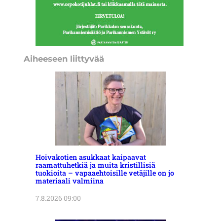
Aiheeseen liittyvää
Hoivakotien asukkaat kaipaavat
raamattuhetkiä ja muita kristillisiä
tuokioita – vapaaehtoisille vetäjille on jo
materiaali valmiina
7.8.2026 09:00