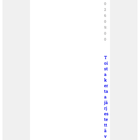
0
2
6
0
9:
0
0
T
oi
st
a
k
er
ta
a
jä
rj
es
te
tt
ä
v