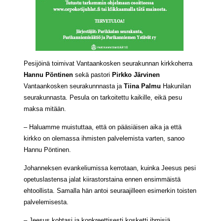
Pesijöinä toimivat Vantaankosken seurakunnan kirkkoherra
Hannu Pöntinen
sekä pastori
Pirkko Järvinen
Vantaankosken seurakunnnasta ja
Tiina Palmu
Hakunilan
seurakunnasta. Pesula on tarkoitettu kaikille, eikä pesu
maksa mitään.
– Haluamme muistuttaa, että on pääsiäisen aika ja että
kirkko on olemassa ihmisten palvelemista varten, sanoo
Hannu Pöntinen.
Johanneksen evankeliumissa kerrotaan, kuinka Jeesus pesi
opetuslastensa jalat kiirastorstaina ennen ensimmäistä
ehtoollista. Samalla hän antoi seuraajilleen esimerkin toisten
palvelemisesta.
– Jeesus kohtasi ja konkreettisesti kosketti ihmisiä.