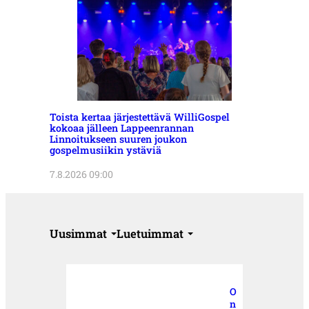
Toista kertaa järjestettävä WilliGospel
kokoaa jälleen Lappeenrannan
Linnoitukseen suuren joukon
gospelmusiikin ystäviä
7.8.2026 09:00
Uusimmat
Luetuimmat
O
n