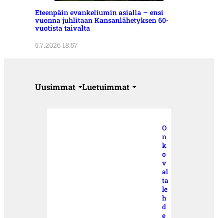
Eteenpäin evankeliumin asialla – ensi
vuonna juhlitaan Kansanlähetyksen 60-
vuotista taivalta
5.7.2026 18:57
Uusimmat
Luetuimmat
O
n
k
o
v
al
ta
le
h
d
e