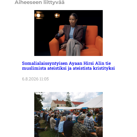
Aiheeseen liittyvää
Somalialaissyntyisen Ayaan Hirsi Alin tie
muslimista ateistiksi ja ateistista kristityksi
6.8.2026 11:05