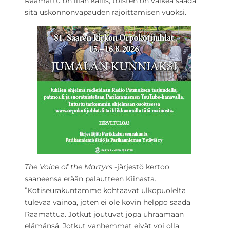
Raamattu on liian kallis, toisten on vaikea saada
sitä uskonnonvapauden rajoittamisen vuoksi.
The Voice of the Martyrs
-järjestö kertoo
saaneensa erään palautteen Kiinasta.
”Kotiseurakuntamme kohtaavat ulkopuolelta
tulevaa vainoa, joten ei ole kovin helppo saada
Raamattua. Jotkut joutuvat jopa uhraamaan
elämänsä. Jotkut vanhemmat eivät voi olla