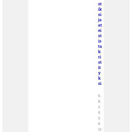
st
ik
si
ja
at
ei
st
is
ta
k
ri
st
it
y
k
si
6.
8.
2
0
2
6
11: