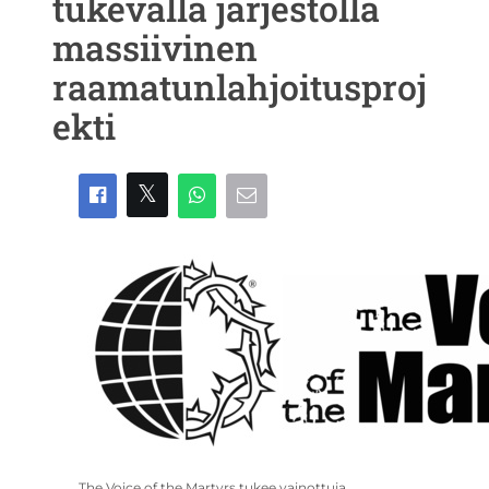
tukevalla järjestöllä
massiivinen
raamatunlahjoitusproj
ekti
The Voice of the Martyrs tukee vainottuja