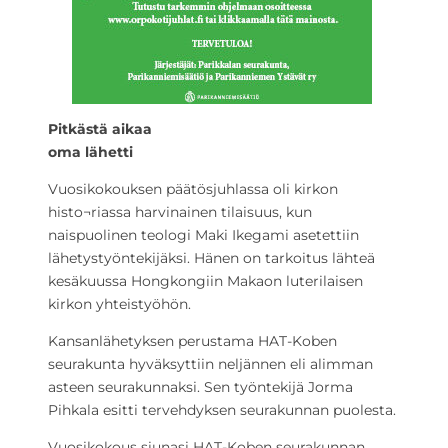
Pitkästä aikaa
oma lähetti
Vuosikokouksen päätösjuhlassa oli kirkon
histo¬riassa harvinainen tilaisuus, kun
naispuolinen teologi Maki Ikegami asetettiin
lähetystyöntekijäksi. Hänen on tarkoitus lähteä
kesäkuussa Hongkongiin Makaon luterilaisen
kirkon yhteistyöhön.
Kansanlähetyksen perustama HAT-Koben
seurakunta hyväksyttiin neljännen eli alimman
asteen seurakunnaksi. Sen työntekijä Jorma
Pihkala esitti tervehdyksen seurakunnan puolesta.
Vuosikokous siunasi HAT-Koben seurakunnan