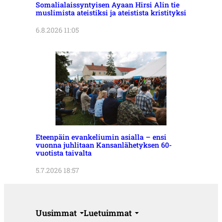
Somalialaissyntyisen Ayaan Hirsi Alin tie
muslimista ateistiksi ja ateistista kristityksi
6.8.2026 11:05
Eteenpäin evankeliumin asialla – ensi
vuonna juhlitaan Kansanlähetyksen 60-
vuotista taivalta
5.7.2026 18:57
Uusimmat
Luetuimmat