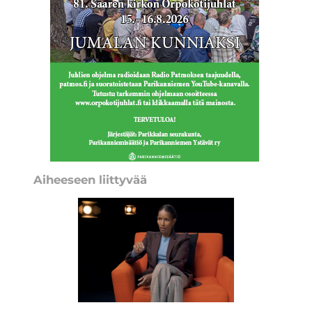
Aiheeseen liittyvää