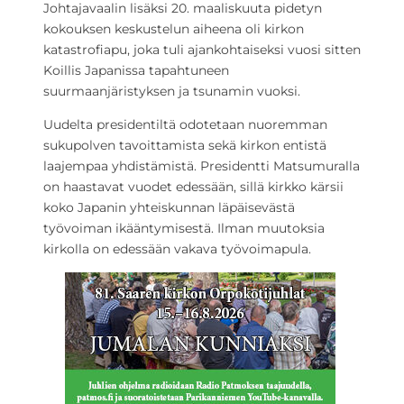
Johtajavaalin lisäksi 20. maaliskuuta pidetyn
kokouksen keskustelun aiheena oli kirkon
katastrofiapu, joka tuli ajankohtaiseksi vuosi sitten
Koillis Japanissa tapahtuneen
suurmaanjäristyksen ja tsunamin vuoksi.
Uudelta presidentiltä odotetaan nuoremman
sukupolven tavoittamista sekä kirkon entistä
laajempaa yhdistämistä. Presidentti Matsumuralla
on haastavat vuodet edessään, sillä kirkko kärsii
koko Japanin yhteiskunnan läpäisevästä
työvoiman ikääntymisestä. Ilman muutoksia
kirkolla on edessään vakava työvoimapula.