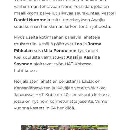
vanhimman tehtävään Norio Yoshidan, joka on
maallikkona palvellut alkavaa seurakuntaa. Pastori
Daniel Nummela
esitti tervehdyksen Awajin
seurakunnan hankkiman kirkon tontin johdosta.
Myös useita kotimaahan palaavia lähettejä
muistettiin. Kesällä päättyvät
Lea
ja
Jorma
Pihkalan
sekä
Ulla Pendolinin
työkaudet.
Kielikoulusta valmistuvat
Anssi
ja
Kaarina
Savonen
aloittavat työn HAT-Kobessa
huhtikuussa.
Norjalaisten lähettien perustama LJELK on
Kansanlähetyksen ja Kylväjän yhteistyökirkko
Japanissa. HAT-Kobe on 40. seurakunta kirkossa,
jossa on nyt noin kolmetuhatta jäsentä. Viime
vuonna kastettiin 64 henkilöä.