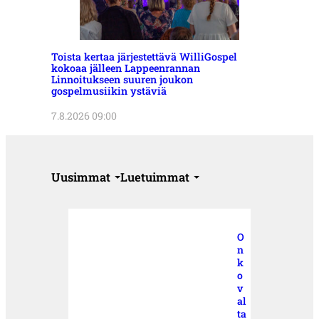
Toista kertaa järjestettävä WilliGospel
kokoaa jälleen Lappeenrannan
Linnoitukseen suuren joukon
gospelmusiikin ystäviä
7.8.2026 09:00
Uusimmat
Luetuimmat
O
n
k
o
v
al
ta