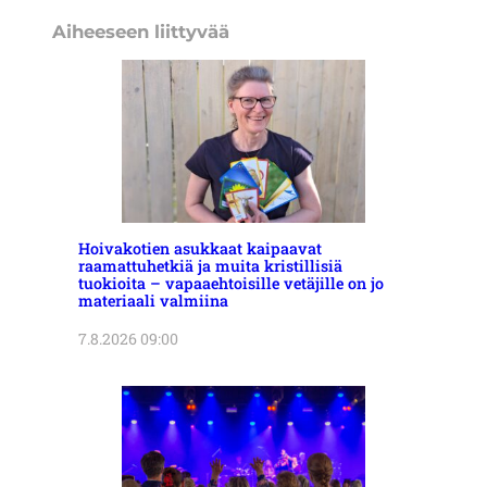
Aiheeseen liittyvää
Hoivakotien asukkaat kaipaavat
raamattuhetkiä ja muita kristillisiä
tuokioita – vapaaehtoisille vetäjille on jo
materiaali valmiina
7.8.2026 09:00