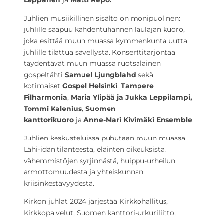
Leppänen
ja
Matti Repo.
Juhlien musiikillinen sisältö on monipuolinen:
juhlille saapuu kahdentuhannen laulajan kuoro,
joka esittää muun muassa kymmenkunta uutta
juhlille tilattua sävellystä. Konserttitarjontaa
täydentävät muun muassa ruotsalainen
gospeltähti
Samuel Ljungblahd
sekä
kotimaiset
Gospel Helsinki
,
Tampere
Filharmonia
,
Maria Ylipää ja Jukka Leppilampi,
Tommi Kalenius, Suomen
kanttorikuoro
ja
Anne-Mari Kivimäki Ensemble
.
Juhlien keskusteluissa puhutaan muun muassa
Lähi-idän tilanteesta, eläinten oikeuksista,
vähemmistöjen syrjinnästä, huippu-urheilun
armottomuudesta ja yhteiskunnan
kriisinkestävyydestä.
Kirkon juhlat 2024 järjestää Kirkkohallitus,
Kirkkopalvelut, Suomen kanttori-urkuriliitto,