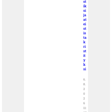
st
ik
si
ja
at
ei
st
is
ta
k
ri
st
it
y
k
si
6.
8.
2
0
2
6
11: