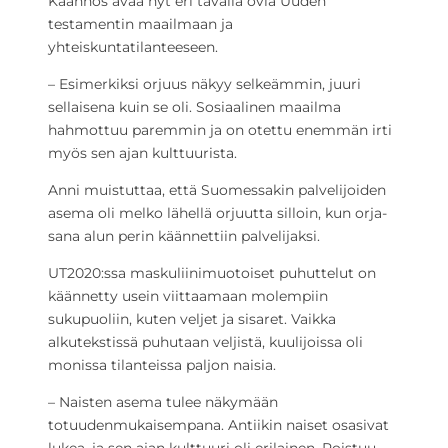
Käännös avaa nyt eri tavalla ovia Uuden
testamentin maailmaan ja
yhteiskuntatilanteeseen.
– Esimerkiksi orjuus näkyy selkeämmin, juuri
sellaisena kuin se oli. Sosiaalinen maailma
hahmottuu paremmin ja on otettu enemmän irti
myös sen ajan kulttuurista.
Anni muistuttaa, että Suomessakin palvelijoiden
asema oli melko lähellä orjuutta silloin, kun orja-
sana alun perin käännettiin palvelijaksi.
UT2020:ssa maskuliinimuotoiset puhuttelut on
käännetty usein viittaamaan molempiin
sukupuoliin, kuten veljet ja sisaret. Vaikka
alkutekstissä puhutaan veljistä, kuulijoissa oli
monissa tilanteissa paljon naisia.
– Naisten asema tulee näkymään
totuudenmukaisempana. Antiikin naiset osasivat
lukea, ja sen ajan kulttuuri oli erilainen. Poistuu