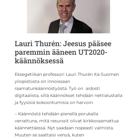
Lauri Thurén: Jeesus pääsee
paremmin ääneen UT2020-
käännöksessä
Eksegetiikan professori Lauri Thurén Itä-Suomen
yliopistosta on innoissaan
raamatunkäännöstyöstä. Työ on aidosti
digitaalista, sillä käännökset tehdään nettialustalla
ja fyysisiä kokoontumisia on harvoin.
– Käännöstä tehdään pienellä porukalla
verrattuna, mitä resurssit olivat kirkkoraamattua
käännettäessä. Nyt saadaan nopeasti valmista.
Muuten se saattaisi venyä, kuten