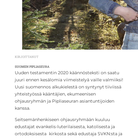
KIRJOITTANUT
SUOMEN PIPLIASEURA
Uuden testamentin 2020 käännösteksti on saatu
juuri ennen kesälomia viimeistelyä vaille valmiiksi!
Uusi suomennos alkukielestä on syntynyt tiiviissä
yhteistyössä kääntäjien, ekumeenisen
ohjausryhmän ja Pipliaseuran asiantuntijoiden
kanssa.
Seitsemänhenkiseen ohjausryhmään kuuluu
edustajat evankelis-luterilaisesta, katolisesta ja
ortodoksisesta kirkosta sekä edustaja SVKN:sta ja