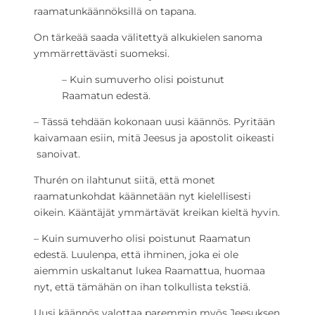
raamatunkäännöksillä on tapana.
On tärkeää saada välitettyä alkukielen sanoma
ymmärrettävästi suomeksi.
– Kuin sumuverho olisi poistunut
Raamatun edestä.
– Tässä tehdään kokonaan uusi käännös. Pyritään
kaivamaan esiin, mitä Jeesus ja apostolit oikeasti
sanoivat.
Thurén on ilahtunut siitä, että monet
raamatunkohdat käännetään nyt kielellisesti
oikein. Kääntäjät ymmärtävät kreikan kieltä hyvin.
– Kuin sumuverho olisi poistunut Raamatun
edestä. Luulenpa, että ihminen, joka ei ole
aiemmin uskaltanut lukea Raamattua, huomaa
nyt, että tämähän on ihan tolkullista tekstiä.
Uusi käännös valottaa paremmin myös Jeesuksen