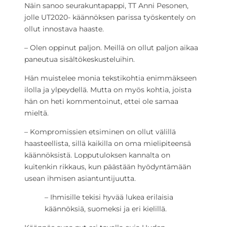
Näin sanoo seurakuntapappi, TT Anni Pesonen,
jolle UT2020- käännöksen parissa työskentely on
ollut innostava haaste.
– Olen oppinut paljon. Meillä on ollut paljon aikaa
paneutua sisältökeskusteluihin.
Hän muistelee monia tekstikohtia enimmäkseen
ilolla ja ylpeydellä. Mutta on myös kohtia, joista
hän on heti kommentoinut, ettei ole samaa
mieltä.
– Kompromissien etsiminen on ollut välillä
haasteellista, sillä kaikilla on oma mielipiteensä
käännöksistä. Lopputuloksen kannalta on
kuitenkin rikkaus, kun päästään hyödyntämään
usean ihmisen asiantuntijuutta.
– Ihmisille tekisi hyvää lukea erilaisia
käännöksiä, suomeksi ja eri kielillä.