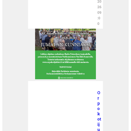
20
26
09
:0
0
O
r
p
o
k
ot
ij
u