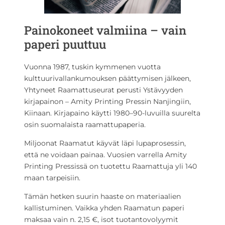
Painokoneet valmiina – vain
paperi puuttuu
Vuonna 1987, tuskin kymmenen vuotta
kulttuurivallankumouksen päättymisen jälkeen,
Yhtyneet Raamattuseurat perusti Ystävyyden
kirjapainon – Amity Printing Pressin Nanjingiin,
Kiinaan. Kirjapaino käytti 1980–90-luvuilla suurelta
osin suomalaista raamattupaperia.
Miljoonat Raamatut käyvät läpi lupaprosessin,
että ne voidaan painaa. Vuosien varrella Amity
Printing Pressissä on tuotettu Raamattuja yli 140
maan tarpeisiin.
Tämän hetken suurin haaste on materiaalien
kallistuminen. Vaikka yhden Raamatun paperi
maksaa vain n. 2,15 €, isot tuotantovolyymit