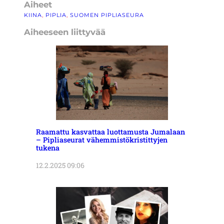
Aiheet
KIINA
, 
PIPLIA
, 
SUOMEN PIPLIASEURA
Aiheeseen liittyvää
Raamattu kasvattaa luottamusta Jumalaan
– Pipliaseurat vähemmistökristittyjen
tukena
12.2.2025 09:06