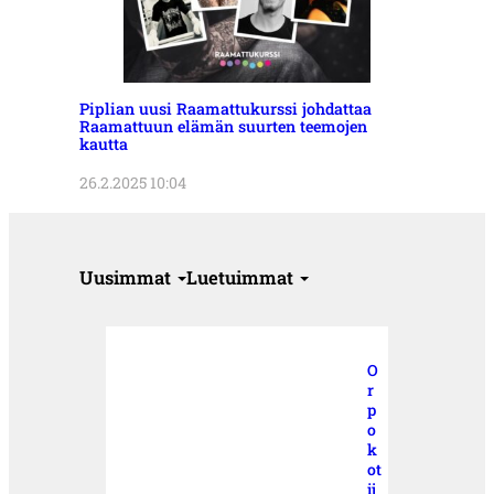
Piplian uusi Raamattukurssi johdattaa
Raamattuun elämän suurten teemojen
kautta
26.2.2025 10:04
Uusimmat
Luetuimmat
O
r
p
o
k
ot
ij