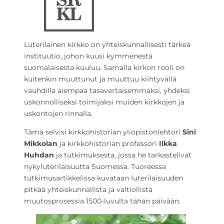
Luterilainen kirkko on yhteiskunnallisesti tärkeä
instituutio, johon kuusi kymmenestä
suomalaisesta kuuluu. Samalla kirkon rooli on
kuitenkin muuttunut ja muuttuu kiihtyvällä
vauhdilla aiempaa tasavertaisemmaksi, yhdeksi
uskonnolliseksi toimijaksi muiden kirkkojen ja
uskontojen rinnalla.
Tämä selvisi kirkkohistorian yliopistonlehtori
Sini
Mikkolan
ja kirkkohistorian professori
Ilkka
Huhdan
ja tutkimuksesta, jossa he tarkastelivat
nykyluterilaisuutta Suomessa. Tuoreessa
tutkimusartikkelissa kuvataan luterilaisuuden
pitkää yhteiskunnallista ja valtiollista
muutosprosessia 1500-luvulta tähän päivään.