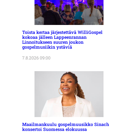
Toista kertaa järjestettävä WilliGospel
kokoaa jälleen Lappeenrannan
Linnoitukseen suuren joukon
gospelmusiikin ystäviä
7.8.2026 09:00
Maailmankuulu gospelmuusikko Sinach
konsertoi Suomessa elokuussa