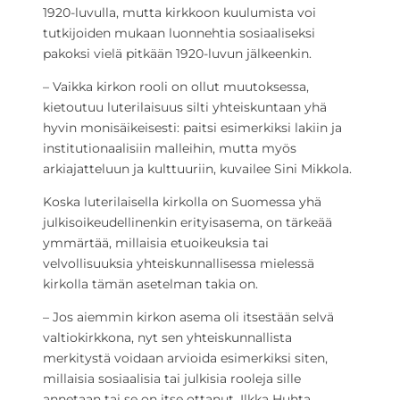
1920-luvulla, mutta kirkkoon kuulumista voi
tutkijoiden mukaan luonnehtia sosiaaliseksi
pakoksi vielä pitkään 1920-luvun jälkeenkin.
– Vaikka kirkon rooli on ollut muutoksessa,
kietoutuu luterilaisuus silti yhteiskuntaan yhä
hyvin monisäikeisesti: paitsi esimerkiksi lakiin ja
institutionaalisiin malleihin, mutta myös
arkiajatteluun ja kulttuuriin, kuvailee Sini Mikkola.
Koska luterilaisella kirkolla on Suomessa yhä
julkisoikeudellinenkin erityisasema, on tärkeää
ymmärtää, millaisia etuoikeuksia tai
velvollisuuksia yhteiskunnallisessa mielessä
kirkolla tämän asetelman takia on.
– Jos aiemmin kirkon asema oli itsestään selvä
valtiokirkkona, nyt sen yhteiskunnallista
merkitystä voidaan arvioida esimerkiksi siten,
millaisia sosiaalisia tai julkisia rooleja sille
annetaan tai se on itse ottanut, Ilkka Huhta