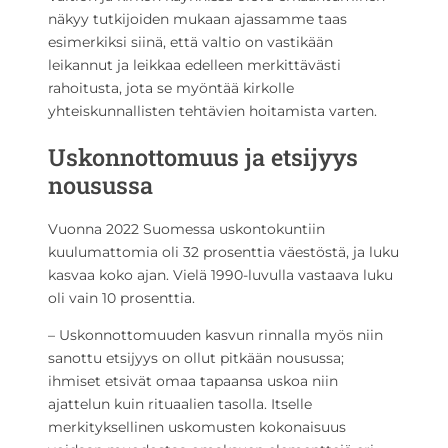
näkyy tutkijoiden mukaan ajassamme taas
esimerkiksi siinä, että valtio on vastikään
leikannut ja leikkaa edelleen merkittävästi
rahoitusta, jota se myöntää kirkolle
yhteiskunnallisten tehtävien hoitamista varten.
Uskonnottomuus ja etsijyys
nousussa
Vuonna 2022 Suomessa uskontokuntiin
kuulumattomia oli 32 prosenttia väestöstä, ja luku
kasvaa koko ajan. Vielä 1990-luvulla vastaava luku
oli vain 10 prosenttia.
– Uskonnottomuuden kasvun rinnalla myös niin
sanottu etsijyys on ollut pitkään nousussa;
ihmiset etsivät omaa tapaansa uskoa niin
ajattelun kuin rituaalien tasolla. Itselle
merkityksellinen uskomusten kokonaisuus