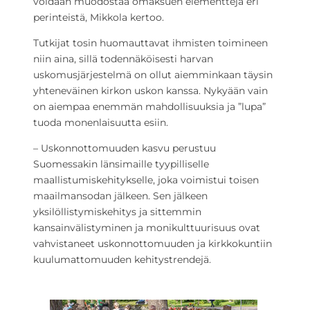
voidaan muodostaa omaksuen elementtejä eri
perinteistä, Mikkola kertoo.
Tutkijat tosin huomauttavat ihmisten toimineen
niin aina, sillä todennäköisesti harvan
uskomusjärjestelmä on ollut aiemminkaan täysin
yhteneväinen kirkon uskon kanssa. Nykyään vain
on aiempaa enemmän mahdollisuuksia ja ”lupa”
tuoda monenlaisuutta esiin.
– Uskonnottomuuden kasvu perustuu
Suomessakin länsimaille tyypilliselle
maallistumiskehitykselle, joka voimistui toisen
maailmansodan jälkeen. Sen jälkeen
yksilöllistymiskehitys ja sittemmin
kansainvälistyminen ja monikulttuurisuus ovat
vahvistaneet uskonnottomuuden ja kirkkokuntiin
kuulumattomuuden kehitystrendejä.