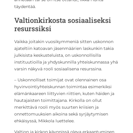
täydentää.
Valtionkirkosta sosiaaliseksi
resurssiksi
Vaikka joitakin vuosikymmeniä sitten uskonnon
ajateltiin katoavan jäsenmäärien laskunkin takia
julkisista keskusteluista, on uskonnollisilla
instituutioilla ja yhdyskunnilla yhteiskunnassa yhä
varsin näkyvä rooli sosiaalisena resurssina.
– Uskonnolliset toimijat ovat olennainen osa
hyvinvointiyhteiskunnan toimintaa esimerkiksi
elämänkaareen liittyvien riittien, kuten häiden ja
hautajaisten toimittajana. Kirkolla on ollut
merkittävä rooli myös suurten kriisien ja
onnettomuuksien aikoina sekä syrjäytymisen
ehkäisyssä, Mikkola luettelee.
Valtion ja kirkon käynnissä oleva erkaantuminen