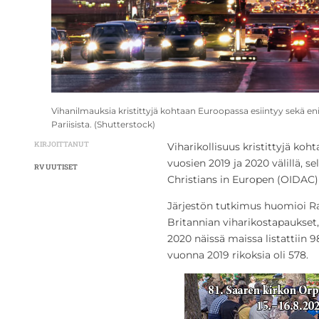
Vihanilmauksia kristittyjä kohtaan Euroopassa esiintyy sekä e
Pariisista. (Shutterstock)
KIRJOITTANUT
Viharikollisuus kristittyjä ko
vuosien 2019 ja 2020 välillä, s
RV UUTISET
Christians in Europen (OIDAC)
Järjestön tutkimus huomioi Ra
Britannian viharikostapaukset,
2020 näissä maissa listattiin 9
vuonna 2019 rikoksia oli 578.