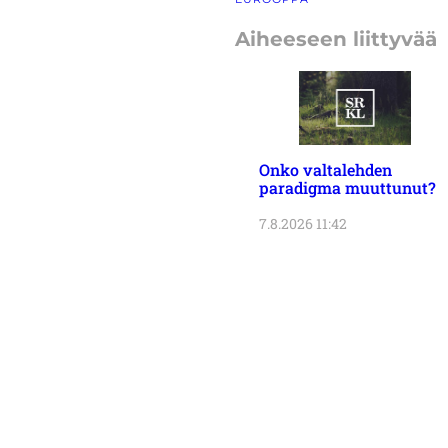
Aiheeseen liittyvää
Onko valtalehden
paradigma muuttunut?
7.8.2026 11:42