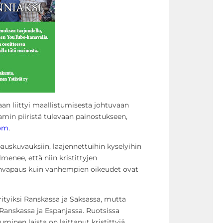
taan liittyi maallistumisesta johtuvaan
lamin piiristä tulevaan painostukseen,
com
.
uskuvauksiin, laajennettuihin kyselyihin
lmenee, että niin kristittyjen
vapaus kuin vanhempien oikeudet ovat
rityiksi Ranskassa ja Saksassa, mutta
Ranskassa ja Espanjassa. Ruotsissa
nen laista on laittanut kristittyjä