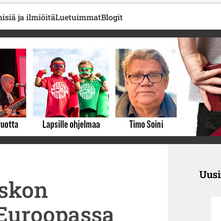
isiä ja ilmiöitä
Luetuimmat
Blogit
Uus
uskon
 Euroopassa