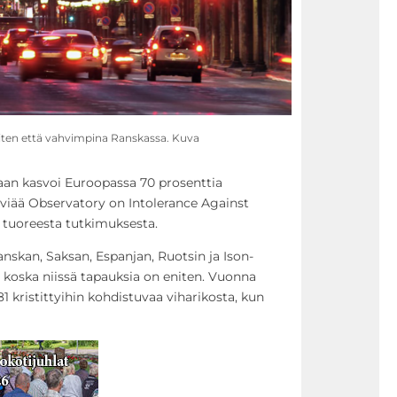
niten että vahvimpina Ranskassa. Kuva
htaan kasvoi Euroopassa 70 prosenttia
elviää Observatory on Intolerance Against
 tuoreesta tutkimuksesta.
nskan, Saksan, Espanjan, Ruotsin ja Ison-
 koska niissä tapauksia on eniten. Vuonna
81 kristittyihin kohdistuvaa viharikosta, kun