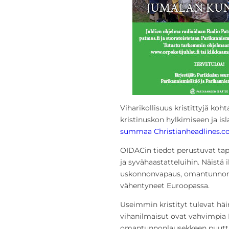
Viharikollisuus kristittyjä koh
kristinuskon hylkimiseen ja is
summaa Christianheadlines.
OIDACin tiedot perustuvat tapa
ja syvähaastatteluihin. Näistä i
uskonnonvapaus, omantunnon
vähentyneet Euroopassa.
Useimmin kristityt tulevat häi
vihanilmaisut ovat vahvimpia 
omantunnonlausekkeen puuttumi