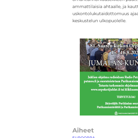
ammattilaisia ahtaalle, ja ka
uskontolukutaidottomuus ajaa 
keskustelun ulkopuolelle.
Aiheet
EUROOPPA