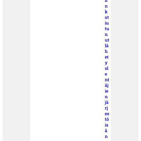
ii
n
k
ot
iu
tu
n
ut
lä
h
et
y
sl
e
nt
äj
ie
n
jä
rj
es
tö
is
ä
n