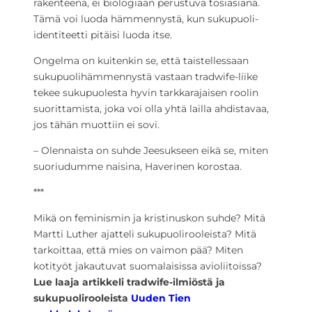
rakenteena, ei biologiaan perustuva tosiasiana.
Tämä voi luoda hämmennystä, kun sukupuoli-
identiteetti pitäisi luoda itse.
Ongelma on kuitenkin se, että taistellessaan
sukupuolihämmennystä vastaan tradwife-liike
tekee sukupuolesta hyvin tarkkarajaisen roolin
suorittamista, joka voi olla yhtä lailla ahdistavaa,
jos tähän muottiin ei sovi.
– Olennaista on suhde Jeesukseen eikä se, miten
suoriudumme naisina, Haverinen korostaa.
***
Mikä on feminismin ja kristinuskon suhde? Mitä
Martti Luther ajatteli sukupuolirooleista? Mitä
tarkoittaa, että mies on vaimon pää? Miten
kotityöt jakautuvat suomalaisissa avioliitoissa?
Lue laaja artikkeli tradwife-ilmiöstä ja
sukupuolirooleista
Uuden Tien