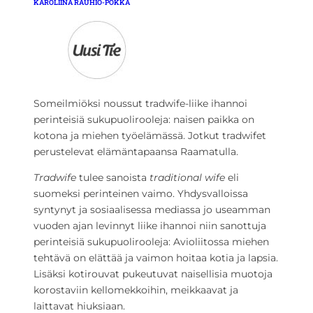
KAROLIINA RAUHIO-POKKA
Someilmiöksi noussut tradwife-liike ihannoi
perinteisiä sukupuolirooleja: naisen paikka on
kotona ja miehen työelämässä. Jotkut tradwifet
perustelevat elämäntapaansa Raamatulla.
Tradwife
tulee sanoista
traditional wife
eli
suomeksi perinteinen vaimo. Yhdysvalloissa
syntynyt ja sosiaalisessa mediassa jo useamman
vuoden ajan levinnyt liike ihannoi niin sanottuja
perinteisiä sukupuolirooleja: Avioliitossa miehen
tehtävä on elättää ja vaimon hoitaa kotia ja lapsia.
Lisäksi kotirouvat pukeutuvat naisellisia muotoja
korostaviin kellomekkoihin, meikkaavat ja
laittavat hiuksiaan.