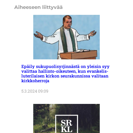
Aiheeseen liittyvää
Epäily sukupuolisyrjinnästä on yleisin syy
valittaa hallinto-oikeuteen, kun evankelis-
luterilaisen kirkon seurakunnissa valitaan
kirkkoherroja
5.3.2024 09:09