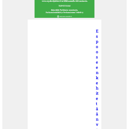
E
s
p
o
o
s
e
e
n
k
e
h
it
e
t
ä
ä
n
v