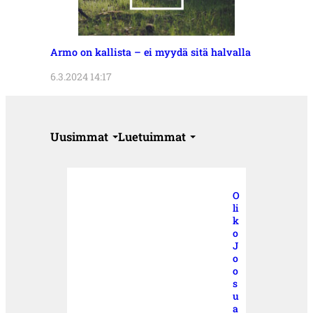
Armo on kallista – ei myydä sitä halvalla
6.3.2024 14:17
Uusimmat
Luetuimmat
O
li
k
o
J
o
o
s
u
a