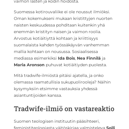
vaimon lasten ja kodin hoidosta.
Suomessa kotirouvaliike ei ole noussut ilmiöksi.
Oman kokemukseni mukaan kristittyjen nuorten
naisten keskuudessa pohditaan kuitenkin yhä
enemmän kristityn naisen ja vaimon roolia.
Arvostus kotiäitiyttä kohtaan ja kriittisyys
suomalaista kahden työssäkäyvän vanhemman
mallia kohtaan on nousussa. Sosiaalisessa
mediassa esimerkiksi
Ida Bois
,
Nea Finnilä
ja
Maria Aronson
puhuvat kotiäitiyden puolesta.
Mitä tradwife-ilmiöstä pitäisi ajatella, ja onko
olemassa raamatullisia sukupuolirooleja? Näihin
kysymyksiin etsimme vastauksia yhdessä
asiantuntijoiden kanssa.
Tradwife-ilmiö on vastareaktio
Suomen teologisen instituutin pääsihteeri,
feministiteologiasta väitöskirjaa valmisteleva
Soili