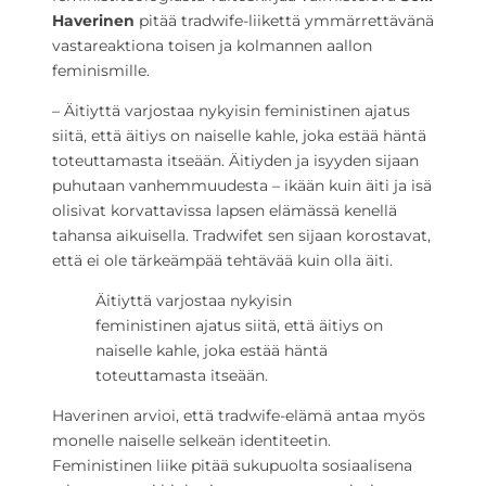
Haverinen
pitää tradwife-liikettä ymmärrettävänä
vastareaktiona toisen ja kolmannen aallon
feminismille.
– Äitiyttä varjostaa nykyisin feministinen ajatus
siitä, että äitiys on naiselle kahle, joka estää häntä
toteuttamasta itseään. Äitiyden ja isyyden sijaan
puhutaan vanhemmuudesta – ikään kuin äiti ja isä
olisivat korvattavissa lapsen elämässä kenellä
tahansa aikuisella. Tradwifet sen sijaan korostavat,
että ei ole tärkeämpää tehtävää kuin olla äiti.
Äitiyttä varjostaa nykyisin
feministinen ajatus siitä, että äitiys on
naiselle kahle, joka estää häntä
toteuttamasta itseään.
Haverinen arvioi, että tradwife-elämä antaa myös
monelle naiselle selkeän identiteetin.
Feministinen liike pitää sukupuolta sosiaalisena