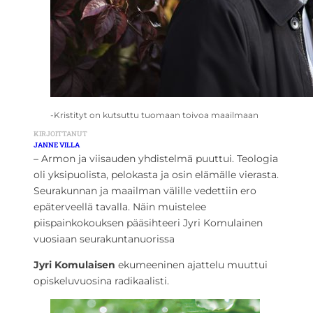
-Kristityt on kutsuttu tuomaan toivoa maailmaan
KIRJOITTANUT
JANNE VILLA
– Armon ja viisauden yhdistelmä puuttui. Teologia
oli yksipuolista, pelokasta ja osin elämälle vierasta.
Seurakunnan ja maailman välille vedettiin ero
epäterveellä tavalla. Näin muistelee
piispainkokouksen pääsihteeri Jyri Komulainen
vuosiaan seurakuntanuorissa
Jyri Komulaisen
ekumeeninen ajattelu muuttui
opiskeluvuosina radikaalisti.