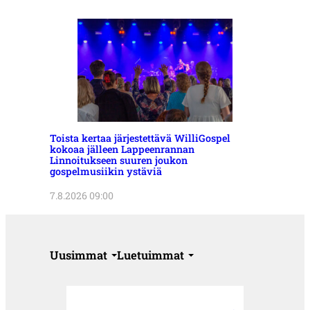
Toista kertaa järjestettävä WilliGospel
kokoaa jälleen Lappeenrannan
Linnoitukseen suuren joukon
gospelmusiikin ystäviä
7.8.2026 09:00
Uusimmat
Luetuimmat