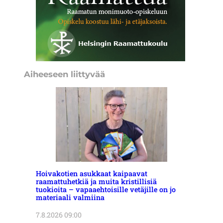
Aiheeseen liittyvää
Hoivakotien asukkaat kaipaavat
raamattuhetkiä ja muita kristillisiä
tuokioita – vapaaehtoisille vetäjille on jo
materiaali valmiina
7.8.2026 09:00