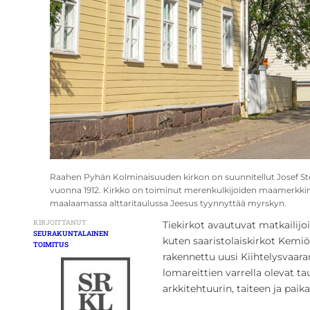
Raahen Pyhän Kolminaisuuden kirkon on suunnitellut Josef Ste
vuonna 1912. Kirkko on toiminut merenkulkijoiden maamerkkinä
maalaamassa alttaritaulussa Jeesus tyynnyttää myrskyn.
KIRJOITTANUT
Tiekirkot avautuvat matkailijo
SEURAKUNTALAINEN
kuten saaristolaiskirkot Kemiö
TOIMITUS
rakennettu uusi Kiihtelysvaara
lomareittien varrella olevat 
arkkitehtuurin, taiteen ja paika