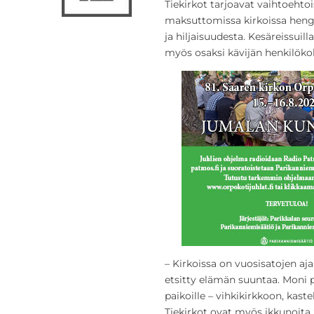
Tiekirkot tarjoavat vaihtoehto
maksuttomissa kirkoissa hengä
ja hiljaisuudesta. Kesäreissuill
myös osaksi kävijän henkilökoh
– Kirkoissa on vuosisatojen aja
etsitty elämän suuntaa. Moni 
paikoille – vihkikirkkoon, kas
Tiekirkot ovat myös ikkunoita