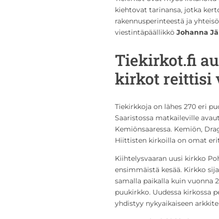
kiehtovat tarinansa, jotka ker
rakennusperinteestä ja yhteisö
viestintäpäällikkö
Johanna Jä
Tiekirkot.fi a
kirkot reittisi
Tiekirkkoja on lähes 270 eri pu
Saaristossa matkaileville avau
Kemiönsaaressa. Kemiön, Dragsf
Hiittisten kirkoilla on omat er
Kiihtelysvaaran uusi kirkko Po
ensimmäistä kesää. Kirkko sija
samalla paikalla kuin vuonna 
puukirkko. Uudessa kirkossa pe
yhdistyy nykyaikaiseen arkkiteh