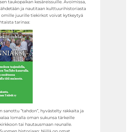
isen taukopaikan kesäreissuille. Avoimissa,
hdetään ja nautitaan kulttuurihistoriasta
a omille juurille tiekirkot voivat kytkeytyä
taista tarinaa:
n sanottu ”tahdon”, hyvästelty rakkaita ja
palaa lomalla oman sukunsa tärkeille
tekirkkoon tai hautausmaan reunalle.
 Suomen historiaan: Niillä on omat