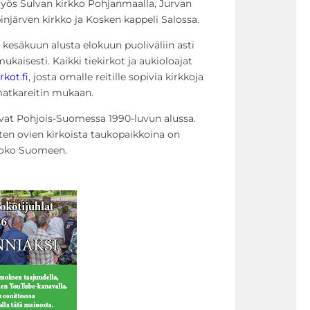
myös Sulvan kirkko Pohjanmaalla, Jurvan
injärven kirkko ja Kosken kappeli Salossa.
 kesäkuun alusta elokuun puoliväliin asti
kaisesti. Kaikki tiekirkot ja aukioloajat
rkot.fi
, josta omalle reitille sopivia kirkkoja
 matkareitin mukaan.
vat Pohjois-Suomessa 1990-luvun alussa.
ten ovien kirkoista taukopaikkoina on
koko Suomeen.