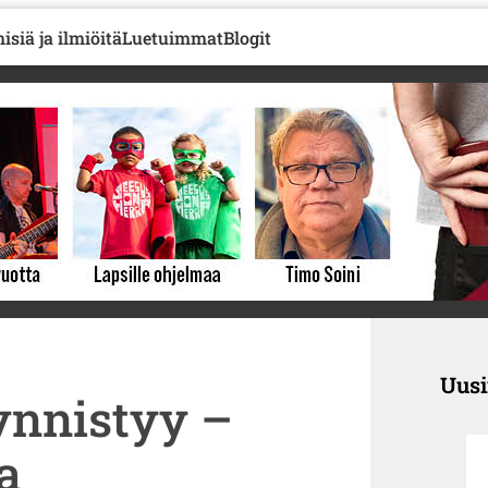
isiä ja ilmiöitä
Luetuimmat
Blogit
Uus
ynnistyy –
a