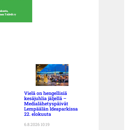
Vielä on hengellisiä
kesäjuhlia jäljellä –
Medialähetyspäivät
Lempäälän Ideaparkissa
22. elokuuta
6.8.2026 10:19