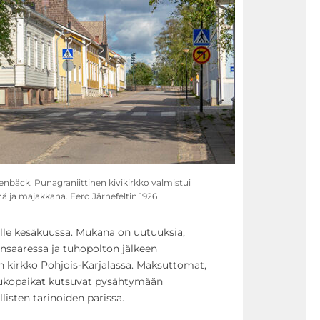
nbäck. Punagraniittinen kivikirkko valmistui
 ja majakkana. Eero Järnefeltin 1926
ille kesäkuussa. Mukana on uutuuksia,
nsaaressa ja tuhopolton jälkeen
n kirkko Pohjois-Karjalassa. Maksuttomat,
taukopaikat kutsuvat pysähtymään
llisten tarinoiden parissa.