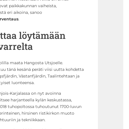
tovat paikkakunnan vaiheista,
stä eri aikoina, sanoo
rventaus
.
uttaa löytämään
 varrelta
olilla maata Hangosta Utsjoelle.
tuu tänä kesänä peräti viisi uutta kohdetta
järdin, Västanfjärdin, Taalintehtaan ja
ityiset luonteensa.
hjois-Karjalassa on nyt avoinna
itsee harjanteella kylän keskustassa,
2018 tuhopoltossa tuhoutunut 1700-luvun
rinteinen, hirsinen ristikirkon muoto
tuuriin ja tekniikkaan.