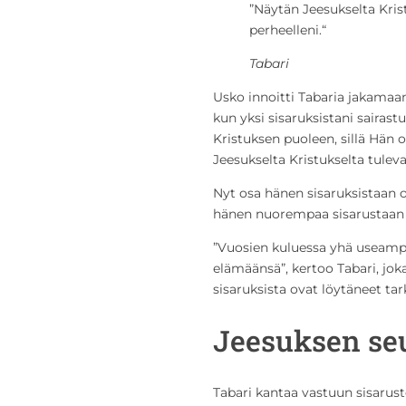
”Näytän Jeesukselta Kris
perheelleni.“
Tabari
Usko innoitti Tabaria jakamaa
kun yksi sisaruksistani sairas
Kristuksen puoleen, sillä Hän 
Jeesukselta Kristukselta tuleva
Nyt osa hänen sisaruksistaan o
hänen nuorempaa sisarustaan j
”Vuosien kuluessa yhä useampi
elämäänsä”, kertoo Tabari, joka 
sisaruksista ovat löytäneet ta
Jeesuksen se
Tabari kantaa vastuun sisarus