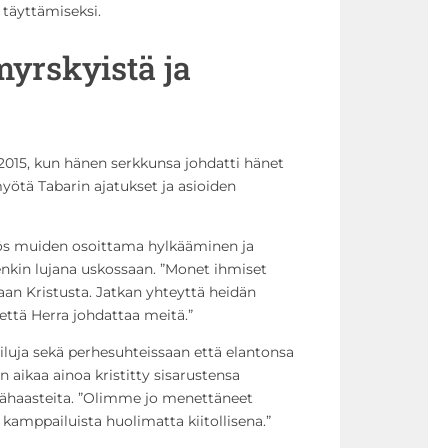
täyttämiseksi.
yrskyistä ja
a 2015, kun hänen serkkunsa johdatti hänet
yötä Tabarin ajatukset ja asioiden
s muiden osoittama hylkääminen ja
enkin lujana uskossaan. ”Monet ihmiset
aan Kristusta. Jatkan yhteyttä heidän
 että Herra johdattaa meitä.”
iluja sekä perhesuhteissaan että elantonsa
 aikaa ainoa kristitty sisarustensa
isähaasteita. ”Olimme jo menettäneet
mppailuista huolimatta kiitollisena.”