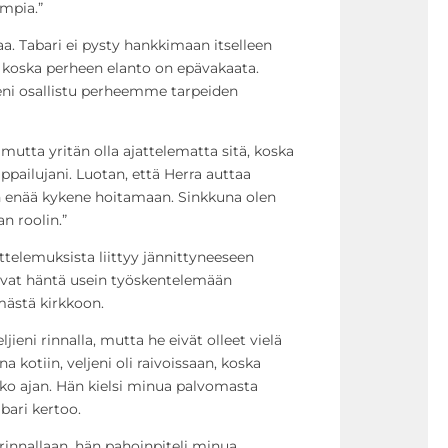
empia.”
a. Tabari ei pysty hankkimaan itselleen
, koska perheen elanto on epävakaata.
eni osallistu perheemme tarpeiden
mutta yritän olla ajattelematta sitä, koska
ailujani. Luotan, että Herra auttaa
en enää kykene hoitamaan. Sinkkuna olen
 roolin.”
telemuksista liittyy jännittyneeseen
tavat häntä usein työskentelemään
mästä kirkkoon.
jieni rinnalla, mutta he eivät olleet vielä
na kotiin, veljeni oli raivoissaan, koska
ko ajan. Hän kielsi minua palvomasta
bari kertoo.
rinnallaan, hän pahoinpiteli minua