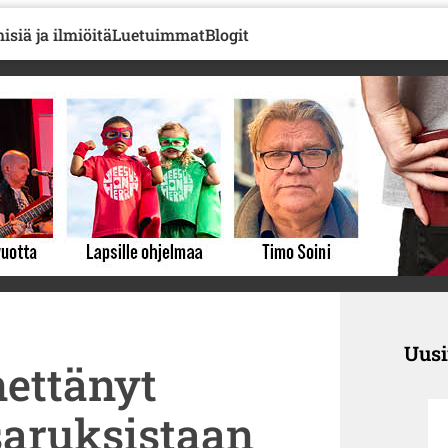
isiä ja ilmiöitä
Luetuimmat
Blogit
Uus
ettänyt
isaruksistaan