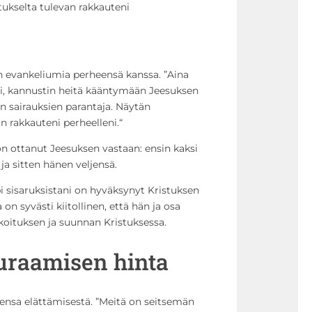
tukselta tulevan rakkauteni
n evankeliumia perheensä kanssa. ”Aina
tui, kannustin heitä kääntymään Jeesuksen
on sairauksien parantaja. Näytän
n rakkauteni perheelleni.“
n ottanut Jeesuksen vastaan: ensin kaksi
a sitten hänen veljensä.
 sisaruksistani on hyväksynyt Kristuksen
on syvästi kiitollinen, että hän ja osa
rkoituksen ja suunnan Kristuksessa.
uraamisen hinta
tensa elättämisestä. ”Meitä on seitsemän