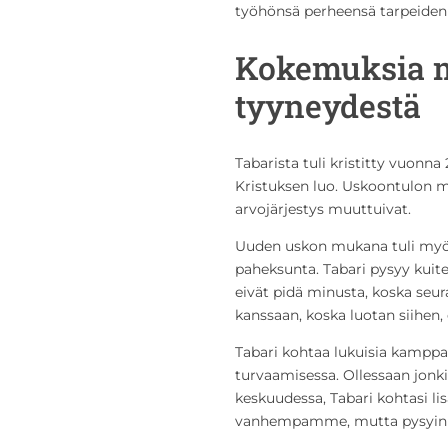
työhönsä perheensä tarpeiden 
Kokemuksia m
tyyneydestä
Tabarista tuli kristitty vuonn
Kristuksen luo. Uskoontulon m
arvojärjestys muuttuivat.
Uuden uskon mukana tuli myö
paheksunta. Tabari pysyy kuit
eivät pidä minusta, koska seur
kanssaan, koska luotan siihen,
Tabari kohtaa lukuisia kamppa
turvaamisessa. Ollessaan jonkin
keskuudessa, Tabari kohtasi l
vanhempamme, mutta pysyin ka