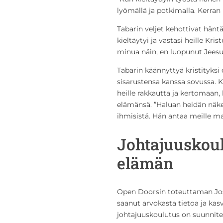
lyömällä ja potkimalla. Kerran
Tabarin veljet kehottivat hän
kieltäytyi ja vastasi heille Kri
minua näin, en luopunut Jeesu
Tabarin käännyttyä kristityksi o
sisarustensa kanssa sovussa. 
heille rakkautta ja kertomaan
elämänsä. ”Haluan heidän näkev
ihmisistä. Hän antaa meille m
Johtajuuskoul
elämän
Open Doorsin toteuttaman Jos
saanut arvokasta tietoa ja kas
johtajuuskoulutus on suunnitel