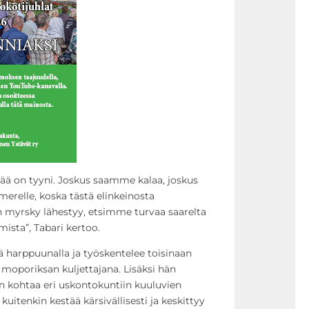
sää on tyyni. Joskus saamme kalaa, joskus
relle, koska tästä elinkeinosta
myrsky lähestyy, etsimme turvaa saarelta
sta”, Tabari kertoo.
lä harppuunalla ja työskentelee toisinaan
moporiksan kuljettajana. Lisäksi hän
hän kohtaa eri uskontokuntiin kuuluvien
kuitenkin kestää kärsivällisesti ja keskittyy