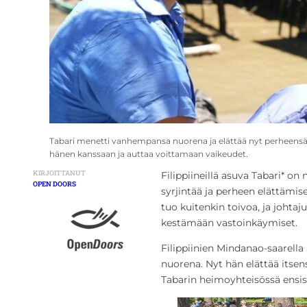
Tabari menetti vanhempansa nuorena ja elättää nyt perheensä k
hänen kanssaan ja auttaa voittamaan vaikeudet.
KIRJOITTANUT
Filippiineillä asuva Tabari* on
OPEN DOORS
syrjintää ja perheen elättämise
tuo kuitenkin toivoa, ja johta
kestämään vastoinkäymiset.
Filippiinien Mindanao-saarell
nuorena. Nyt hän elättää itsen
Tabarin heimoyhteisössä ensisi