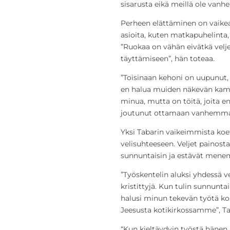
sisarusta eikä meillä ole vanh
Perheen elättäminen on vaikea
asioita, kuten matkapuhelinta
”Ruokaa on vähän eivätkä velj
täyttämiseen”, hän toteaa.
”Toisinaan kehoni on uupunut, 
en halua muiden näkevän kampp
minua, mutta on töitä, joita 
joutunut ottamaan vanhemman
Yksi Tabarin vaikeimmista koet
velisuhteeseen. Veljet painos
sunnuntaisin ja estävät mene
”Työskentelin aluksi yhdessä vel
kristittyjä. Kun tulin sunnuntai
halusi minun tekevän työtä ko
Jeesusta kotikirkossamme”, Ta
“Kun kieltäydyin työstä hänen 