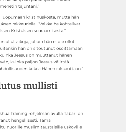
 menetin tajuntani.”
tä luopumaan kristinuskosta, mutta hän
stuksen rakkaudella. “Vaikka he kohtelivat
ksen Kristuksen seuraamisesta.”
n ollut aikoja, jolloin hän ei ole ollut
Kuitenkin hän on sitoutunut osoittamaan
, kuinka Jeesus on muuttanut hänen
än, kuinka paljon Jeesus välittää
ahdollisuuden kokea Hänen rakkauttaan.”
utus mullisti
hua Training -ohjelman avulla Tabari on
vanut hengellisesti. Tämä
tu nuorille muslimitaustaisille uskoville