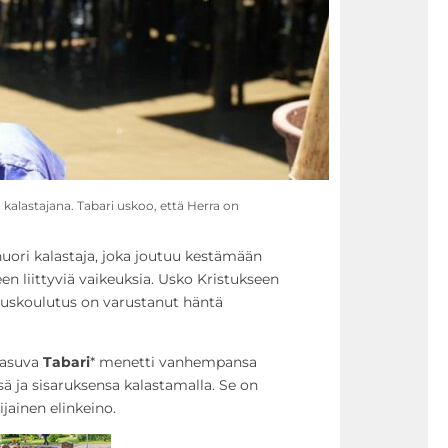
alastajana. Tabari uskoo, että Herra on
 nuori kalastaja, joka joutuu kestämään
en liittyviä vaikeuksia. Usko Kristukseen
juuskoulutus on varustanut häntä
a asuva
Tabari
* menetti vanhempansa
sä ja sisaruksensa kalastamalla. Se on
jainen elinkeino.