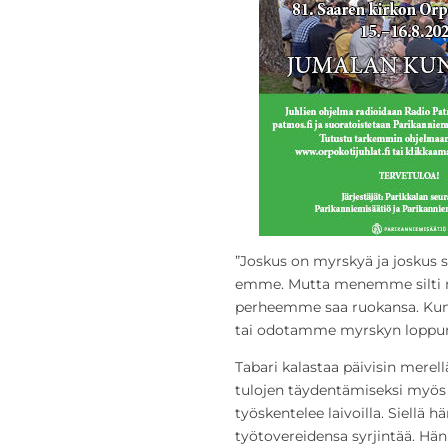
”Joskus on myrskyä ja joskus 
emme. Mutta menemme silti me
perheemme saa ruokansa. Kun 
tai odotamme myrskyn loppumi
Tabari kalastaa päivisin merel
tulojen täydentämiseksi myös 
työskentelee laivoilla. Siellä 
työtovereidensa syrjintää. Hän 