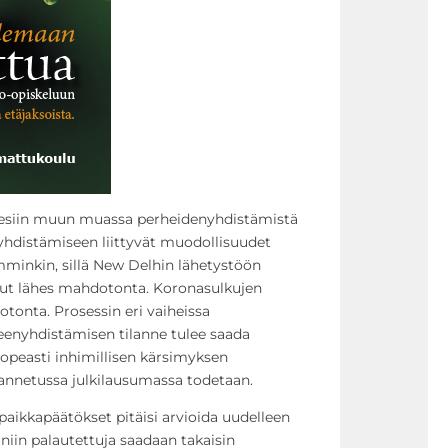
 esiin muun muassa perheidenyhdistämistä
nyhdistämiseen liittyvät muodollisuudet
emminkin, sillä New Delhin lähetystöön
ut lähes mahdotonta. Koronasulkujen
otonta. Prosessin eri vaiheissa
eenyhdistämisen tilanne tulee saada
opeasti inhimillisen kärsimyksen
 annetussa julkilausumassa todetaan.
aikkapäätökset pitäisi arvioida uudelleen
taniin palautettuja saadaan takaisin