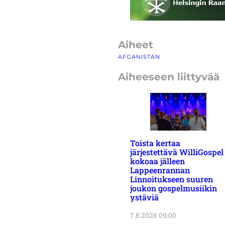
Aiheet
AFGANISTAN
Aiheeseen liittyvää
Toista kertaa
järjestettävä WilliGospel
kokoaa jälleen
Lappeenrannan
Linnoitukseen suuren
joukon gospelmusiikin
ystäviä
7.8.2026 09:00