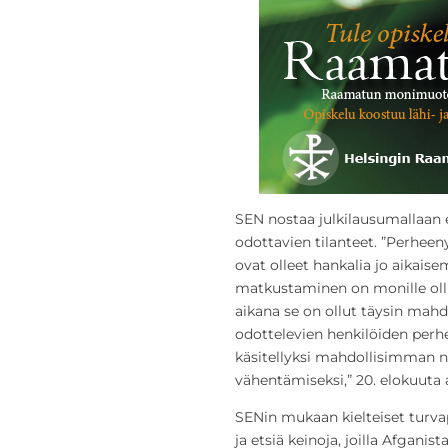
SEN nostaa julkilausumallaan
odottavien tilanteet. ”Perhee
ovat olleet hankalia jo aikais
matkustaminen on monille oll
aikana se on ollut täysin mahd
odottelevien henkilöiden perh
käsitellyksi mahdollisimman n
vähentämiseksi,” 20. elokuuta
SENin mukaan kielteiset turvap
ja etsiä keinoja, joilla Afganis