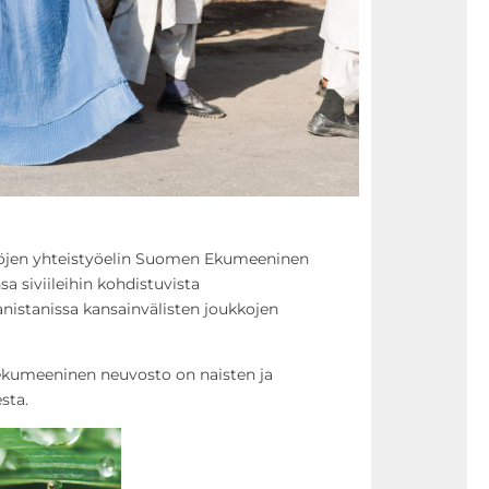
eisöjen yhteistyöelin Suomen Ekumeeninen
 siviileihin kohdistuvista
nistanissa kansainvälisten joukkojen
ekumeeninen neuvosto on naisten ja
sta.