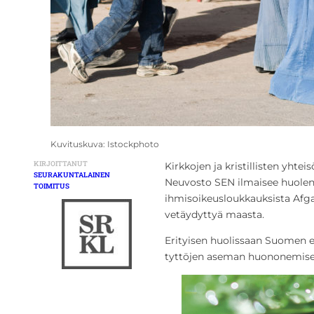
Kuvituskuva: Istockphoto
KIRJOITTANUT
Kirkkojen ja kristillisten yht
SEURAKUNTALAINEN
Neuvosto SEN ilmaisee huolensa
TOIMITUS
ihmisoikeusloukkauksista Afga
vetäydyttyä maasta.
Erityisen huolissaan Suomen 
tyttöjen aseman huononemise