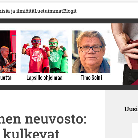
isiä ja ilmiöitä
Luetuimmat
Blogit
Uus
en neuvosto:
 kulkevat