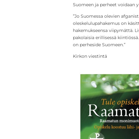
Suomeen ja perheet voidaan y
”Jo Suomessa olevien afganista
oleskelulupahakemus on käsitte
hakemukseensa viipymättä. Lisä
pakolaisia erillisessä kiintiössä.
on perheside Suomeen.”
Kirkon viestintä