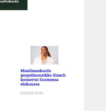
Maailmankuulu
gospelmuusikko Sinach
konsertoi Suomessa
elokuussa
6.8.2026 10:26