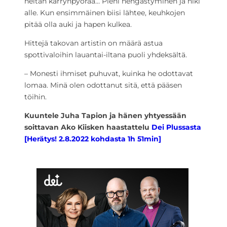
heitän kärrynpyörää… Pieni hengästyminen ja hiki
alle. Kun ensimmäinen biisi lähtee, keuhkojen
pitää olla auki ja hapen kulkea.
Hittejä takovan artistin on määrä astua
spottivaloihin lauantai-iltana puoli yhdeksältä.
– Monesti ihmiset puhuvat, kuinka he odottavat
lomaa. Minä olen odottanut sitä, että pääsen
töihin.
Kuuntele Juha Tapion ja hänen yhtyessään
soittavan Ako Kiisken haastattelu
Dei Plussasta
[Herätys! 2.8.2022 kohdasta 1h 51min]