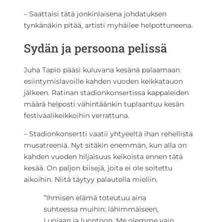
– Saattaisi tätä jonkinlaisena johdatuksen
tynkänäkin pitää, artisti myhäilee helpottuneena.
Sydän ja persoona pelissä
Juha Tapio pääsi kuluvana kesänä palaamaan
esiintymislavoille kahden vuoden keikkatauon
jälkeen. Ratinan stadionkonsertissa kappaleiden
määrä helposti vähintäänkin tuplaantuu kesän
festivaalikeikkoihin verrattuna.
– Stadionkonsertti vaatii yhtyeeltä ihan rehellistä
musatreeniä. Nyt sitäkin enemmän, kun alla on
kahden vuoden hiljaisuus keikoista ennen tätä
kesää. On paljon biisejä, joita ei ole soitettu
aikoihin. Niitä täytyy palautella mieliin.
”Ihmisen elämä toteutuu aina
suhteessa muihin: lähimmäiseen,
Luojaan ja luontoon. Me olemme vain