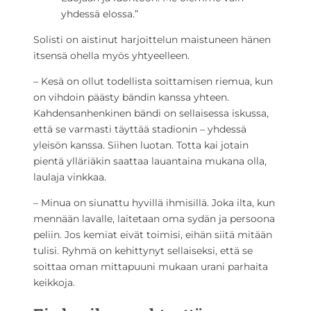
yhdessä elossa.”
Solisti on aistinut harjoittelun maistuneen hänen
itsensä ohella myös yhtyeelleen.
– Kesä on ollut todellista soittamisen riemua, kun
on vihdoin päästy bändin kanssa yhteen.
Kahdensanhenkinen bändi on sellaisessa iskussa,
että se varmasti täyttää stadionin – yhdessä
yleisön kanssa. Siihen luotan. Totta kai jotain
pientä ylläriäkin saattaa lauantaina mukana olla,
laulaja vinkkaa.
– Minua on siunattu hyvillä ihmisillä. Joka ilta, kun
mennään lavalle, laitetaan oma sydän ja persoona
peliin. Jos kemiat eivät toimisi, eihän siitä mitään
tulisi. Ryhmä on kehittynyt sellaiseksi, että se
soittaa oman mittapuuni mukaan urani parhaita
keikkoja.