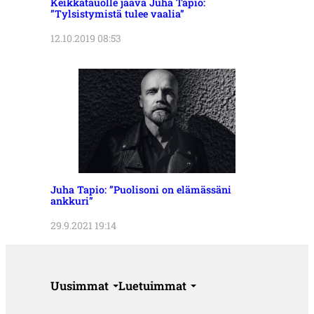
Keikkatauolle jäävä Juha Tapio:
”Tylsistymistä tulee vaalia”
12.10.2019 08:53
Juha Tapio: ”Puolisoni on elämässäni
ankkuri”
29.9.2021 19:14
Uusimmat
Luetuimmat