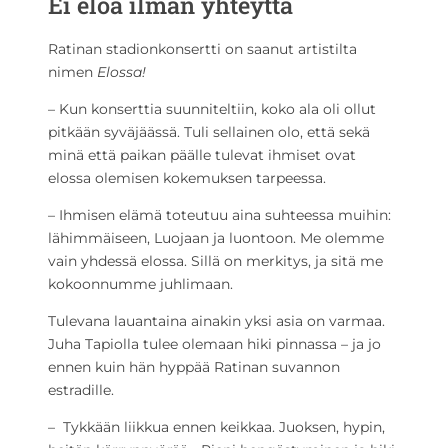
Ei eloa ilman yhteyttä
Ratinan stadionkonsertti on saanut artistilta
nimen
Elossa!
– Kun konserttia suunniteltiin, koko ala oli ollut
pitkään syväjäässä. Tuli sellainen olo, että sekä
minä että paikan päälle tulevat ihmiset ovat
elossa olemisen kokemuksen tarpeessa.
– Ihmisen elämä toteutuu aina suhteessa muihin:
lähimmäiseen, Luojaan ja luontoon. Me olemme
vain yhdessä elossa. Sillä on merkitys, ja sitä me
kokoonnumme juhlimaan.
Tulevana lauantaina ainakin yksi asia on varmaa.
Juha Tapiolla tulee olemaan hiki pinnassa – ja jo
ennen kuin hän hyppää Ratinan suvannon
estradille.
– Tykkään liikkua ennen keikkaa. Juoksen, hypin,