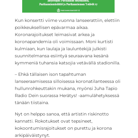
Kun konsertti viime vuonna lanseerattiin, elettiin
poikkeuksellisen epävarmaa aikaa.
Koronarajoitukset leimasivat arkea ja
koronapandemia oli voimissaan. Moni kurtisti
kulmiaan, kun laulaja ja lauluntekijä julkisti
suunnitelmansa esiintyä seuraavana kesänä
kymmeniä tuhansia katsojia vetävällä stadionilla.
– Ehkä tällaisen ison tapahtuman
lanseeraamisessa silloisessa koronatilanteessa oli
hullunrohkeuttakin mukana, myönsi Juha Tapio
Radio Dein suorassa Herätys! -aamulähetyksessä
tänään tiistaina.
Nyt on helppo sanoa, että artistin riskinotto
kannatti. Rokotukset ovat tepsineet,
kokoontumisrajoitukset on purettu ja korona
arkipäiväistynyt.