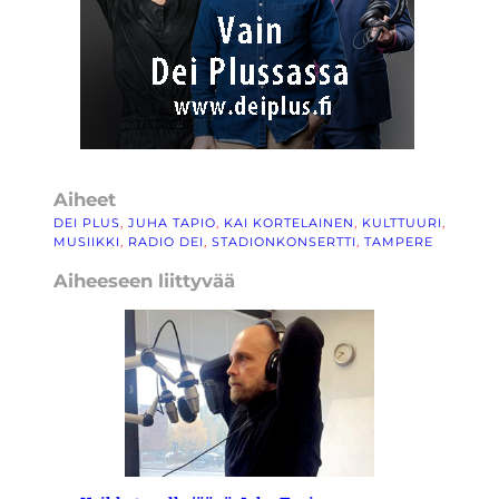
Aiheet
DEI PLUS
, 
JUHA TAPIO
, 
KAI KORTELAINEN
, 
KULTTUURI
, 
MUSIIKKI
, 
RADIO DEI
, 
STADIONKONSERTTI
, 
TAMPERE
Aiheeseen liittyvää