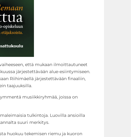
n vaiheeseen, että mukaan ilmoittautuneet
kuussa järjestettävään alue-esiintymiseen.
an Riihimäellä järjestettävään finaaliin,
in taajuuksilla.
kymmentä musiikkiryhmää, joissa on
aleimaisia tulkintoja. Luovilla ansioilla
annalta suuri merkitys.
oista huokuu tekemisen riemu ja kuoron