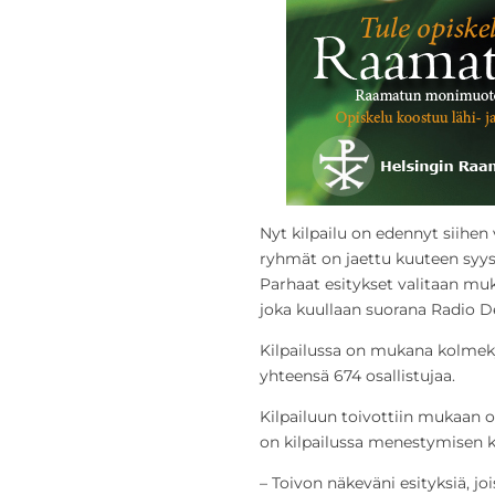
Nyt kilpailu on edennyt siihe
ryhmät on jaettu kuuteen syys
Parhaat esitykset valitaan muka
joka kuullaan suorana Radio De
Kilpailussa on mukana kolme
yhteensä 674 osallistujaa.
Kilpailuun toivottiin mukaan om
on kilpailussa menestymisen k
– Toivon näkeväni esityksiä, j