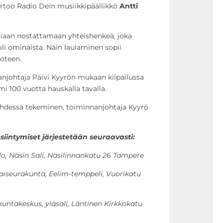
rtoo Radio Dein musiikkipäällikkö
Antti
miaan nostattamaan yhteishenkeä, joka
 oli ominaista. Näin laulaminen sopii
oteen.
nnanjohtaja Päivi Kyyrön mukaan kilpailussa
i 100 vuotta hauskalla tavalla.
 yhdessä tekeminen, toiminnanjohtaja Kyyrö
siintymiset järjestetään seuraavasti:
talo, Näsin Sali, Näsilinnankatu 26 Tampere
ntaiseurakunta, Eelim-temppeli, Vuorikatu
akuntakeskus, yläsali, Läntinen Kirkkokatu