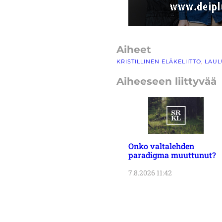
Aiheet
KRISTILLINEN ELÄKELIITTO
, 
LAUL
Aiheeseen liittyvää
Onko valtalehden
paradigma muuttunut?
7.8.2026 11:42