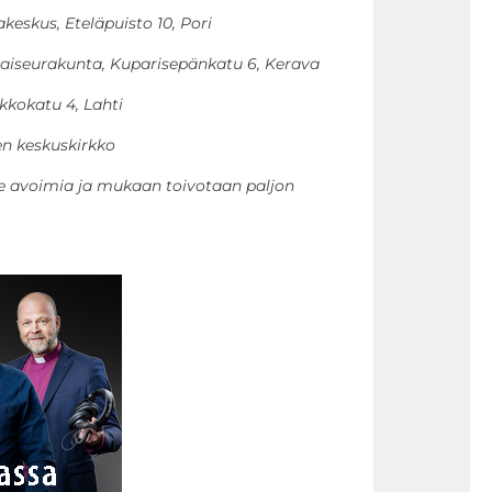
akeskus, Eteläpuisto 10, Pori
ntaiseurakunta, Kuparisepänkatu 6, Kerava
irkkokatu 4, Lahti
äen keskuskirkko
lle avoimia ja mukaan toivotaan paljon