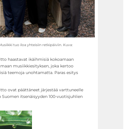
usiikki tuo iloa yhteisiin retkipäiviin. Kuva:
eliitto haastavat ikäihmisiä kokoamaan
maan musiikkiesityksen, joka kertoo
isiä teemoja unohtamatta. Paras esitys
iitto ovat päättäneet järjestää varttuneelle
un Suomen itsenäisyyden 100-vuotisjuhlien