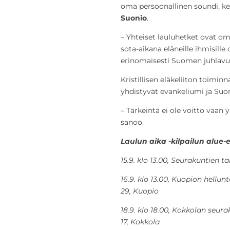
oma persoonallinen soundi, ke
Suonio
.
– Yhteiset lauluhetket ovat o
sota-aikana eläneille ihmisille
erinomaisesti Suomen juhlavu
Kristillisen eläkeliiton toimi
yhdistyvät evankeliumi ja Suom
– Tärkeintä ei ole voitto vaan
sanoo.
Laulun aika -kilpailun alue-e
15.9. klo 13.00, Seurakuntien 
16.9. klo 13.00, Kuopion hellu
29, Kuopio
18.9. klo 18.00, Kokkolan seur
17, Kokkola