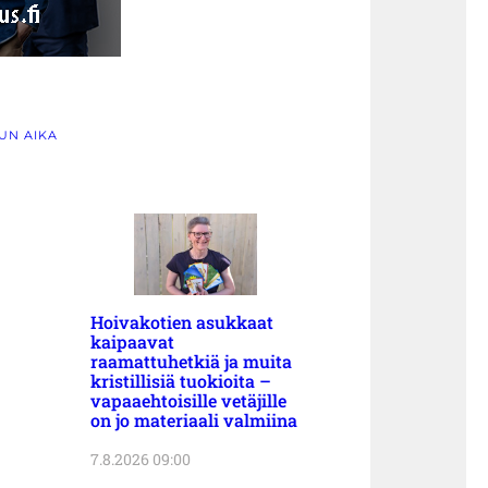
UN AIKA
Hoivakotien asukkaat
kaipaavat
raamattuhetkiä ja muita
kristillisiä tuokioita –
vapaaehtoisille vetäjille
on jo materiaali valmiina
7.8.2026 09:00