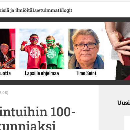
isiä ja ilmiöitä
Luetuimmat
Blogit
2:08)
Uus
intuihin 100-
kunniaksi