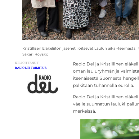
Kristillisen Eläkeliiton jäsenet iloitsevat Laulun aika -teemasta. M
Sakari Röyskö
KIRJOITTANUT
Radio Dei ja Kristillinen eläk
RADIO DEI TOIMITUS
oman lauluryhmän ja valmista
itsenäisestä Suomesta hengell
palkitaan tuhannella eurolla.
Radio Dei ja Kristillinen eläkel
väelle suunnatun laulukilpail
merkeissä.