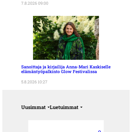
7.8.2026 09:00
Sanoittaja ja kirjailija Anna-Mari Kaskiselle
elämäntyöpalkinto Glow Festivalissa
5.8.2026 10:27
Uusimmat
Luetuimmat
O