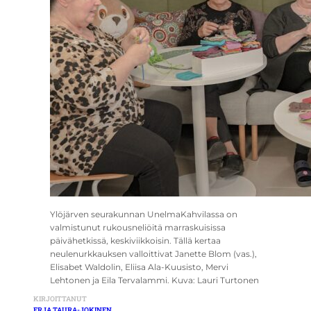
Ylöjärven seurakunnan UnelmaKahvilassa on
valmistunut rukousneliöitä marraskuisissa
päivähetkissä, keskiviikkoisin. Tällä kertaa
neulenurkkauksen valloittivat Janette Blom (vas.),
Elisabet Waldolin, Eliisa Ala-Kuusisto, Mervi
Lehtonen ja Eila Tervalammi. Kuva: Lauri Turtonen
KIRJOITTANUT
ERJA TAURA-JOKINEN