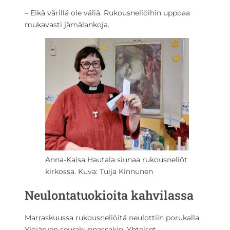
– Eikä värillä ole väliä. Rukousneliöihin uppoaa
mukavasti jämälankoja.
Anna-Kaisa Hautala siunaa rukousneliöt
kirkossa. Kuva: Tuija Kinnunen
Neulontatuokioita kahvilassa
Marraskuussa rukousneliöitä neulottiin porukalla
Ylöjärven seurakunnassakin. Yhteiset