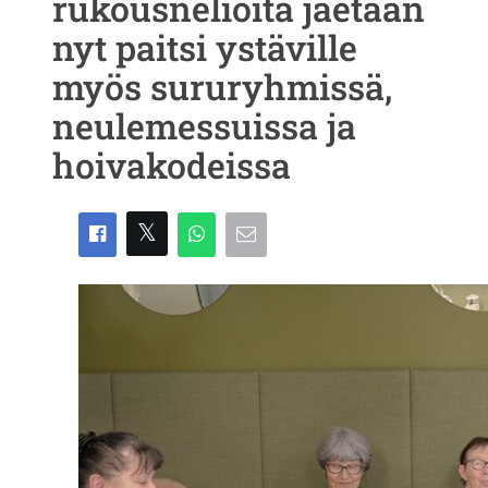
rukousneliöitä jaetaan
nyt paitsi ystäville
myös sururyhmissä,
neulemessuissa ja
hoivakodeissa