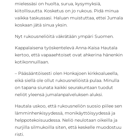
mielessäsi on huolta, surua, kysymyksiä,
kiitollisuutta. Kosketus on jo rukous. Pidä minua
vaikka taskussasi. Haluan muistuttaa, ettei Jumala
koskaan jätä sinua yksin.
Nyt rukousneliöitä väkrätään ympäri Suomen.
Kappalaisena työskentelevä Anna-Kaisa Hautala
kertoo, että vapaaehtoiset ovat ahkerina hänenkin
kotikonnuillaan.
– Pääsääntöisesti olen Honkajoen kirkkoalueella,
eikä siellä ole ollut rukousneliöistä pulaa. Minulla
on tapana siunata kaikki seurakuntaan tuodut
neliöt yleensä jumalanpalveluksen aluksi.
Hautala uskoo, että rukousneliön suosio piilee sen
lämminhenkisyydessä, monikäyttöisyydessä ja
helppotekoisuudessa. Neliö neulotaan oikeilla ja
nurjilla silmukoilla siten, että keskelle muodostuu
risti.