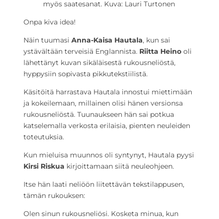
myös saatesanat. Kuva: Lauri Turtonen
Onpa kiva idea!
Näin tuumasi
Anna-Kaisa Hautala
, kun sai
ystävältään terveisiä Englannista.
Riitta Heino
oli
lähettänyt kuvan sikäläisestä rukousneliöstä,
hyppysiin sopivasta pikkutekstiilistä.
Käsitöitä harrastava Hautala innostui miettimään
ja kokeilemaan, millainen olisi hänen versionsa
rukousneliöstä. Tuunaukseen hän sai potkua
katselemalla verkosta erilaisia, pienten neuleiden
toteutuksia.
Kun mieluisa muunnos oli syntynyt, Hautala pyysi
Kirsi Riskua
kirjoittamaan siitä neuleohjeen.
Itse hän laati neliöön liitettävän tekstilappusen,
tämän rukouksen:
Olen sinun rukousneliösi. Kosketa minua, kun