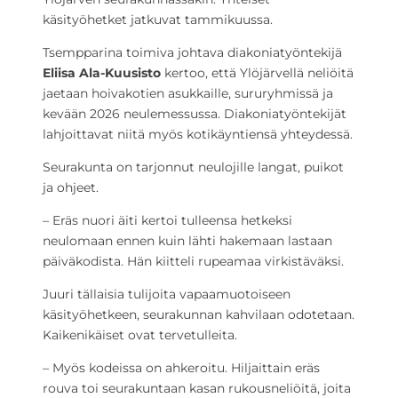
käsityöhetket jatkuvat tammikuussa.
Tsempparina toimiva johtava diakoniatyöntekijä
Eliisa Ala-Kuusisto
kertoo, että Ylöjärvellä neliöitä
jaetaan hoivakotien asukkaille, sururyhmissä ja
kevään 2026 neulemessussa. Diakoniatyöntekijät
lahjoittavat niitä myös kotikäyntiensä yhteydessä.
Seurakunta on tarjonnut neulojille langat, puikot
ja ohjeet.
– Eräs nuori äiti kertoi tulleensa hetkeksi
neulomaan ennen kuin lähti hakemaan lastaan
päiväkodista. Hän kiitteli rupeamaa virkistäväksi.
Juuri tällaisia tulijoita vapaamuotoiseen
käsityöhetkeen, seurakunnan kahvilaan odotetaan.
Kaikenikäiset ovat tervetulleita.
– Myös kodeissa on ahkeroitu. Hiljaittain eräs
rouva toi seurakuntaan kasan rukousneliöitä, joita