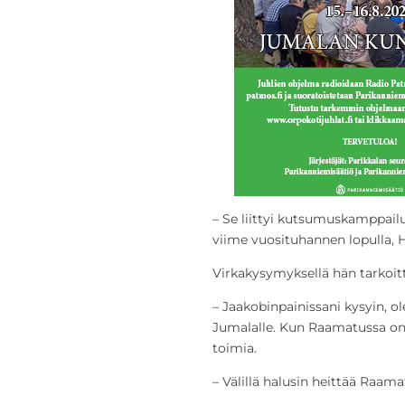
– Se liittyi kutsumuskamppail
viime vuosituhannen lopulla, 
Virkakysymyksellä hän tarkoitt
– Jaakobinpainissani kysyin,
Jumalalle. Kun Raamatussa on n
toimia.
– Välillä halusin heittää Raam