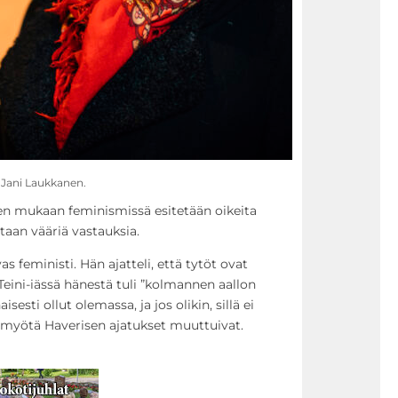
: Jani Laukkanen.
isen mukaan feminismissä esitetään oikeita
taan vääriä vastauksia.
as feministi. Hän ajatteli, että tytöt ovat
Teini-iässä hänestä tuli ”kolmannen aallon
isesti ollut olemassa, ja jos olikin, sillä ei
 myötä Haverisen ajatukset muuttuivat.