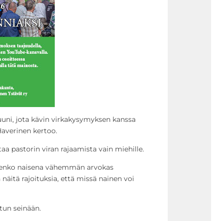
uuni, jota kävin virkakysymyksen kanssa
Haverinen kertoo.
aa pastorin viran rajaamista vain miehille.
 olenko naisena vähemmän arvokas
äitä rajoituksia, että missä nainen voi
atun seinään.