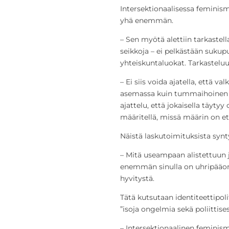
Intersektionaalisessa feminis
yhä enemmän.
– Sen myötä alettiin tarkastell
seikkoja – ei pelkästään sukup
yhteiskuntaluokat. Tarkasteluun
– Ei siis voida ajatella, että 
asemassa kuin tummaihoinen 
ajattelu, että jokaisella täytyy
määritellä, missä määrin on et
Näistä laskutoimituksista syn
– Mitä useampaan alistettuun j
enemmän sinulla on uhripääom
hyvitystä.
Tätä kutsutaan identiteettipoli
”isoja ongelmia sekä poliittise
– Intersektionaalinen feminism