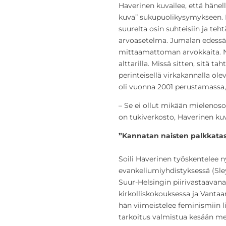
Haverinen kuvailee, että hänel
kuva” sukupuolikysymykseen. Mi
suurelta osin suhteisiin ja teh
arvoasetelma. Jumalan edessä n
mittaamattoman arvokkaita. Na
alttarilla. Missä sitten, sitä tah
perinteisellä virkakannalla ole
oli vuonna 2001 perustamassa, 
– Se ei ollut mikään mielenoso
on tukiverkosto, Haverinen kuv
”Kannatan naisten palkkata
Soili Haverinen työskentelee 
evankeliumiyhdistyksessä (Sley
Suur-Helsingin piirivastaavana
kirkolliskokouksessa ja Vantaa
hän viimeistelee feminismiin li
tarkoitus valmistua kesään m