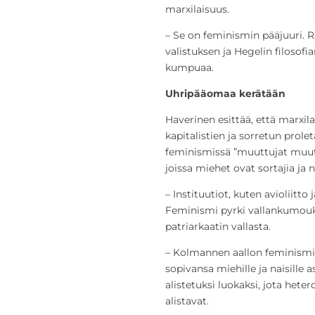
marxilaisuus.
– Se on feminismin pääjuuri. 
valistuksen ja Hegelin filosofi
kumpuaa.
Uhripääomaa kerätään
Haverinen esittää, että marxil
kapitalistien ja sorretun proleta
feminismissä ”muuttujat muutta
joissa miehet ovat sortajia ja n
– Instituutiot, kuten avioliitto 
Feminismi pyrki vallankumouks
patriarkaatin vallasta.
– Kolmannen aallon feminismiss
sopivansa miehille ja naisille a
alistetuksi luokaksi, jota het
alistavat.