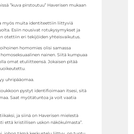
missä ”kuva pirstoutuu” Haverisen mukaan
a myös muita identiteettiin liittyviä
uolta. Esiin nousivat rotukysymykset ja
 otettiin eri tekijöiden yhteisvaikutus.
valkoihoinen homomies olisi samassa
homoseksuaalinen nainen. Siitä kumpuaa
 olla omat etuliitteensä. Jokaisen pitää
uoikeutettu.
tyy uhripääomaa.
oukkoon pystyt identifioimaan itsesi, sitä
aa. Saat myötätuntoa ja voit vaatia
tiikaksi, ja siinä on Haverisen mielestä
sti että kristillisen uskon näkökulmasta”.
i, johon tämä keskustelu liittyy, on tuotu