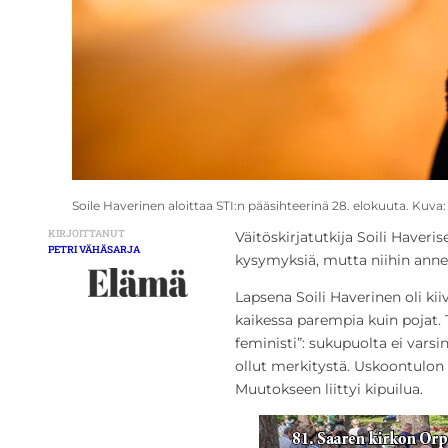
Soile Haverinen aloittaa STI:n pääsihteerinä 28. elokuuta. Kuva
KIRJOITTANUT
Väitöskirjatutkija Soili Haver
PETRI VÄHÄSARJA
kysymyksiä, mutta niihin anne
Lapsena Soili Haverinen oli kiiv
kaikessa parempia kuin pojat. 
feministi”: sukupuolta ei varsina
ollut merkitystä. Uskoontulon
Muutokseen liittyi kipuilua.