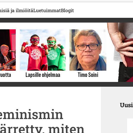
isiä ja ilmiöitä
Luetuimmat
Blogit
Uus
Feminismin
ärretty, miten