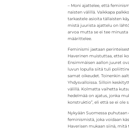
– Moni ajattelee, että feminis
naisten välillä. Vaikkapa palk
tarkastele asioita tällaisten k
mistä juurista ajattelu on läht
arvoa mutta se ei tee minusta 
määrittelee.
Feminismi jaetaan perinteisest
Haverinen muistuttaa, ettei kok
Ensimmäisen aallon juuret ov
luvun lopulla siitä tuli poliittin
samat oikeudet. Toinenkin aalt
Yhdysvalloissa. Silloin keskityt
välillä. Kolmatta vaihetta kut
hedelmää on ajatus, jonka muk
konstruktio”, eli että se ei ole
Nykyään Suomessa puhutaan ed
feminismistä, joka voidaan käs
Haverisen mukaan siinä, mitä