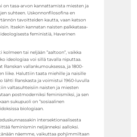
mi on tasa-arvon kannattamista miesten ja
kojen suhteen. Uskonnonfilosofina en
äytännön tavoitteiden kautta, vaan katson
öisin. Itsekin kannatan naisten palkkatasa-
ideologisesta feministiä, Haverinen
i kolmeen tai neljään ”aaltoon”, vaikka
o ideologiaa voi sillä tavalla niputtaa.
at Ranskan vallankumouksessa, ja 1800-
en liike. Haluttiin taata miehille ja naisille
o lähti Ranskasta ja voimistui 1960-luvulla
tiin valtasuhteisiin naisten ja miesten
sutaan postmoderniksi feminismiksi, ja sen
aan sukupuoli on ”sosiaalinen
 sidoksissa biologiaan.
uskunnassakin intersektionaalisesta
ittää feminismin neljänneksi aalloksi.
 tänään näemme, vaikuttaa pohjimmiltaan