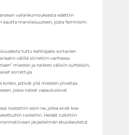
Ranskan vallankumouksesta edettiin
an kautta marxilaisuuteen, josta feminismi
aisuudesta tuttu kahtiajako sortavien
riaatin välillä siirrettiin vanhassa
en” miesten ja naisten välisiin suhteisiin,
aiset sorrettuja.
ja kirkko, pitivät yllä miesten ylivaltaa.
een, jossa naiset vapautuisivat
ä nostettiin esiin ne, jotka eivät koe
setettuihin rooleihin. Heidät tulkittiin
eronormatiivisen järjestelmän etuoikeutetut