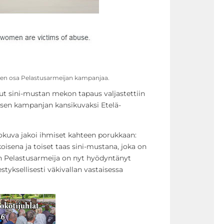
inen osa Pelastusarmeijan kampanjaa.
ut sini-mustan mekon tapaus valjastettiin
aisen kampanjan kansikuvaksi Etelä-
kuva jakoi ihmiset kahteen porukkaan:
oisena ja toiset taas sini-mustana, joka on
an Pelastusarmeija on nyt hyödyntänyt
tyksellisesti väkivallan vastaisessa