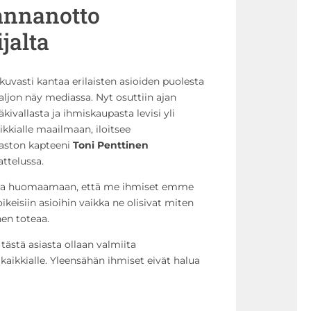
annanotto
jalta
kuvasti kantaa erilaisten asioiden puolesta
paljon näy mediassa. Nyt osuttiin ajan
ivallasta ja ihmiskaupasta levisi yli
kkialle maailmaan, iloitsee
aston kapteeni
Toni Penttinen
ttelussa.
taa huomaamaan, että me ihmiset emme
ikeisiin asioihin vaikka ne olisivat miten
nen toteaa.
 tästä asiasta ollaan valmiita
kaikkialle. Yleensähän ihmiset eivät halua