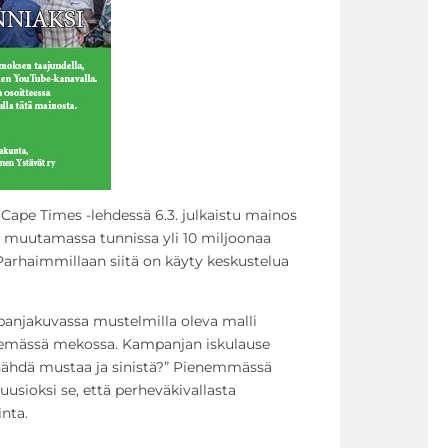
a Cape Times -lehdessä 6.3. julkaistu mainos
än muutamassa tunnissa yli 10 miljoonaa
Parhaimmillaan siitä on käyty keskustelua
ampanjakuvassa mustelmilla oleva malli
ekemässä mekossa. Kampanjan iskulause
 nähdä mustaa ja sinistä?” Pienemmässä
luusioksi se, että perheväkivallasta
inta.