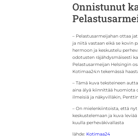
Onnistunut k
Pelastusarmei
– Pelastusarmeijahan ottaa jat
ja niitä vastaan eikä se kovin 
hermoon ja keskustelu perheväk
odotusten räjähdysmäisesti kai
Pelastusarmeijan Helsingin os
Kotimaa24:n tekemässä haasta
– Tämä kuva teksteineen aut
aina älyä kiinnittää huomiota o
ilmeisiä ja näkyvilläkin, Pentti
– On mielenkiintoista, että nyt
keskustelemaan ja kuva leviää 
kuulla perheväkivallasta
lähde:
Kotimaa24