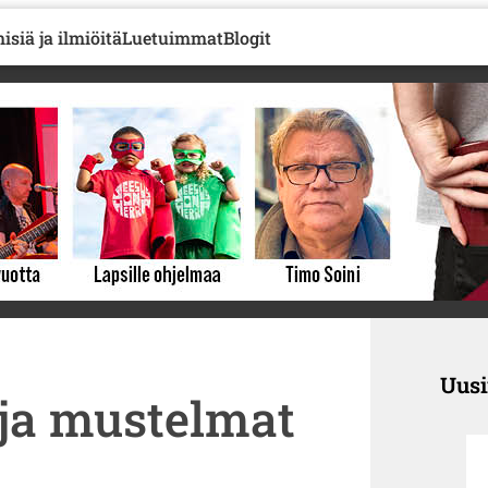
isiä ja ilmiöitä
Luetuimmat
Blogit
Uus
ja mustelmat