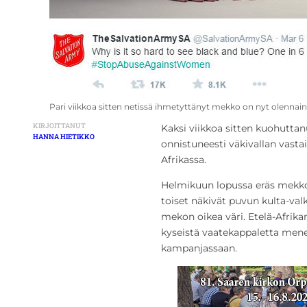
Pari viikkoa sitten netissä ihmetyttänyt mekko on nyt olenna
KIRJOITTANUT
Kaksi viikkoa sitten kuohuttan
HANNA HIETIKKO
onnistuneesti väkivallan vast
Afrikassa.
Helmikuun lopussa eräs mekko
toiset näkivät puvun kulta-valk
mekon oikea väri. Etelä-Afrik
kyseistä vaatekappaletta menes
kampanjassaan.