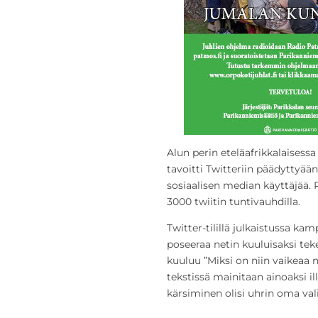
Alun perin eteläafrikkalaisess
tavoitti Twitteriin päädyttyä
sosiaalisen median käyttäjää. 
3000 twiitin tuntivauhdilla.
Twitter-tilillä julkaistussa k
poseeraa netin kuuluisaksi t
kuuluu ”Miksi on niin vaikeaa
tekstissä mainitaan ainoaksi il
kärsiminen olisi uhrin oma val