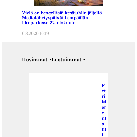
Vielä on hengellisiä kesäjuhlia jäljellä –
Medialähetyspäivät Lempäälän
Ideaparkissa 22. elokuuta
6.8.2026 10:19
Uusimmat
Luetuimmat
P
et
ri
M
er
e
nl
a
ht
i