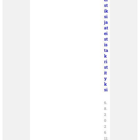
st
ik
si
ja
at
ei
st
is
ta
k
ri
st
it
y
k
si
6.
8.
2
0
2
6
11: