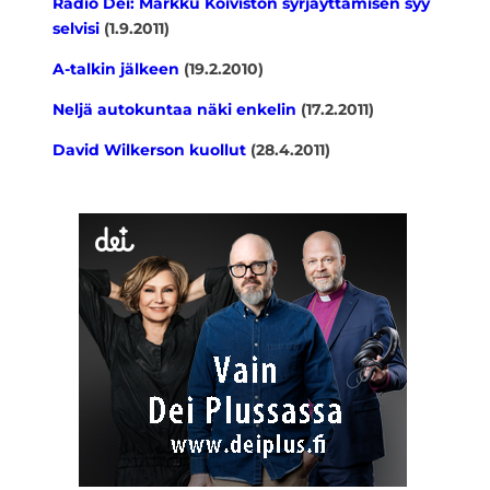
Radio Dei: Markku Koiviston syrjäyttämisen syy
selvisi
(1.9.2011)
A-talkin jälkeen
(19.2.2010)
Neljä autokuntaa näki enkelin
(17.2.2011)
David Wilkerson kuollut
(28.4.2011)