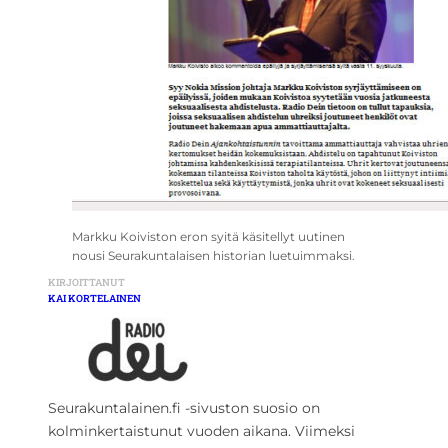
Markku Koiviston eron syitä käsitellyt uutinen
nousi Seurakuntalaisen historian luetuimmaksi.
KIRJOITTANUT
KAI KORTELAINEN
Seurakuntalainen.fi -sivuston suosio on
kolminkertaistunut vuoden aikana. Viimeksi