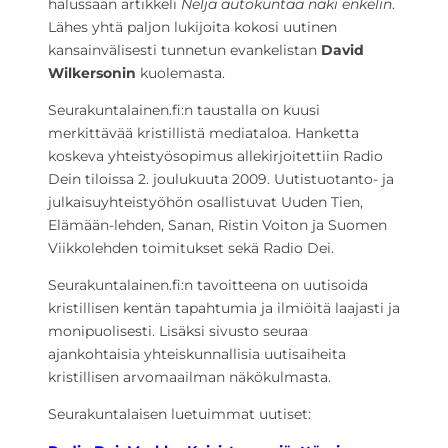
halussaan artikkeli
Neljä autokuntaa näki enkelin
.
Lähes yhtä paljon lukijoita kokosi uutinen
kansainvälisesti tunnetun evankelistan
David
Wilkersonin
kuolemasta.
Seurakuntalainen.fi:n taustalla on kuusi
merkittävää kristillistä mediataloa. Hanketta
koskeva yhteistyösopimus allekirjoitettiin Radio
Dein tiloissa 2. joulukuuta 2009. Uutistuotanto- ja
julkaisuyhteistyöhön osallistuvat Uuden Tien,
Elämään-lehden, Sanan, Ristin Voiton ja Suomen
Viikkolehden toimitukset sekä Radio Dei.
Seurakuntalainen.fi:n tavoitteena on uutisoida
kristillisen kentän tapahtumia ja ilmiöitä laajasti ja
monipuolisesti. Lisäksi sivusto seuraa
ajankohtaisia yhteiskunnallisia uutisaiheita
kristillisen arvomaailman näkökulmasta.
Seurakuntalaisen luetuimmat uutiset: