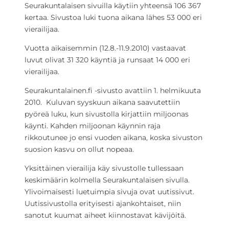
Seurakuntalaisen sivuilla käytiin yhteensä 106 367
kertaa. Sivustoa luki tuona aikana lähes 53 000 eri
vierailijaa.
Vuotta aikaisemmin (12.8.-11.9.2010) vastaavat
luvut olivat 31 320 käyntiä ja runsaat 14 000 eri
vierailijaa.
Seurakuntalainen.fi -sivusto avattiin 1. helmikuuta
2010. Kuluvan syyskuun aikana saavutettiin
pyöreä luku, kun sivustolla kirjattiin miljoonas
käynti. Kahden miljoonan käynnin raja
rikkoutunee jo ensi vuoden aikana, koska sivuston
suosion kasvu on ollut nopeaa.
Yksittäinen vierailija käy sivustolle tullessaan
keskimäärin kolmella Seurakuntalaisen sivulla.
Ylivoimaisesti luetuimpia sivuja ovat uutissivut.
Uutissivustolla erityisesti ajankohtaiset, niin
sanotut kuumat aiheet kiinnostavat kävijöitä.