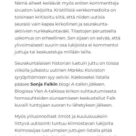
Nämä aiheet keräävät myös eniten kommentteja
sivuston lukijoilta. Kristillisiä verkkomedioita on
toisinaan kritisoitu siitä, että niiden uutisia
seuraisi vain kapea kirkollinen ja seurakunta-
aktiivien nurkkakuntaväki. Tilastojen perusteella
uskomus on erheellinen. Sen sijaan on selvää, että
ylivoimaisesti suurin osa lukijoista ei kommentoi
juttuja tai keskusteluja millään lailla.
Seurakuntalaisen historian luetuin juttu on toissa
viikolla julkaistu uutinen
Markku Koiviston
syrjäyttämisen syy selvisi.
Kakkoseksi listalla
pääsee
Sonja Falkin
blogi
A-talkin jälkeen
.
Blogissa Ylen A-talkissa kirkon suhtautumisesta
homosuhteiden siunaamiseen keskustellut Falk
kuvaili tuntojaan suoran tv-lähetyksen jälkeen.
Myös yliluonnolliset ilmiöt ja kuuluisuuksiin
liittyvä uutisointi tuntuu kiinnostavan lukijoita.
Kolmossijaa luetuimpien juttujen listalla pitää