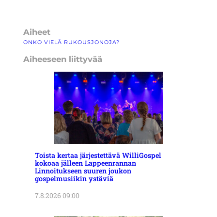
Aiheet
ONKO VIELÄ RUKOUSJONOJA?
Aiheeseen liittyvää
Toista kertaa järjestettävä WilliGospel
kokoaa jälleen Lappeenrannan
Linnoitukseen suuren joukon
gospelmusiikin ystäviä
7.8.2026 09:00