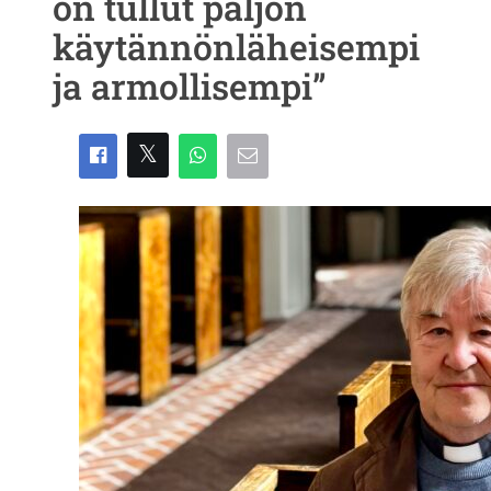
on tullut paljon
käytännönläheisempi
ja armollisempi”