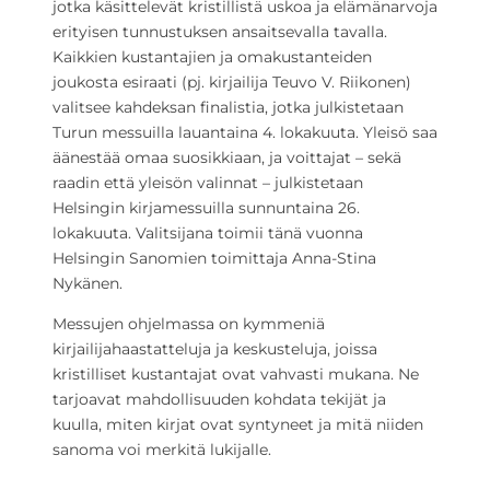
jotka käsittelevät kristillistä uskoa ja elämänarvoja
erityisen tunnustuksen ansaitsevalla tavalla.
Kaikkien kustantajien ja omakustanteiden
joukosta esiraati (pj. kirjailija Teuvo V. Riikonen)
valitsee kahdeksan finalistia, jotka julkistetaan
Turun messuilla lauantaina 4. lokakuuta. Yleisö saa
äänestää omaa suosikkiaan, ja voittajat – sekä
raadin että yleisön valinnat – julkistetaan
Helsingin kirjamessuilla sunnuntaina 26.
lokakuuta. Valitsijana toimii tänä vuonna
Helsingin Sanomien toimittaja Anna-Stina
Nykänen.
Messujen ohjelmassa on kymmeniä
kirjailijahaastatteluja ja keskusteluja, joissa
kristilliset kustantajat ovat vahvasti mukana. Ne
tarjoavat mahdollisuuden kohdata tekijät ja
kuulla, miten kirjat ovat syntyneet ja mitä niiden
sanoma voi merkitä lukijalle.