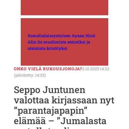
Somalialaissyntyisen Ayaan Hirsi
Alin tie muslimista ateistiksi ja
ateistista kristityksi
ONKO VIELÄ RUKOUSJONOJA?
3.10.2025 14:32
(päivitetty: 14:32)
Seppo Juntunen
valottaa kirjassaan nyt
”parantajapapin”
elämää – ”Jumalasta