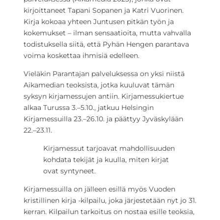
kirjoittaneet Tapani Sopanen ja Katri Vuorinen.
Kirja kokoaa yhteen Juntusen pitkän työn ja
kokemukset – ilman sensaatioita, mutta vahvalla
todistuksella siitä, että Pyhän Hengen parantava
voima koskettaa ihmisiä edelleen.
Vieläkin Parantajan palveluksessa on yksi niistä
Aikamedian teoksista, jotka kuuluvat tämän
syksyn kirjamessujen antiin. Kirjamessukiertue
alkaa Turussa 3.–5.10., jatkuu Helsingin
Kirjamessuilla 23.–26.10. ja päättyy Jyväskylään
22.–23.11.
Kirjamessut tarjoavat mahdollisuuden
kohdata tekijät ja kuulla, miten kirjat
ovat syntyneet.
Kirjamessuilla on jälleen esillä myös Vuoden
kristillinen kirja -kilpailu, joka järjestetään nyt jo 31.
kerran. Kilpailun tarkoitus on nostaa esille teoksia,