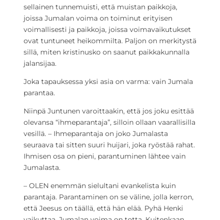
sellainen tunnemuisti, että muistan paikkoja,
joissa Jumalan voima on toiminut erityisen
voimallisesti ja paikkoja, joissa voimavaikutukset
ovat tuntuneet heikommilta. Paljon on merkitystä
sillä, miten kristinusko on saanut paikkakunnalla
jalansijaa.
Joka tapauksessa yksi asia on varma: vain Jumala
parantaa.
Niinpä Juntunen varoittaakin, että jos joku esittää
olevansa “ihmeparantaja”, silloin ollaan vaarallisilla
vesillä. – Ihmeparantaja on joko Jumalasta
seuraava tai sitten suuri huijari, joka ryöstää rahat.
Ihmisen osa on pieni, parantuminen lähtee vain
Jumalasta.
– OLEN enemmän sielultani evankelista kuin
parantaja. Parantaminen on se väline, jolla kerron,
että Jeesus on täällä, että hän elää. Pyhä Henki
vaikuttaa. Jumalan voima on totta. Kuitenkaan