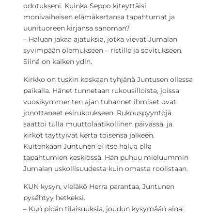
odotukseni. Kuinka Seppo kiteyttäisi
monivaiheisen elämäkertansa tapahtumat ja
uunituoreen kirjansa sanoman?
– Haluan jakaa ajatuksia, jotka vievät Jumalan
syvimpään olemukseen – ristille ja sovitukseen.
Siinä on kaiken ydin.
Kirkko on tuskin koskaan tyhjänä Juntusen ollessa
paikalla. Hänet tunnetaan rukousilloista, joissa
vuosikymmenten ajan tuhannet ihmiset ovat
jonottaneet esirukoukseen. Rukouspyyntöjä
saattoi tulla muuttolaatikollinen päivässä, ja
kirkot täyttyivät kerta toisensa jälkeen.
Kuitenkaan Juntunen ei itse halua olla
tapahtumien keskiössä. Hän puhuu mieluummin
Jumalan uskollisuudesta kuin omasta roolistaan.
KUN kysyn, vieläkö Herra parantaa, Juntunen
pysähtyy hetkeksi.
– Kun pidän tilaisuuksia, joudun kysymään aina: