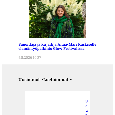
Sanoittaja ja kirjailija Anna-Mari Kaskiselle
elämäntyöpalkinto Glow Festivalissa
5.8.2026 10:27
Uusimmat
Luetuimmat
S
e
u
r