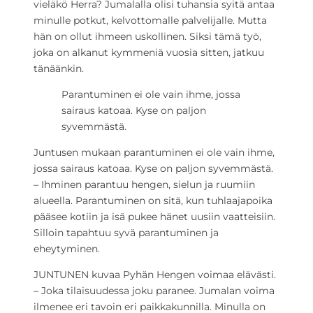
vieläkö Herra? Jumalalla olisi tuhansia syitä antaa
minulle potkut, kelvottomalle palvelijalle. Mutta
hän on ollut ihmeen uskollinen. Siksi tämä työ,
joka on alkanut kymmeniä vuosia sitten, jatkuu
tänäänkin.
Parantuminen ei ole vain ihme, jossa
sairaus katoaa. Kyse on paljon
syvemmästä.
Juntusen mukaan parantuminen ei ole vain ihme,
jossa sairaus katoaa. Kyse on paljon syvemmästä.
– Ihminen parantuu hengen, sielun ja ruumiin
alueella. Parantuminen on sitä, kun tuhlaajapoika
pääsee kotiin ja isä pukee hänet uusiin vaatteisiin.
Silloin tapahtuu syvä parantuminen ja
eheytyminen.
JUNTUNEN kuvaa Pyhän Hengen voimaa elävästi.
– Joka tilaisuudessa joku paranee. Jumalan voima
ilmenee eri tavoin eri paikkakunnilla. Minulla on