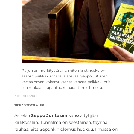
Paljon on merkitystä sillä, miten kristinusko on
saanut paikkakunnalla jalansijaa, Seppo Jutunen
vertaa oman kokemuksensa varassa paikkakuntia
sen mukaan, tapahtuuko parantumisihmeitä.
KIRJOITTANUT
ERIKA NIEMELÄ | RV
Astelen
Seppo Juntusen
kanssa tyhjään
kirkkosaliin. Tunnelma on seesteinen, täynnä
rauhaa. Sitä Seponkin olemus huokuu. Ilmassa on