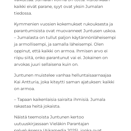
kaikki eivät parane, syyt ovat yksin Jumalan
tiedossa.
Kymmenien vuosien kokemukset rukouksesta ja
parantumisista ovat muovanneet Juntusen uskoa.
– Jumalasta on tullut paljon käytännönläheisempi
ja armollisempi, ja samalla läheisempi. Olen
oppinut, että kaikki on armoa. Ihmisen arvo ei
riipu siitä, onko parantunut vai ei. Jokainen on
arvokas juuri sellaisena kuin on.
Juntunen muistelee vanhaa helluntaisaarnaajaa
Kai Antturia, joka kiteytti saman ajatuksen: kaikki
on armoa.
– Tapaan kaikenlaisia sairaita ihmisiä. Jumala
rakastaa heitä jokaista.
Näistä teemoista Juntunen kertoo
uutuuskirjassaan Vieläkin Parantajan
palveluksessa (Aikamedia 2025), jonka ovat