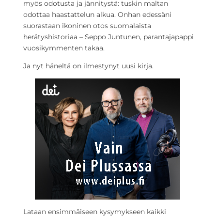
myös odotusta ja jännitystä: tuskin maltan
odottaa haastattelun alkua. Onhan edessäni
suorastaan ikoninen otos suomalaista
herätyshistoriaa – Seppo Juntunen, parantajapappi
vuosikymmenten takaa.
Ja nyt häneltä on ilmestynyt uusi kirja.
Lataan ensimmäiseen kysymykseen kaikki