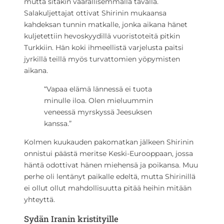
mutta sitäkin vaarallisemmalla tavalla.
Salakuljettajat ottivat Shirinin mukaansa
kahdeksan tunnin matkalle, jonka aikana hänet
kuljetettiin hevoskyydillä vuoristoteitä pitkin
Turkkiin. Hän koki ihmeellistä varjelusta paitsi
jyrkillä teillä myös turvattomien yöpymisten
aikana.
“Vapaa elämä lännessä ei tuota
minulle iloa. Olen mieluummin
veneessä myrskyssä Jeesuksen
kanssa.”
Kolmen kuukauden pakomatkan jälkeen Shirinin
onnistui päästä meritse Keski-Eurooppaan, jossa
häntä odottivat hänen miehensä ja poikansa. Muu
perhe oli lentänyt paikalle edeltä, mutta Shirinillä
ei ollut ollut mahdollisuutta pitää heihin mitään
yhteyttä.
Sydän Iranin kristityille