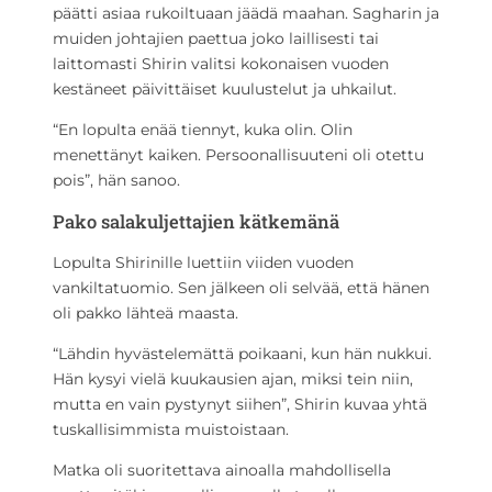
päätti asiaa rukoiltuaan jäädä maahan. Sagharin ja
muiden johtajien paettua joko laillisesti tai
laittomasti Shirin valitsi kokonaisen vuoden
kestäneet päivittäiset kuulustelut ja uhkailut.
“En lopulta enää tiennyt, kuka olin. Olin
menettänyt kaiken. Persoonallisuuteni oli otettu
pois”, hän sanoo.
Pako salakuljettajien kätkemänä
Lopulta Shirinille luettiin viiden vuoden
vankiltatuomio. Sen jälkeen oli selvää, että hänen
oli pakko lähteä maasta.
“Lähdin hyvästelemättä poikaani, kun hän nukkui.
Hän kysyi vielä kuukausien ajan, miksi tein niin,
mutta en vain pystynyt siihen”, Shirin kuvaa yhtä
tuskallisimmista muistoistaan.
Matka oli suoritettava ainoalla mahdollisella