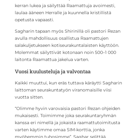
kerran lukea ja säilyttää Raamattuja avoimesti,
laulaa ääneen Herralle ja kuunnella kristillistä
opetusta vapaasti.
Sagharin tapaan myös Shirinillä oli pastori Rezan
avulla mahdollisuus osallistua Raamattujen
salakuljetukseen kotiseurakuntalaisten käyttöön.
Molemmat säilyttivät kotonaan noin 500–1 000
laitonta Raamattua jakelua varten.
Vuosi kuulusteluja ja valvontaa
Kaikki muuttui, kun eräs tuttava käräytti Sagharin
laittoman seurakuntatyön viranomaisille viisi
vuotta sitten.
“Olimme hyvin varovaisia pastori Rezan ohjeiden
mukaisesti. Toimimme joka seurakuntaryhmän
kanssa eri nimellä ja jokaista raamattutoimitusta
varten käytimme omaa SIM-korttia, jonka
myöhemmin tuhosimme”, Saghar selittää.