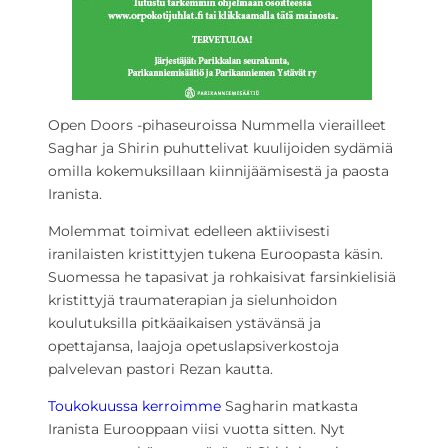
Open Doors -pihaseuroissa Nummella vierailleet
Saghar ja Shirin puhuttelivat kuulijoiden sydämiä
omilla kokemuksillaan kiinnijäämisestä ja paosta
Iranista.
Molemmat toimivat edelleen aktiivisesti
iranilaisten kristittyjen tukena Euroopasta käsin.
Suomessa he tapasivat ja rohkaisivat farsinkielisiä
kristittyjä traumaterapian ja sielunhoidon
koulutuksilla pitkäaikaisen ystävänsä ja
opettajansa, laajoja opetuslapsiverkostoja
palvelevan pastori Rezan kautta.
Toukokuussa kerroimme
Sagharin matkasta
Iranista Eurooppaan viisi vuotta sitten. Nyt