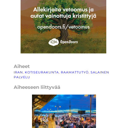
Aiheet
IRAN
, 
KOTISEURAKUNTA
, 
RAAMATTUTYÖ
, 
SALAINEN
PALVELU
Aiheeseen liittyvää