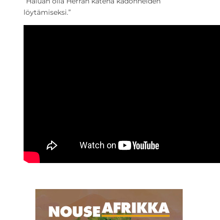
“Haluan olla Herran kätenä kadonneiden
löytämiseksi.”