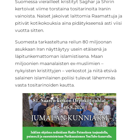
Suomessa vierailleet kristityt Saghar ja Shirin
kertoivat viime torstaina tositarinoita Iranin
vainoista. Naiset jakoivat laittomia Raamattuja ja
pitivät kotikokouksia aina pidätykseensä asti viisi
vuotta sitten.
Suomesta tarkasteltuna reilun 80 miljoonan
asukkaan Iran näyttäytyy usein etäisenä ja
läpitunkemattoman islamistisena. Maan
miljoonien maanalaisten ex-muslimien –
nykyisten kristittyjen – verkostot ja niitä etsivä
salainen islamilainen poliisi tulevat lähemmäs
vasta tositarinoiden kautta.