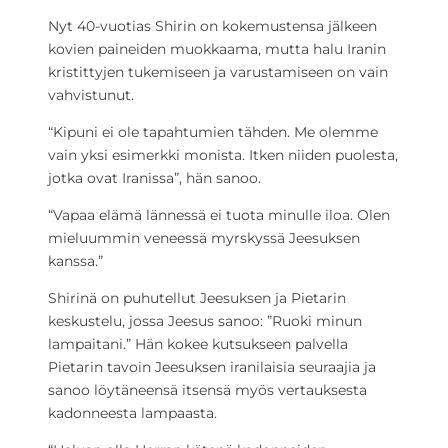
Nyt 40-vuotias Shirin on kokemustensa jälkeen
kovien paineiden muokkaama, mutta halu Iranin
kristittyjen tukemiseen ja varustamiseen on vain
vahvistunut.
“Kipuni ei ole tapahtumien tähden. Me olemme
vain yksi esimerkki monista. Itken niiden puolesta,
jotka ovat Iranissa”, hän sanoo.
“Vapaa elämä lännessä ei tuota minulle iloa. Olen
mieluummin veneessä myrskyssä Jeesuksen
kanssa.”
Shirinä on puhutellut Jeesuksen ja Pietarin
keskustelu, jossa Jeesus sanoo: ”Ruoki minun
lampaitani.” Hän kokee kutsukseen palvella
Pietarin tavoin Jeesuksen iranilaisia seuraajia ja
sanoo löytäneensä itsensä myös vertauksesta
kadonneesta lampaasta.