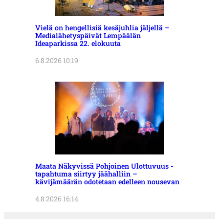
Vielä on hengellisiä kesäjuhlia jäljellä –
Medialähetyspäivät Lempäälän
Ideaparkissa 22. elokuuta
6.8.2026 10:19
Maata Näkyvissä Pohjoinen Ulottuvuus -
tapahtuma siirtyy jäähalliin –
kävijämäärän odotetaan edelleen nousevan
4.8.2026 16:14