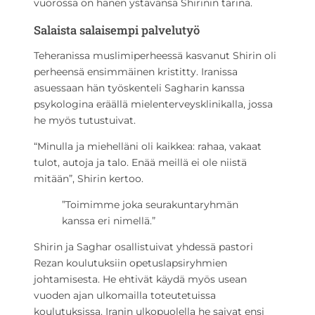
vuorossa on hänen ystävänsä Shirinin tarina.
Salaista salaisempi palvelutyö
Teheranissa muslimiperheessä kasvanut Shirin oli
perheensä ensimmäinen kristitty. Iranissa
asuessaan hän työskenteli Sagharin kanssa
psykologina eräällä mielenterveysklinikalla, jossa
he myös tutustuivat.
“Minulla ja miehelläni oli kaikkea: rahaa, vakaat
tulot, autoja ja talo. Enää meillä ei ole niistä
mitään”, Shirin kertoo.
”Toimimme joka seurakuntaryhmän
kanssa eri nimellä.”
Shirin ja Saghar osallistuivat yhdessä pastori
Rezan koulutuksiin opetuslapsiryhmien
johtamisesta. He ehtivät käydä myös usean
vuoden ajan ulkomailla toteutetuissa
koulutuksissa. Iranin ulkopuolella he saivat ensi