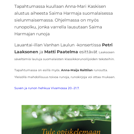
Tapahtumassa kuullaan Anna-Mari Kaskisen
alustus aiheesta Saima Harmaja suomalaisessa
sielunmaisemassa. Ohjelmassa on myös
runopolku, jonka varrella lausutaan Saima
Harmajan runoja
Lauantai-illan Vanhan Laulun -konsertissa
Petri
Laaksonen
ja
Matti Paatelma
esittävät
Laaksosen
säveltämiä lauluja suomalaisten klassikkorunoilijoiden teksteihin.
Tapahtumassa on esillä myös.
Anna-Maija Raittilan
runoutta.
Yleisöllä mahdollisuus toivoa runoja, runokirjoja voi ottaa mukaan.
Suven ja runon hehkua Vivamossa 20.-21.7.