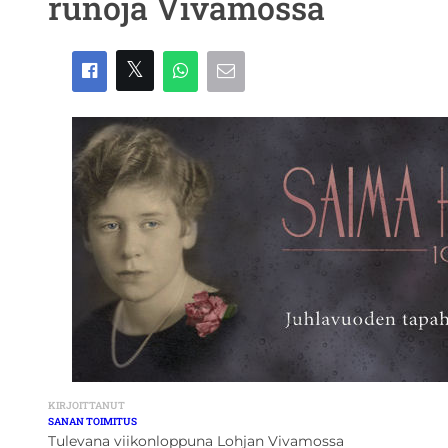
runoja Vivamossa
KIRJOITTANUT
SANAN TOIMITUS
Tulevana viikonloppuna Lohjan Vivamossa