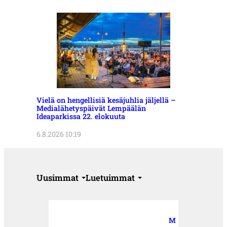
Vielä on hengellisiä kesäjuhlia jäljellä –
Medialähetyspäivät Lempäälän
Ideaparkissa 22. elokuuta
6.8.2026 10:19
Uusimmat
Luetuimmat
M