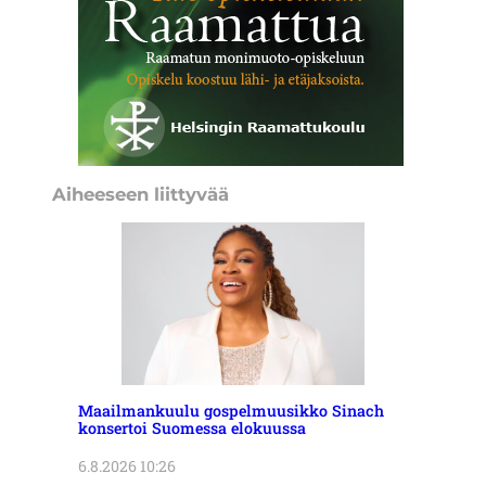
Aiheeseen liittyvää
Maailmankuulu gospelmuusikko Sinach
konsertoi Suomessa elokuussa
6.8.2026 10:26