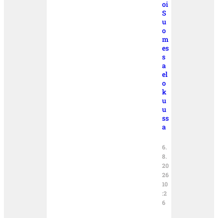
oi
S
u
o
m
es
s
a
el
o
k
u
u
ss
a
6.
8.
20
26
10
:2
6