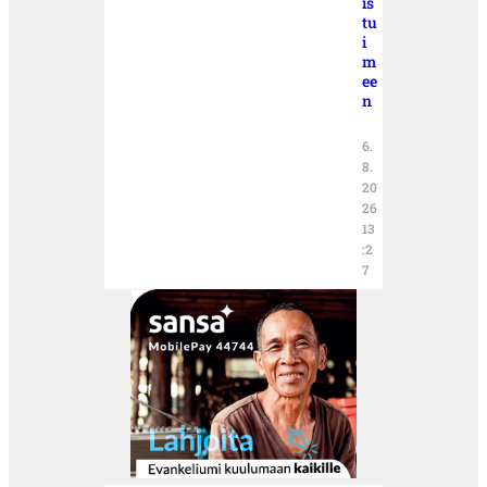
is
tu
i
m
ee
n
6.
8.
20
26
13
:2
7