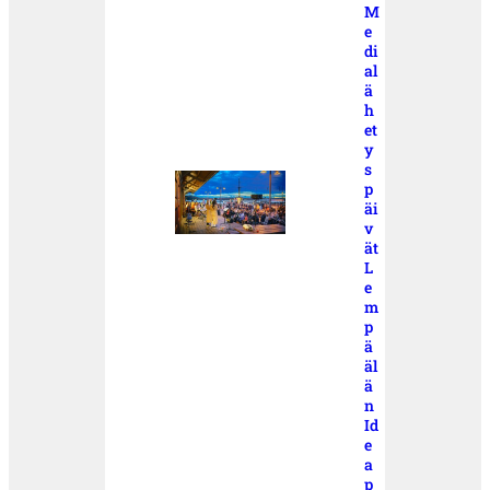
M
e
di
al
ä
h
et
y
s
p
äi
v
ät
L
e
m
p
ä
äl
ä
n
Id
e
a
p