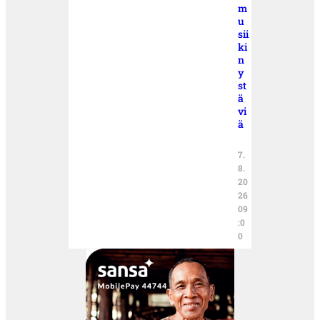
m
u
sii
ki
n
y
st
ä
vi
ä
7.
8.
20
26
09
:0
0