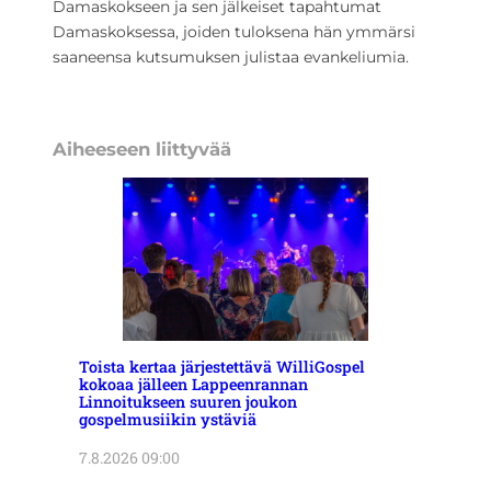
Damaskokseen ja sen jälkeiset tapahtumat
Damaskoksessa, joiden tuloksena hän ymmärsi
saaneensa kutsumuksen julistaa evankeliumia.
Aiheeseen liittyvää
Toista kertaa järjestettävä WilliGospel
kokoaa jälleen Lappeenrannan
Linnoitukseen suuren joukon
gospelmusiikin ystäviä
7.8.2026 09:00