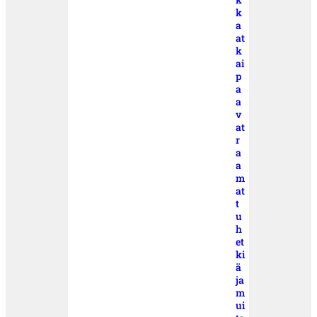
k
a
at
k
ai
p
a
a
v
at
r
a
a
m
at
t
u
h
et
ki
ä
ja
m
ui