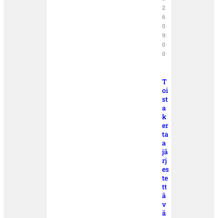
2
6
0
9:
0
0
T
oi
st
a
k
er
ta
a
jä
rj
es
te
tt
ä
v
ä