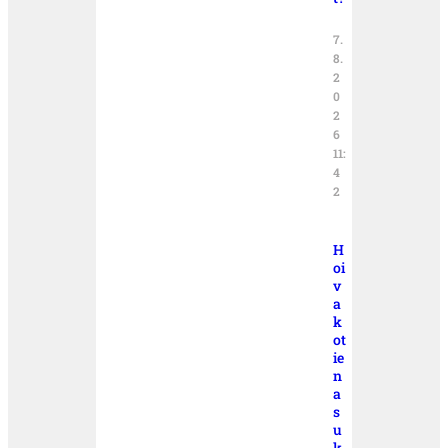
7.
8.
2
0
2
6
11:
4
2
H
oi
v
a
k
ot
ie
n
a
s
u
k