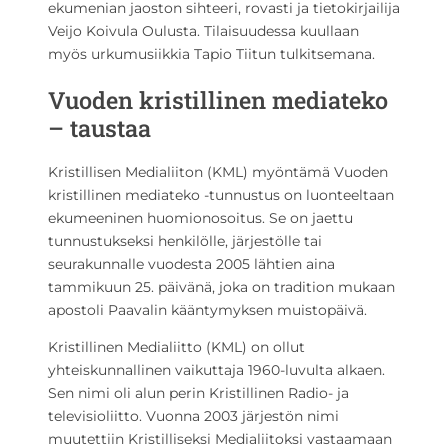
ekumenian jaoston sihteeri, rovasti ja tietokirjailija
Veijo Koivula Oulusta. Tilaisuudessa kuullaan
myös urkumusiikkia Tapio Tiitun tulkitsemana.
Vuoden kristillinen mediateko
– taustaa
Kristillisen Medialiiton (KML) myöntämä Vuoden
kristillinen mediateko -tunnustus on luonteeltaan
ekumeeninen huomionosoitus. Se on jaettu
tunnustukseksi henkilölle, järjestölle tai
seurakunnalle vuodesta 2005 lähtien aina
tammikuun 25. päivänä, joka on tradition mukaan
apostoli Paavalin kääntymyksen muistopäivä.
Kristillinen Medialiitto (KML) on ollut
yhteiskunnallinen vaikuttaja 1960-luvulta alkaen.
Sen nimi oli alun perin Kristillinen Radio- ja
televisioliitto. Vuonna 2003 järjestön nimi
muutettiin Kristilliseksi Medialiitoksi vastaamaan