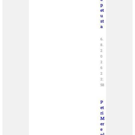
p
et
u
st
a
6.
8.
2
0
2
6
2
2:
58
P
et
ri
M
er
e
nl