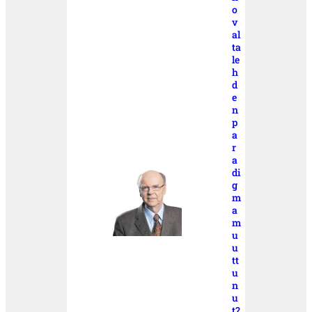
o
v
al
ta
le
h
d
e
n
p
a
r
a
di
g
m
a
m
u
u
tt
u
n
u
t?