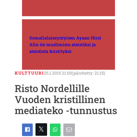
Somalialaissyntyisen Ayaan Hirsi
Alin tie muslimista ateistiksi ja
ateistista kristityksi
KULTTUURI
25.1.2015 21:00
(päivitetty: 21:15)
Risto Nordellille
Vuoden kristillinen
mediateko -tunnustus