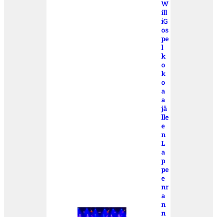
W
ill
iG
os
pe
l
k
o
k
o
a
a
jä
lle
e
n
L
a
p
pe
e
nr
a
n
n