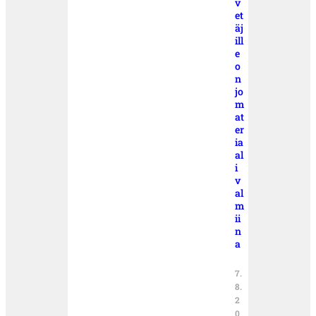
v
et
äj
ill
e
o
n
jo
m
at
er
ia
al
i
v
al
m
ii
n
a
7.
8.
2
0