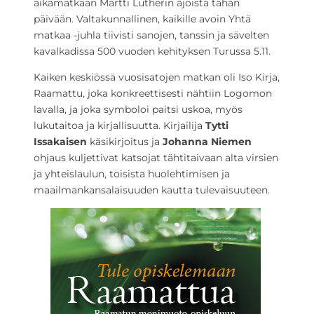
aikamatkaan Martti Lutherin ajoista tähän
päivään. Valtakunnallinen, kaikille avoin Yhtä
matkaa -juhla tiivisti sanojen, tanssin ja sävelten
kavalkadissa 500 vuoden kehityksen Turussa 5.11.
Kaiken keskiössä vuosisatojen matkan oli Iso Kirja,
Raamattu, joka konkreettisesti nähtiin Logomon
lavalla, ja joka symboloi paitsi uskoa, myös
lukutaitoa ja kirjallisuutta. Kirjailija
Tytti
Issakaisen
käsikirjoitus ja
Johanna Niemen
ohjaus kuljettivat katsojat tähtitaivaan alta virsien
ja yhteislaulun, toisista huolehtimisen ja
maailmankansalaisuuden kautta tulevaisuuteen.