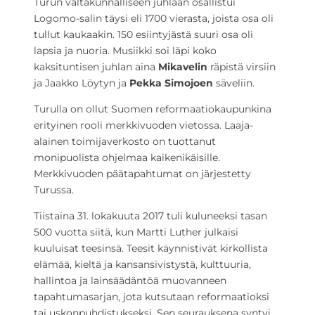
Turun valtakunnalliseen juhlaan osallistui
Logomo-salin täysi eli 1700 vierasta, joista osa oli
tullut kaukaakin. 150 esiintyjästä suuri osa oli
lapsia ja nuoria. Musiikki soi läpi koko
kaksituntisen juhlan aina
Mikavelin
räpistä virsiin
ja Jaakko Löytyn ja
Pekka Simojoen
säveliin.
Turulla on ollut Suomen reformaatiokaupunkina
erityinen rooli merkkivuoden vietossa. Laaja-
alainen toimijaverkosto on tuottanut
monipuolista ohjelmaa kaikenikäisille.
Merkkivuoden päätapahtumat on järjestetty
Turussa.
Tiistaina 31. lokakuuta 2017 tuli kuluneeksi tasan
500 vuotta siitä, kun Martti Luther julkaisi
kuuluisat teesinsä. Teesit käynnistivät kirkollista
elämää, kieltä ja kansansivistystä, kulttuuria,
hallintoa ja lainsäädäntöä muovanneen
tapahtumasarjan, jota kutsutaan reformaatioksi
tai uskonpuhdistukseksi. Sen seurauksena syntyi