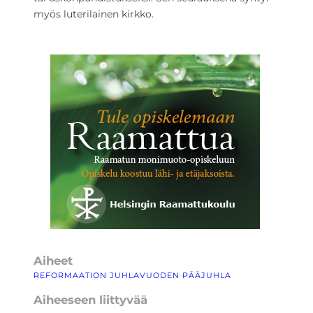
myös luterilainen kirkko.
Aiheet
REFORMAATION JUHLAVUODEN PÄÄJUHLA
Aiheeseen liittyvää