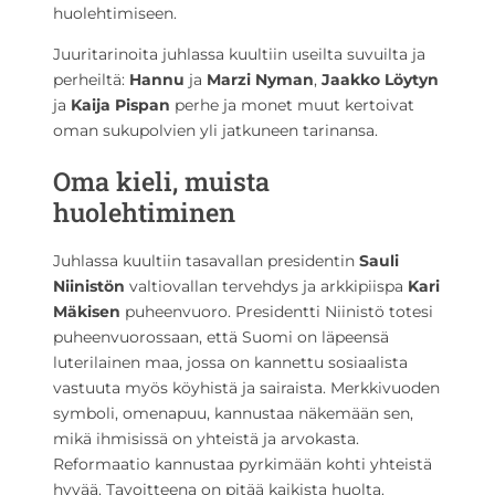
huolehtimiseen.
Juuritarinoita juhlassa kuultiin useilta suvuilta ja
perheiltä:
Hannu
ja
Marzi Nyman
,
Jaakko Löytyn
ja
Kaija Pispan
perhe ja monet muut kertoivat
oman sukupolvien yli jatkuneen tarinansa.
Oma kieli, muista
huolehtiminen
Juhlassa kuultiin tasavallan presidentin
Sauli
Niinistön
valtiovallan tervehdys ja arkkipiispa
Kari
Mäkisen
puheenvuoro. Presidentti Niinistö totesi
puheenvuorossaan, että Suomi on läpeensä
luterilainen maa, jossa on kannettu sosiaalista
vastuuta myös köyhistä ja sairaista. Merkkivuoden
symboli, omenapuu, kannustaa näkemään sen,
mikä ihmisissä on yhteistä ja arvokasta.
Reformaatio kannustaa pyrkimään kohti yhteistä
hyvää. Tavoitteena on pitää kaikista huolta.