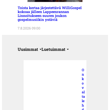
Toista kertaa järjestettävä WilliGospel
kokoaa jälleen Lappeenrannan
Linnoitukseen suuren joukon
gospelmusiikin ystäviä
7.8.2026 09:00
Uusimmat
Luetuimmat
O
n
k
o
v
al
ta
le
h
d