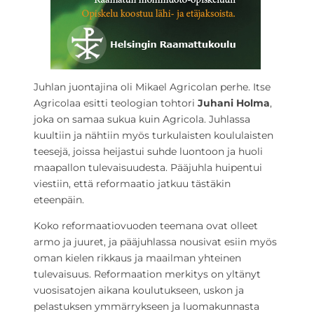
Juhlan juontajina oli Mikael Agricolan perhe. Itse
Agricolaa esitti teologian tohtori
Juhani Holma
,
joka on samaa sukua kuin Agricola. Juhlassa
kuultiin ja nähtiin myös turkulaisten koululaisten
teesejä, joissa heijastui suhde luontoon ja huoli
maapallon tulevaisuudesta. Pääjuhla huipentui
viestiin, että reformaatio jatkuu tästäkin
eteenpäin.
Koko reformaatiovuoden teemana ovat olleet
armo ja juuret, ja pääjuhlassa nousivat esiin myös
oman kielen rikkaus ja maailman yhteinen
tulevaisuus. Reformaation merkitys on yltänyt
vuosisatojen aikana koulutukseen, uskon ja
pelastuksen ymmärrykseen ja luomakunnasta