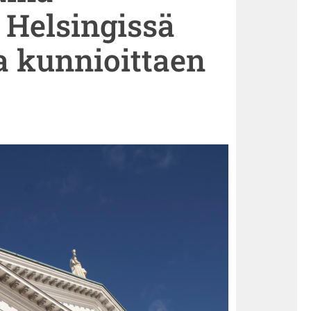
 Helsingissä
a kunnioittaen