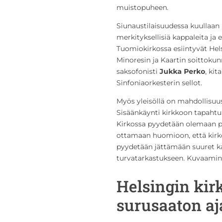
muistopuheen.
Siunaustilaisuudessa kuullaan 
merkityksellisiä kappaleita ja 
Tuomiokirkossa esiintyvät He
Minoresin ja Kaartin soittokunna
saksofonisti
Jukka Perko
, kita
Sinfoniaorkesterin sellot.
Myös yleisöllä on mahdollisuus
Sisäänkäynti kirkkoon tapahtuu
Kirkossa pyydetään olemaan pa
ottamaan huomioon, että kirkos
pyydetään jättämään suuret k
turvatarkastukseen. Kuvaaminen
Helsingin kir
surusaaton a