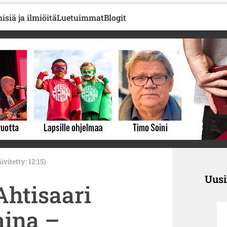
isiä ja ilmiöitä
Luetuimmat
Blogit
ivitetty: 12:15)
Uus
Ahtisaari
aina –