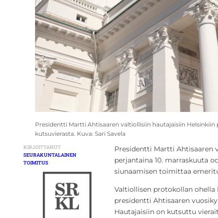
Presidentti Martti Ahtisaaren valtiollisiin hautajaisiin Helsinki
kutsuvierasta. Kuva: Sari Savela
KIRJOITTANUT
Presidentti Martti Ahtisaaren va
SEURAKUNTALAINEN
perjantaina 10. marraskuuta o
TOIMITUS
siunaamisen toimittaa emerit
Valtiollisen protokollan ohell
presidentti Ahtisaaren vuosik
Hautajaisiin on kutsuttu viera