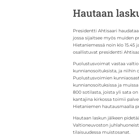
Hautaan lasku
Presidentti Ahtisaari haudata
jossa sijaitsee myös muiden pr
Hietaniemessä noin klo 15.45 j
osallistuvat presidentti Ahtisa
Puolustusvoimat vastaa valtioll
kunnianosoituksista, ja niihi
Puolustusvoimien kunniaosasto 
kunnianosoituksissa ja muissa
800 sotilasta, joista yli sata 
kantajina kirkossa toimii palv
Hietaniemen hautausmaalla pre
Hautaan laskun jälkeen pidetää
Valtioneuvoston juhlahuoneist
tilaisuudessa muistosanat.