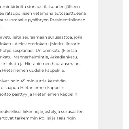
uomiokirkolta siunaustilaisuuden jälkeen
kee ratsupoliisien vetämänä autosaattueena
autausmaalle pysähtyen Presidentinlinnan
i.
ervetulleita seuraamaan surusaattoa, joka
inkatu, Aleksanterinkatu (Meritullintorin
 Pohjoisesplanadi, Unioninkatu (kiertää
rinkatu, Mannerheimintie, Arkadiankatu,
elininkatu ja Hietaniemen hautausmaan
a Hietaniemen uudelle kappelille.
soivat noin 45 minuuttia kestävän
tto saapuu Hietaniemen kappelin
soitto päättyy ja Hietaniemen kappelin
euksellisia liikennejärjestelyjä surusaaton
kertovat tarkemmin Poliisi ja Helsingin