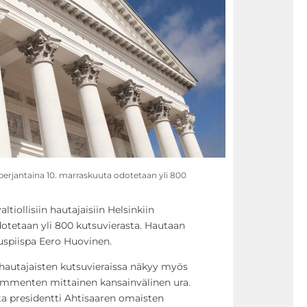
in perjantaina 10. marraskuuta odotetaan yli 800
ltiollisiin hautajaisiin Helsinkiin
dotetaan yli 800 kutsuvierasta. Hautaan
uspiispa Eero Huovinen.
a hautajaisten kutsuvieraissa näkyy myös
ymmenten mittainen kansainvälinen ura.
ita presidentti Ahtisaaren omaisten