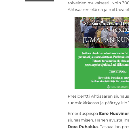
toiveiden mukaisesti. Noin 30
Ahtisaaren elämä ja mittava 
Presidentti Ahtisaaren siunaust
tuomiokirkossa ja päättyy klo 
Emerituspiispa
Eero Huovine
siunaamisen. Hänen avustajina
Dora Puhakka
. Tasavallan pr