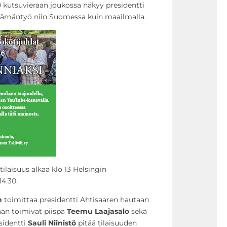
0 kutsuvieraan joukossa näkyy presidentti
elämäntyö niin Suomessa kuin maailmalla.
ilaisuus alkaa klo 13 Helsingin
14.30.
n
toimittaa presidentti Ahtisaaren hautaan
an toimivat piispa
Teemu Laajasalo
sekä
esidentti
Sauli Niinistö
pitää tilaisuuden