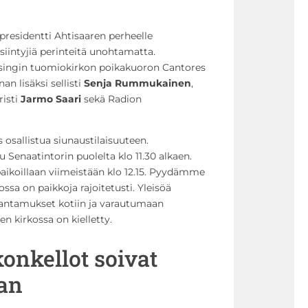
presidentti Ahtisaaren perheelle
esiintyjiä perinteitä unohtamatta.
lsingin tuomiokirkon poikakuoron Cantores
n lisäksi sellisti
Senja Rummukainen
,
risti
Jarmo Saari
sekä Radion
 osallistua siunaustilaisuuteen.
 Senaatintorin puolelta klo 11.30 alkaen.
ikoillaan viimeistään klo 12.15. Pyydämme
sa on paikkoja rajoitetusti. Yleisöä
antamukset kotiin ja varautumaan
 kirkossa on kielletty.
konkellot soivat
jan