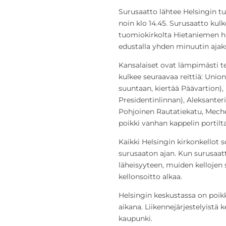
Surusaatto lähtee Helsingin t
noin klo 14.45. Surusaatto kul
tuomiokirkolta Hietaniemen h
edustalla yhden minuutin ajaks
Kansalaiset ovat lämpimästi t
kulkee seuraavaa reittiä: Union
suuntaan, kiertää Päävartion),
Presidentinlinnan), Aleksante
Pohjoinen Rautatiekatu, Mech
poikki vanhan kappelin portilt
Kaikki Helsingin kirkonkellot 
surusaaton ajan. Kun surusaa
läheisyyteen, muiden kellojen 
kellonsoitto alkaa.
Helsingin keskustassa on poikk
aikana. Liikennejärjestelyistä 
kaupunki.