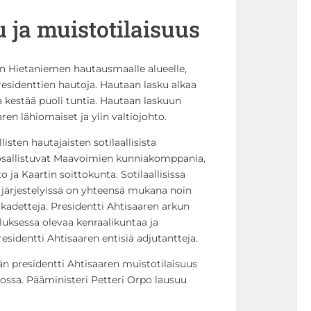
 ja muistotilaisuus
an Hietaniemen hautausmaalle alueelle,
esidenttien hautoja. Hautaan lasku alkaa
a kestää puoli tuntia. Hautaan laskuun
aren lähiomaiset ja ylin valtiojohto.
isten hautajaisten sotilaallisista
n osallistuvat Maavoimien kunniakomppania,
ja Kaartin soittokunta. Sotilaallisissa
 järjestelyissä on yhteensä mukana noin
on kadetteja. Presidentti Ahtisaaren arkun
eluksessa olevaa kenraalikuntaa ja
sidentti Ahtisaaren entisiä adjutantteja.
n presidentti Ahtisaaren muistotilaisuus
ossa. Pääministeri Petteri Orpo lausuu