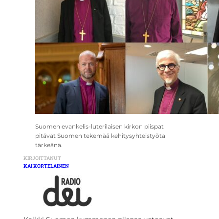
Suomen evankelis-luterilaisen kirkon piispat
pitävät Suomen tekemää kehitysyhteistyötä
tärkeänä.
KIRJOITTANUT
KAI KORTELAINEN