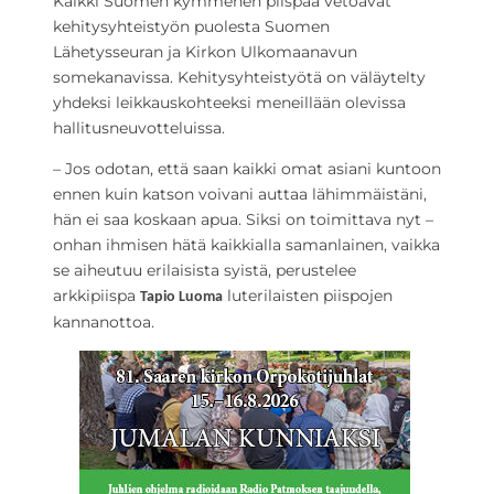
Kaikki Suomen kymmenen piispaa vetoavat
kehitysyhteistyön puolesta Suomen
Lähetysseuran ja Kirkon Ulkomaanavun
somekanavissa. Kehitysyhteistyötä on väläytelty
yhdeksi leikkauskohteeksi meneillään olevissa
hallitusneuvotteluissa.
– Jos odotan, että saan kaikki omat asiani kuntoon
ennen kuin katson voivani auttaa lähimmäistäni,
hän ei saa koskaan apua. Siksi on toimittava nyt –
onhan ihmisen hätä kaikkialla samanlainen, vaikka
se aiheutuu erilaisista syistä, perustelee
arkkipiispa
luterilaisten piispojen
Tapio Luoma
kannanottoa.