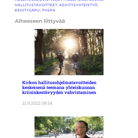
HALLITUSTAVOITTEET
, 
KEHITYSYHTEISTYÖ;
KEHITYSAPU; PIISPA
Aiheeseen liittyvää
Kirkon hallitusohjelmatavoitteiden
keskeisenä teemana yhteiskunnan
kriisinkestävyyden vahvistaminen
21.9.2022 09:34