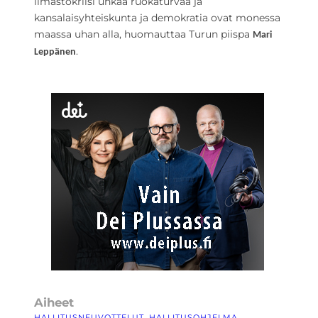
ilmastokriisi uhkaa ruokaturvaa ja
kansalaisyhteiskunta ja demokratia ovat monessa
maassa uhan alla, huomauttaa Turun piispa
Mari
.
Leppänen
Aiheet
HALLITUSNEUVOTTELUT
, 
HALLITUSOHJELMA
, 