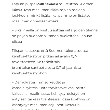
Lapuan piispa
muistuttaa Suomen
Matti Salomäki
lukeutuvan maailman rikkaimpien maiden
joukkoon, minkä lisäksi kansamme on listattu
maailman onnellisemmaksi
– Siksi meillä on vastuu auttaa niitä, joiden tilanne
on paljon huonompi, sanoo puolestaan Lapuan
piispa
Piispat katsovat, että Suomen tulee sitoutua
kehitysyhteistyön pitkän aikavälin 0,7-
tavoitteeseen. Se tarkoittaisi
brunttokansantuotulosta 0,7 ohjaamista
kehitysyhteistyöhön.
– Demokratia, ihmisoikeudet ja
kansalaisyhteiskunta tarvitsevat vaalimista
kaikkialla maailmassa. Kehitysyhteistyö on
erityisen tärkeää tilanteessa, jossa köyhyys on
kääntynyt maailmanlaajuisesti kasvuun,