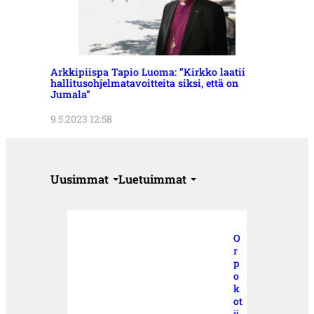
Arkkipiispa Tapio Luoma: ”Kirkko laatii
hallitusohjelmatavoitteita siksi, että on
Jumala”
9.5.2023 12:58
Uusimmat
Luetuimmat
O
r
p
o
k
ot
ij