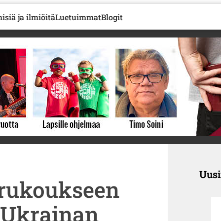
isiä ja ilmiöitä
Luetuimmat
Blogit
Uus
 rukoukseen
 Ukrainan