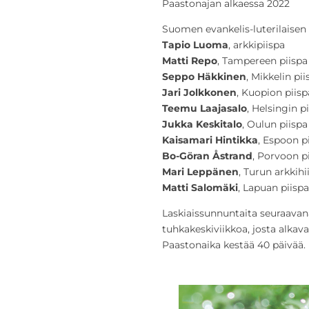
Paastonajan alkaessa 2022
Suomen evankelis-luterilaisen
Tapio Luoma
, arkkipiispa
Matti Repo
, Tampereen piisp
Seppo Häkkinen
, Mikkelin pi
Jari Jolkkonen
, Kuopion piis
Teemu Laajasalo
, Helsingin 
Jukka Keskitalo
, Oulun piisp
Kaisamari Hintikka
, Espoon 
Bo-Göran Åstrand
, Porvoon 
Mari Leppänen
, Turun arkki
Matti Salomäki
, Lapuan piispa
Laskiaissunnuntaita seuraavan
tuhkakeskiviikkoa, josta alkav
Paastonaika kestää 40 päivää.