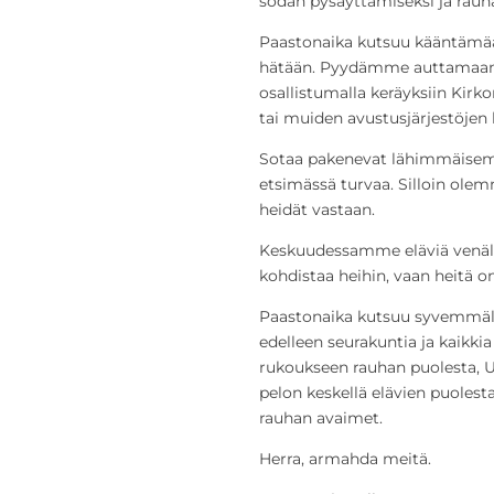
sodan pysäyttämiseksi ja rauh
Paastonaika kutsuu kääntämä
hätään. Pyydämme auttamaan s
osallistumalla keräyksiin Ki
tai muiden avustusjärjestöjen 
Sotaa pakenevat lähimmäise
etsimässä turvaa. Silloin ole
heidät vastaan.
Keskuudessamme eläviä venäläis
kohdistaa heihin, vaan heitä 
Paastonaika kutsuu syvemmäl
edelleen seurakuntia ja kaikkia
rukoukseen rauhan puolesta, Uk
pelon keskellä elävien puolesta
rauhan avaimet.
Herra, armahda meitä.