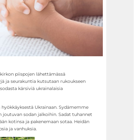
 kirkon piispojen lähettämässä
jä ja seurakuntia kutsutaan rukoukseen
odasta kärsiviä ukrainalaisia
n hyökkäyksestä Ukrainaan. Sydämemme
joutuvan sodan jalkoihin. Sadat tuhannet
ään kotinsa ja pakenemaan sotaa. Heidän
psia ja vanhuksia.