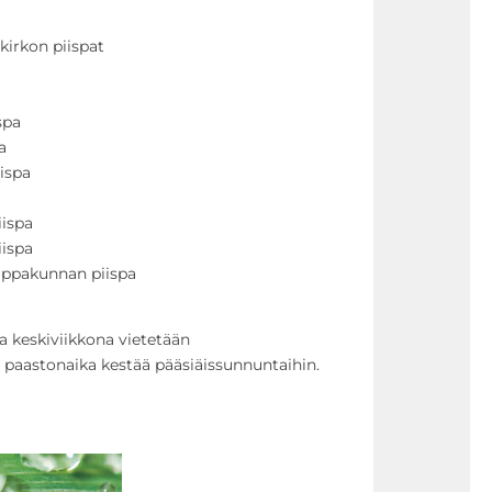
 kirkon piispat
a
ispa
pa
piispa
a
piispa
piispa
hiippakunnan piispa
a keskiviikkona vietetään
a paastonaika kestää pääsiäissunnuntaihin.