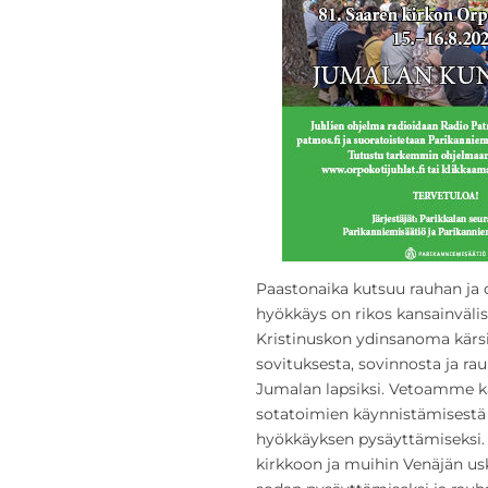
Paastonaika kutsuu rauhan ja
hyökkäys on rikos kansainvälis
Kristinuskon ydinsanoma kärs
sovituksesta, sovinnosta ja rau
Jumalan lapsiksi. Vetoamme ka
sotatoimien käynnistämisestä 
hyökkäyksen pysäyttämiseksi
kirkkoon ja muihin Venäjän usk