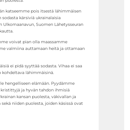
an puolesta.
än katseemme pois itsestä lähimmäisen
odasta kärsiviä ukrainalaisia
rkon Ulkomaanavun, Suomen Lähetysseuran
kautta.
mme voivat pian olla maassamme
mme valmiina auttamaan heitä ja ottamaan
iä ei pidä syyttää sodasta. Vihaa ei saa
on kohdeltava lähimmäisinä.
le hengelliseen elämään. Pyydämme
 kristittyjä ja hyvän tahdon ihmisiä
rainan kansan puolesta, väkivallan ja
 sekä niiden puolesta, joiden käsissä ovat