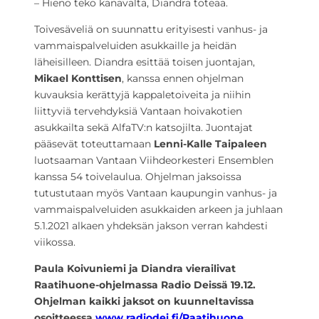
– Hieno teko kanavalta, Diandra toteaa.
Toivesäveliä on suunnattu erityisesti vanhus- ja
vammaispalveluiden asukkaille ja heidän
läheisilleen. Diandra esittää toisen juontajan,
Mikael Konttisen
, kanssa ennen ohjelman
kuvauksia kerättyjä kappaletoiveita ja niihin
liittyviä tervehdyksiä Vantaan hoivakotien
asukkailta sekä AlfaTV:n katsojilta. Juontajat
pääsevät toteuttamaan
Lenni-Kalle Taipaleen
luotsaaman Vantaan Viihdeorkesteri Ensemblen
kanssa 54 toivelaulua. Ohjelman jaksoissa
tutustutaan myös Vantaan kaupungin vanhus- ja
vammaispalveluiden asukkaiden arkeen ja juhlaan
5.1.2021 alkaen yhdeksän jakson verran kahdesti
viikossa.
Paula Koivuniemi ja Diandra vierailivat
Raatihuone-ohjelmassa Radio Deissä 19.12.
Ohjelman kaikki jaksot on kuunneltavissa
osoitteessa
www.radiodei.fi/Raatihuone
.