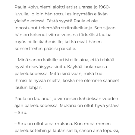
Paula Koivuniemi aloitti artistiuransa jo 1960-
luvulla, jolloin hän tottui esiintymään elävän
yleisön edessä. Tästä syystä Paula ei ole
innostunut tekemään striimikeikkoja. Sen sijaan
hän on kokenut viime vuosina tärkeäksi laulaa
myös niille ikäihmisille, ketkä eivät hänen
konsertteihin pääsisi paikalle.
– Minä sanon kaikille artisteille aina, että tehkää
hyväntekeväisyysasioita. Käykää laulamassa
palvelukodeissa. Mitä ikinä vaan, mikä tuo
ihmisille hyvää mieltä, koska me olemme saaneet
laulun lahjan.
Paula on laulanut jo viimeisen kahdeksan vuoden
ajan palvelukodeissa. Mukana on ollut hyvä ystävä
– Siru.
– Siru on ollut aina mukana. Kun minä menen
palvelukoteihin ja laulan siellä, sanon aina lopuksi,