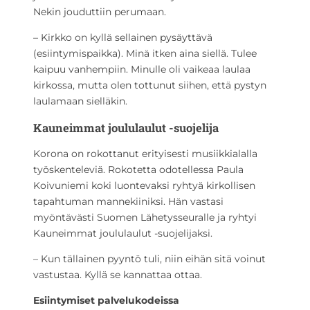
Nekin jouduttiin perumaan.
– Kirkko on kyllä sellainen pysäyttävä
(esiintymispaikka). Minä itken aina siellä. Tulee
kaipuu vanhempiin. Minulle oli vaikeaa laulaa
kirkossa, mutta olen tottunut siihen, että pystyn
laulamaan sielläkin.
Kauneimmat joululaulut -suojelija
Korona on rokottanut erityisesti musiikkialalla
työskenteleviä. Rokotetta odotellessa Paula
Koivuniemi koki luontevaksi ryhtyä kirkollisen
tapahtuman mannekiiniksi. Hän vastasi
myöntävästi Suomen Lähetysseuralle ja ryhtyi
Kauneimmat joululaulut -suojelijaksi.
– Kun tällainen pyyntö tuli, niin eihän sitä voinut
vastustaa. Kyllä se kannattaa ottaa.
Esiintymiset palvelukodeissa