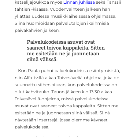
katselijajoukkoa myös
Linnan juhlissa
sekä Tanssii
tähtien -kisassa. Vuodenvaihteen jälkeen hän
yllättää uudessa musiikkiaiheisessa ohjelmassa.
Siinä huomioidaan palvelutalojen ikäihmisiä
päiväkahvien jälkeen.
Palvelukodeissa asuvat ovat
saaneet toivoa kappaleita. Sitten
me esitetään ne ja juonnetaan
siinä välissä.
– Kun Paula puhui palvelukodeissa esiintymisistä,
niin Alfa-tv:llä alkaa Toivesäveliä-ohjelma, joka on
suunnattu siihen aikaan, kun palvelukodeissa on
ollut kahvitauko. Tauon jälkeen klo 13.30 alkaa
Toivesäveliä-ohjelma, missä palvelukodeissa
asuvat ovat saaneet toivoa kappaleita. Sitten me
esitetään ne ja juonnetaan siinä välissä. Siinä
näytetään inserttejä, jossa olemme käyneet
palvelukodeissa.