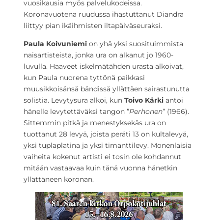
vuosikausia myös palvelukodeissa.
Koronavuotena ruudussa ihastuttanut Diandra
liittyy pian ikäihmisten iltapäiväseuraksi.
Paula Koivuniemi
on yhä yksi suosituimmista
naisartisteista, jonka ura on alkanut jo 1960-
luvulla. Haaveet iskelmätähden urasta alkoivat,
kun Paula nuorena tyttönä paikkasi
muusikkoisänsä bändissä yllättäen sairastunutta
solistia. Levytysura alkoi, kun
Toivo Kärki
antoi
hänelle levytettäväksi tangon ”
Perhonen
” (1966).
Sittemmin pitkä ja menestyksekäs ura on
tuottanut 28 levyä, joista peräti 13 on kultalevyä,
yksi tuplaplatina ja yksi timanttilevy. Monenlaisia
vaiheita kokenut artisti ei tosin ole kohdannut
mitään vastaavaa kuin tänä vuonna hänetkin
yllättäneen koronan.