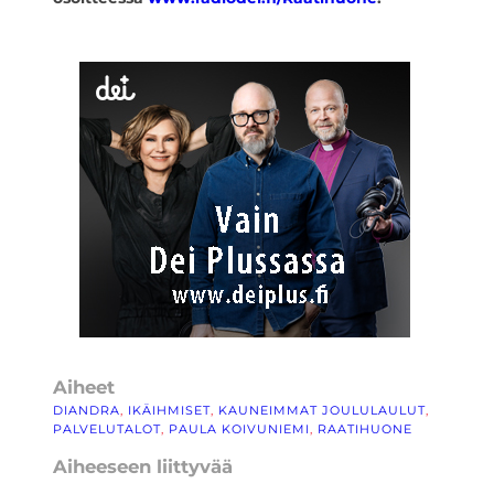
Aiheet
DIANDRA
, 
IKÄIHMISET
, 
KAUNEIMMAT JOULULAULUT
, 
PALVELUTALOT
, 
PAULA KOIVUNIEMI
, 
RAATIHUONE
Aiheeseen liittyvää