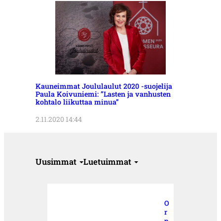
Kauneimmat Joululaulut 2020 -suojelija
Paula Koivuniemi: ”Lasten ja vanhusten
kohtalo liikuttaa minua”
2.11.2020 14:44
Uusimmat
Luetuimmat
O
r
p