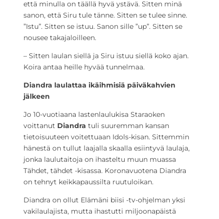
että minulla on täällä hyvä ystävä. Sitten minä
sanon, että Siru tule tänne. Sitten se tulee sinne.
”Istu”. Sitten se istuu. Sanon sille ”up”. Sitten se
nousee takajaloilleen.
– Sitten laulan siellä ja Siru istuu siellä koko ajan.
Koira antaa heille hyvää tunnelmaa.
Diandra laulattaa ikäihmisiä päiväkahvien
jälkeen
Jo 10-vuotiaana lastenlaulukisa Staraoken
voittanut
Diandra
tuli suuremman kansan
tietoisuuteen voitettuaan Idols-kisan. Sittemmin
hänestä on tullut laajalla skaalla esiintyvä laulaja,
jonka laulutaitoja on ihasteltu muun muassa
Tähdet, tähdet -kisassa. Koronavuotena Diandra
on tehnyt keikkapaussilta ruutuloikan.
Diandra on ollut Elämäni biisi -tv-ohjelman yksi
vakilaulajista, mutta ihastutti miljoonapäistä