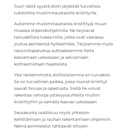
Juuri tästä syystä aloin järjestää turvallisia
tukikohtia muslimitaustaisille kristityille.
Autamme muslimitaustaisia kristittyjä muun
muassa stipendiohjelmilla. Ne tarjoavat
taloudellista tukea niille, jotka ovat vaarassa
joutua perheensä hylkäämiksi. Tarjoamme myös
neuvontapalvelua auttaaksemme heitä
kasvamaan uskossaan ja selviämään
kohtaamistaan haasteista.
Yksi tärkeimmistä aloitteistamme on turvakoti.
Se on turvallinen paikka, jossa nuoret kristityt
saavat hoivaa ja opastusta. Siellä he voivat
rakentaa vahvoja ystävyyssuhteita muihin
kristittyihin ja samalla kasvaa uskossaan.
Seurakunta osallistuu myös yhteisön
kehittämisen ja rauhan rakentamisen ohjelmiin.
Nämä ponnistelut tähtäävät siltojen