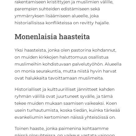
rakentamiseen kristittyjen ja muslimien välille,
parempien suhteiden edistämiseen sekä
ymmärryksen lisäämiseen alueelle, joka
historiallisissa konflikteissa on revitty hajalle.
Monenlaisia haasteita
Yksi haasteista, jonka olen pastorina kohdannut,
on muiden kirkkojen haluttomuus osallistua
muslimeihin kohdistuvaan palvelutyöhön. Alueella
on monia seurakuntia, mutta niistä hyvin harvat
ovat halukkaita tavoittamaan muslimeita.
Historialliset ja kulttuurilliset jännitteet kahden
ryhmän välillä ovat juurtuneet syvälle, ja tämä
tekee muiden mukaan saamisen vaikeaksi. Koen
usein turhautumista, koska tiedän, kuinka tärkeää
evankeliumin kertominen näissä yhteisöissä on.
Toinen haaste, jonka paimenina kohtaamme
näissä olosuhteissa, on vaikeus vastata vainoon.