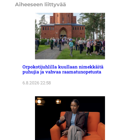
Aiheeseen liittyvää
Orpokotijuhlilla kuullaan nimekkäitä
puhujia ja vahvaa raamatunopetusta
6.8.2026 22:58