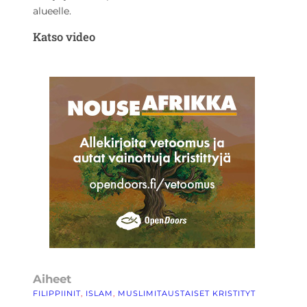
alueelle.
Katso video
Aiheet
FILIPPIINIT
, 
ISLAM
, 
MUSLIMITAUSTAISET KRISTITYT