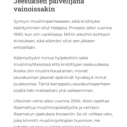
Jeesuksen palvelijana
vainoissakin
Synnyin muslimiperheeseen, eikä kristityksi
kääntyminen ollut helppoa. Prosessi alkoi vuonna
1990, kun olin vankilassa. Niihin aikoihin kohtasin
Kristuksen, eikä elämäni ollut sen jälkeen
entisellään.
Käännyttyäni minua hyljeksittiin sekä
muslimiyhteisössä että kristittyjen keskuudessa.
Koska olin muslimitaustainen, monet
seurakunnan jäsenet epäröivät hyväksyä minut
joukkoonsa. Tämä kamppailu seurakuntaperheen
sisällä teki matkastani yhä vaikeamman.
Ulkoinen vaino alkoi vuonna 2004. Aloin opettaa
Raamattua muslimiopiskelijoille ja vertasin
Raamatun opetuksia Koraaniin. Se oli rohkea veto,
joka kiinnitti muslimijohtajien huomion. He