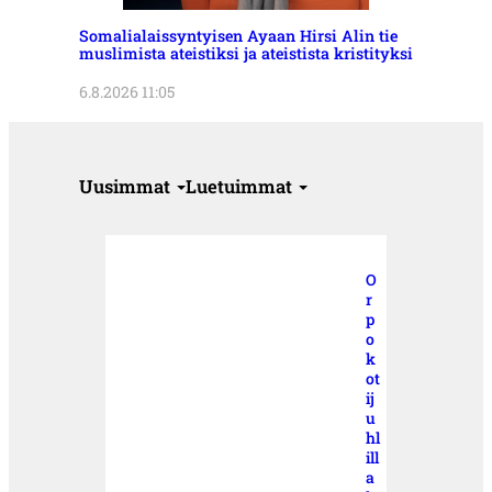
Somalialaissyntyisen Ayaan Hirsi Alin tie
muslimista ateistiksi ja ateistista kristityksi
6.8.2026 11:05
Uusimmat
Luetuimmat
O
r
p
o
k
ot
ij
u
hl
ill
a