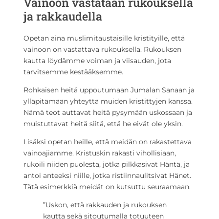
Vainoon vastataan rukouksella
ja rakkaudella
Opetan aina muslimitaustaisille kristityille, että
vainoon on vastattava rukouksella. Rukouksen
kautta löydämme voiman ja viisauden, jota
tarvitsemme kestääksemme.
Rohkaisen heitä uppoutumaan Jumalan Sanaan ja
ylläpitämään yhteyttä muiden kristittyjen kanssa.
Nämä teot auttavat heitä pysymään uskossaan ja
muistuttavat heitä siitä, että he eivät ole yksin.
Lisäksi opetan heille, että meidän on rakastettava
vainoajiamme. Kristuskin rakasti vihollisiaan,
rukoili niiden puolesta, jotka pilkkasivat Häntä, ja
antoi anteeksi niille, jotka ristiinnaulitsivat Hänet.
Tätä esimerkkiä meidät on kutsuttu seuraamaan.
”Uskon, että rakkauden ja rukouksen
kautta sekä sitoutumalla totuuteen