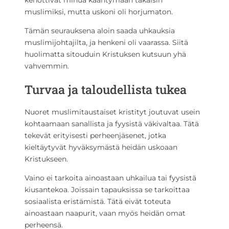
kehottivat minua kääntymään takaisin
muslimiksi, mutta uskoni oli horjumaton.
Tämän seurauksena aloin saada uhkauksia
muslimijohtajilta, ja henkeni oli vaarassa. Siitä
huolimatta sitouduin Kristuksen kutsuun yhä
vahvemmin.
Turvaa ja taloudellista tukea
Nuoret muslimitaustaiset kristityt joutuvat usein
kohtaamaan sanallista ja fyysistä väkivaltaa. Tätä
tekevät erityisesti perheenjäsenet, jotka
kieltäytyvät hyväksymästä heidän uskoaan
Kristukseen.
Vaino ei tarkoita ainoastaan uhkailua tai fyysistä
kiusantekoa. Joissain tapauksissa se tarkoittaa
sosiaalista eristämistä. Tätä eivät toteuta
ainoastaan naapurit, vaan myös heidän omat
perheensä.