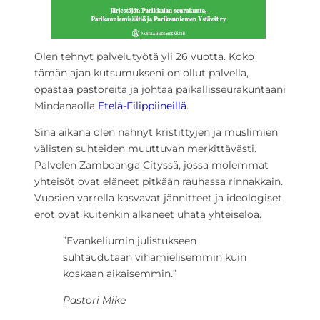
Olen tehnyt palvelutyötä yli 26 vuotta. Koko
tämän ajan kutsumukseni on ollut palvella,
opastaa pastoreita ja johtaa paikallisseurakuntaani
Mindanaolla
Etelä-Filippiineillä
.
Sinä aikana olen nähnyt kristittyjen ja muslimien
välisten suhteiden muuttuvan merkittävästi.
Palvelen Zamboanga Cityssä, jossa molemmat
yhteisöt ovat eläneet pitkään rauhassa rinnakkain.
Vuosien varrella kasvavat jännitteet ja ideologiset
erot ovat kuitenkin alkaneet uhata yhteiseloa.
”Evankeliumin julistukseen
suhtaudutaan vihamielisemmin kuin
koskaan aikaisemmin.”
Pastori Mike