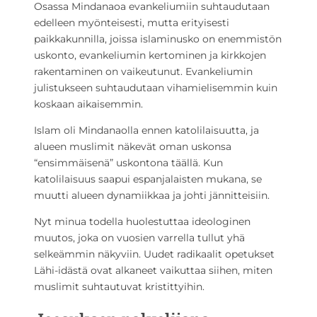
Osassa Mindanaoa evankeliumiin suhtaudutaan
edelleen myönteisesti, mutta erityisesti
paikkakunnilla, joissa islaminusko on enemmistön
uskonto, evankeliumin kertominen ja kirkkojen
rakentaminen on vaikeutunut. Evankeliumin
julistukseen suhtaudutaan vihamielisemmin kuin
koskaan aikaisemmin.
Islam oli Mindanaolla ennen katolilaisuutta, ja
alueen muslimit näkevät oman uskonsa
“ensimmäisenä” uskontona täällä. Kun
katolilaisuus saapui espanjalaisten mukana, se
muutti alueen dynamiikkaa ja johti jännitteisiin.
Nyt minua todella huolestuttaa ideologinen
muutos, joka on vuosien varrella tullut yhä
selkeämmin näkyviin. Uudet radikaalit opetukset
Lähi-idästä ovat alkaneet vaikuttaa siihen, miten
muslimit suhtautuvat kristittyihin.