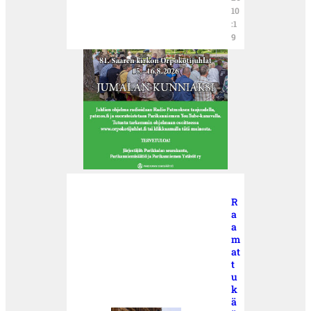
10
:1
9
R
a
a
m
at
t
u
k
ä