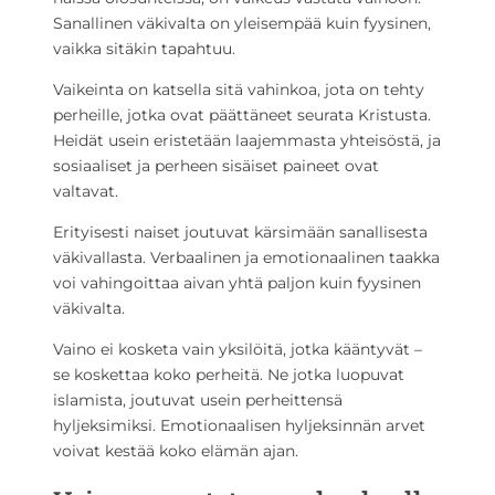
Sanallinen väkivalta on yleisempää kuin fyysinen,
vaikka sitäkin tapahtuu.
Vaikeinta on katsella sitä vahinkoa, jota on tehty
perheille, jotka ovat päättäneet seurata Kristusta.
Heidät usein eristetään laajemmasta yhteisöstä, ja
sosiaaliset ja perheen sisäiset paineet ovat
valtavat.
Erityisesti naiset joutuvat kärsimään sanallisesta
väkivallasta. Verbaalinen ja emotionaalinen taakka
voi vahingoittaa aivan yhtä paljon kuin fyysinen
väkivalta.
Vaino ei kosketa vain yksilöitä, jotka kääntyvät –
se koskettaa koko perheitä. Ne jotka luopuvat
islamista, joutuvat usein perheittensä
hyljeksimiksi. Emotionaalisen hyljeksinnän arvet
voivat kestää koko elämän ajan.