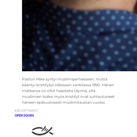
Pastori Mike syntyi muslimiperheeseen, mutta
kääntyi kristityksi ollessaan vankilassa 1990. Hänen
matkansa on ollut haasteita täynnä, sillä
muslimien lisäksi myös kristityt ovat suhtautuneet
häneen epäluuloisesti muslimitaustan vuoksi.
KIRJOITTANUT
OPEN DOORS