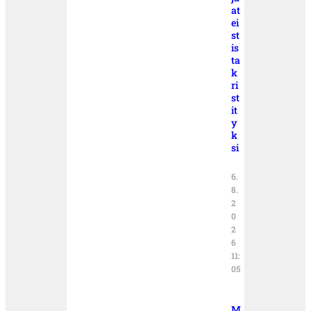
at
ei
st
is
ta
k
ri
st
it
y
k
si
6.
8.
2
0
2
6
11:
05
M