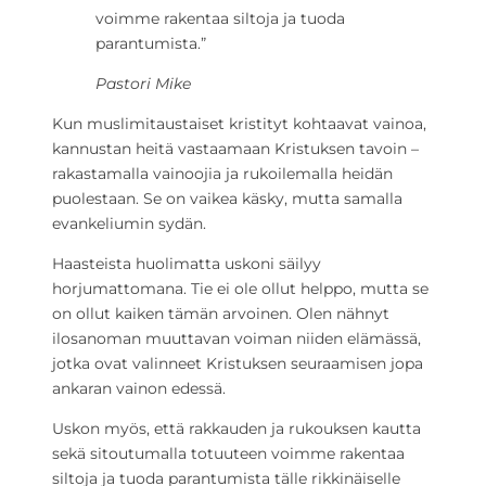
voimme rakentaa siltoja ja tuoda
parantumista.”
Pastori Mike
Kun muslimitaustaiset kristityt kohtaavat vainoa,
kannustan heitä vastaamaan Kristuksen tavoin –
rakastamalla vainoojia ja rukoilemalla heidän
puolestaan. Se on vaikea käsky, mutta samalla
evankeliumin sydän.
Haasteista huolimatta uskoni säilyy
horjumattomana. Tie ei ole ollut helppo, mutta se
on ollut kaiken tämän arvoinen. Olen nähnyt
ilosanoman muuttavan voiman niiden elämässä,
jotka ovat valinneet Kristuksen seuraamisen jopa
ankaran vainon edessä.
Uskon myös, että rakkauden ja rukouksen kautta
sekä sitoutumalla totuuteen voimme rakentaa
siltoja ja tuoda parantumista tälle rikkinäiselle