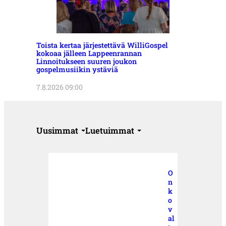
Toista kertaa järjestettävä WilliGospel
kokoaa jälleen Lappeenrannan
Linnoitukseen suuren joukon
gospelmusiikin ystäviä
7.8.2026 09:00
Uusimmat
Luetuimmat
O
n
k
o
v
al