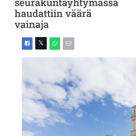
seurakuntayhtymässä
haudattiin väärä
vainaja