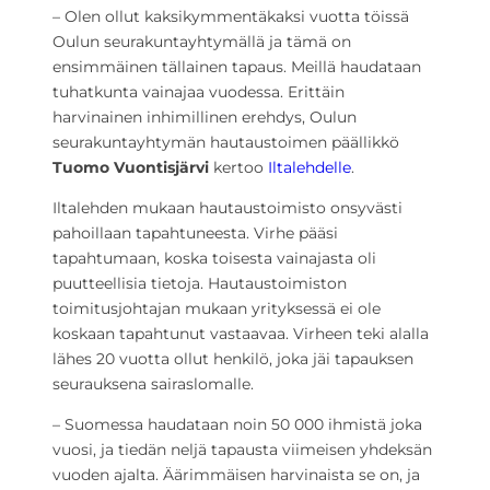
– Olen ollut kaksikymmentäkaksi vuotta töissä
Oulun seurakuntayhtymällä ja tämä on
ensimmäinen tällainen tapaus. Meillä haudataan
tuhatkunta vainajaa vuodessa. Erittäin
harvinainen inhimillinen erehdys, Oulun
seurakuntayhtymän hautaustoimen päällikkö
Tuomo Vuontisjärvi
kertoo
Iltalehdelle
.
Iltalehden mukaan hautaustoimisto onsyvästi
pahoillaan tapahtuneesta. Virhe pääsi
tapahtumaan, koska toisesta vainajasta oli
puutteellisia tietoja. Hautaustoimiston
toimitusjohtajan mukaan yrityksessä ei ole
koskaan tapahtunut vastaavaa. Virheen teki alalla
lähes 20 vuotta ollut henkilö, joka jäi tapauksen
seurauksena sairaslomalle.
– Suomessa haudataan noin 50 000 ihmistä joka
vuosi, ja tiedän neljä tapausta viimeisen yhdeksän
vuoden ajalta. Äärimmäisen harvinaista se on, ja