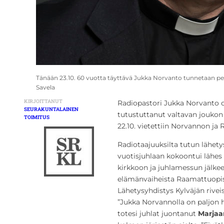
Tänään 23.10. 60 vuotta täyttävä Jukka Norvanto tunnetaan pe
Savela
KIRJOITTANUT
Radiopastori Jukka Norvanto
SEURAKUNTALAINEN
tutustuttanut valtavan joukon
TOIMITUS
22.10. vietettiin Norvannon ja
Radiotaajuuksilta tutun lähet
vuotisjuhlaan kokoontui lähes
kirkkoon ja juhlamessun jälke
elämänvaiheista Raamattuopis
Lähetysyhdistys Kylväjän rivei
”Jukka Norvannolla on paljon hy
totesi juhlat juontanut
Marjaa