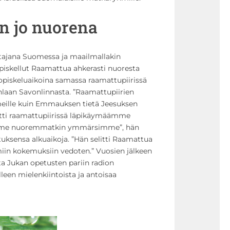
n jo nuorena
tajana Suomessa ja maailmallakin
piskellut Raamattua ahkerasti nuoresta
opiskeluaikoina samassa raamattupiirissä
hlaan Savonlinnasta. ”Raamattupiirien
meille kuin Emmauksen tietä Jeesuksen
litti raamattupiirissä läpikäymäämme
tä me nuoremmatkin ymmärsimme”, hän
ksensa alkuaikoja. ”Hän selitti Raamattua
omiin kokemuksiin vedoten.” Vuosien jälkeen
ta Jukan opetusten pariin radion
lleen mielenkiintoista ja antoisaa