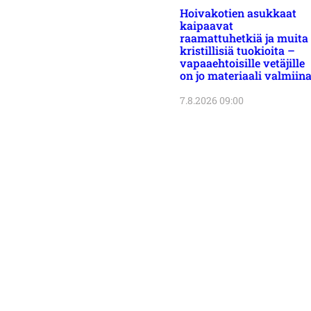
Hoivakotien asukkaat
kaipaavat
raamattuhetkiä ja muita
kristillisiä tuokioita –
vapaaehtoisille vetäjille
on jo materiaali valmiin
7.8.2026 09:00