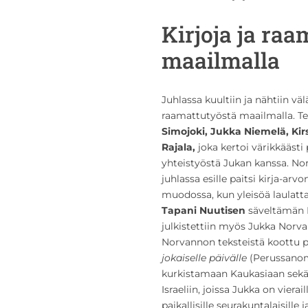
Kirjoja ja raa
maailmalla
Juhlassa kuultiin ja nähtiin vä
raamattutyöstä maailmalla. Te
Simojoki, Jukka Niemelä, Kirs
Rajala
,
joka kertoi värikkäästi
yhteistyöstä Jukan kanssa. Nor
juhlassa esille paitsi kirja-ar
muodossa, kun yleisöä laulat
Tapani Nuutisen
säveltämän L
julkistettiin myös Jukka Norv
Norvannon teksteistä koottu p
jokaiselle päivälle
(Perussanoma
kurkistamaan Kaukasiaan sekä 
Israeliin, joissa Jukka on vie
paikallisille seurakuntalaisille