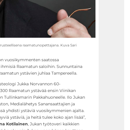
rusteellisena raamatunopettajana. Kuva Sari
 on vuosikymmenten saatossa
 ihmisiä Raamatun saloihin. Sunnuntaina
 Raamatun ystävien juhlaa Tampereella.
ysteologi Jukka Norvannon 60-
 300 Raamatun ystävää ensin Viinikan
en Tullinkamarin Pakkahuoneelle. Ilo Jukan
ton, Medialähetys Sanansaattajien ja
ssä yhdisti ystäviä vuosikymmenien ajalta.
viä ystäviä, ja heitä tulee koko ajan lisää”,
na Kotilainen
, Jukan työtoveri kaikkien