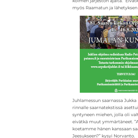
kolmen järjestön ajalta. ”Eivä
myös Raamatun ja lähetyksen 
Juhlamessun saarnassa Jukka 
rinnalle saarnatekstissä asettu
syntyneen miehen, jolla oli valt
eivätkä muut ymmärtäneet. ”A
koetamme hänen kanssaan saa
Jeesukseen?” kysyi Norvanto.