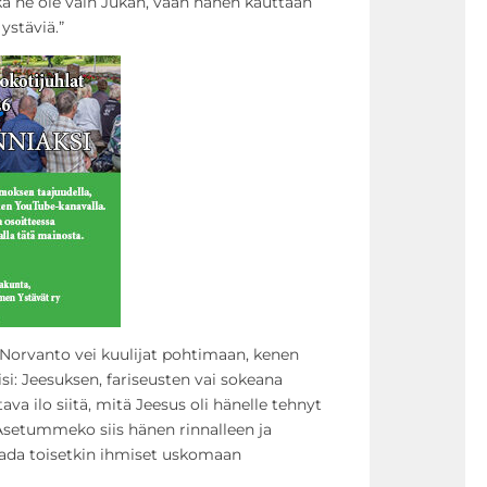
tkä he ole vain Jukan, vaan hänen kauttaan
ystäviä.”
Norvanto vei kuulijat pohtimaan, kenen
isi: Jeesuksen, fariseusten vai sokeana
ava ilo siitä, mitä Jeesus oli hänelle tehnyt
setummeko siis hänen rinnalleen ja
da toisetkin ihmiset uskomaan