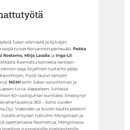
mattutyötä
läyksiä Jukan elämästä ja Kylväjän
rveisiä toivat Norvannon perheväki,
Pekka
i Rostamo, Mirja Lassila
ja
Inga-Lil
 pitkästä Raamattu kannesta kanteen -
vannon laaja kirjallinen tuotanto pääsi
vontavoittojen, myös laulun sanojen
tanut
MGtH
esitti Jukan sanoittaman ja
apsen turva -kappaleen. Juhlassa
annon 60-vuotisjuhlan kunniaksi ilmestynyt
äivähartauskirja
365 – Sana vuoden
 Oy). Videoiden ja kuvien kautta päästiin
Jukalle erityisen tuttuihin Mongoliaan ja
raillut opettamassa Raamattua, Mongoliassa
 ja Israelissa suomalaisille matkaryhmille.