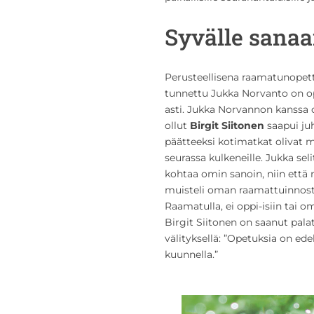
Syvälle sanaa
Perusteellisena raamatunopet
tunnettu Jukka Norvanto on o
asti. Jukka Norvannon kanssa 
ollut
Birgit Siitonen
saapui ju
päätteeksi kotimatkat olivat 
seurassa kulkeneille. Jukka se
kohtaa omin sanoin, niin et
muisteli oman raamattuinnostu
Raamatulla, ei oppi-isiin tai 
Birgit Siitonen on saanut pala
välityksellä: ”Opetuksia on ede
kuunnella.”