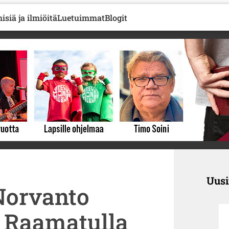
isiä ja ilmiöitä
Luetuimmat
Blogit
Uus
Norvanto
a Raamatulla