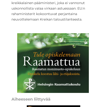
kreikkalainen pääministeri, joka ei vannonut
uskonnollista valaa virkaan astuessaan. EU:n
rahaministerit kokoontuvat perjantaina
neuvottelemaan Kreikan taloustilanteesta.
Aiheeseen liittyvää