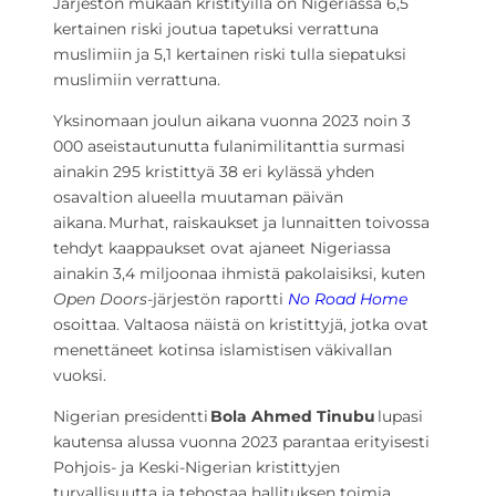
Järjestön mukaan kristityillä on Nigeriassa 6,5
kertainen riski joutua tapetuksi verrattuna
muslimiin ja 5,1 kertainen riski tulla siepatuksi
muslimiin verrattuna.
Yksinomaan joulun aikana vuonna 2023 noin 3
000 aseistautunutta fulanimilitanttia surmasi
ainakin 295 kristittyä 38 eri kylässä yhden
osavaltion alueella muutaman päivän
aikana. Murhat, raiskaukset ja lunnaitten toivossa
tehdyt kaappaukset ovat ajaneet Nigeriassa
ainakin 3,4 miljoonaa ihmistä pakolaisiksi, kuten
Open Doors
-järjestön raportti
No Road Home
osoittaa. Valtaosa näistä on kristittyjä, jotka ovat
menettäneet kotinsa islamistisen väkivallan
vuoksi.
Nigerian presidentti
Bola Ahmed Tinubu
lupasi
kautensa alussa vuonna 2023 parantaa erityisesti
Pohjois- ja Keski-Nigerian kristittyjen
turvallisuutta ja tehostaa hallituksen toimia