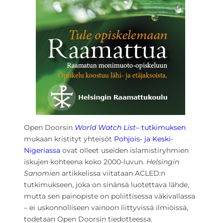
Open Doorsin
World Watch List
– tutkimuksen
mukaan kristityt yhteisöt
Pohjois- ja Keski-
Nigeriassa
ovat olleet useiden islamistiryhmien
iskujen kohteena koko 2000-luvun.
Helsingin
Sanomien
artikkelissa viitataan ACLED:n
tutkimukseen, joka on sinänsä luotettava lähde,
mutta sen painopiste on poliittisessa väkivallassa
– ei uskonnolliseen vainoon liittyvissä ilmiöissä,
todetaan Open Doorsin tiedotteessa.