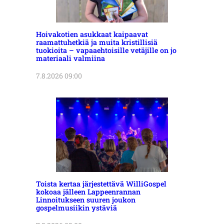
Hoivakotien asukkaat kaipaavat
raamattuhetkiä ja muita kristillisiä
tuokioita – vapaaehtoisille vetäjille on jo
materiaali valmiina
7.8.2026 09:00
Toista kertaa järjestettävä WilliGospel
kokoaa jälleen Lappeenrannan
Linnoitukseen suuren joukon
gospelmusiikin ystäviä