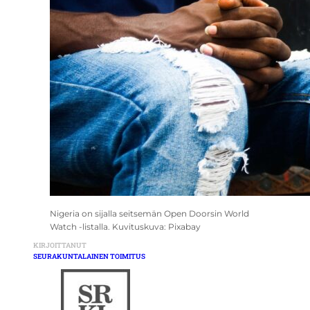
Nigeria on sijalla seitsemän Open Doorsin World
Watch -listalla. Kuvituskuva: Pixabay
KIRJOITTANUT
SEURAKUNTALAINEN TOIMITUS