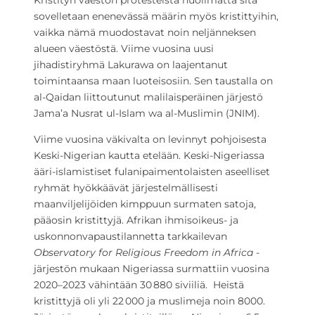
Kristityn väestön protesteista huolimatta sitä
sovelletaan enenevässä määrin myös kristittyihin,
vaikka nämä muodostavat noin neljänneksen
alueen väestöstä. Viime vuosina uusi
jihadistiryhmä Lakurawa on laajentanut
toimintaansa maan luoteisosiin. Sen taustalla on
al-Qaidan liittoutunut malilaisperäinen järjestö
Jama’a Nusrat ul-Islam wa al-Muslimin (JNIM).
Viime vuosina väkivalta on levinnyt pohjoisesta
Keski-Nigerian kautta etelään. Keski-Nigeriassa
ääri-islamistiset fulanipaimentolaisten aseelliset
ryhmät hyökkäävät järjestelmällisesti
maanviljelijöiden kimppuun surmaten satoja,
pääosin kristittyjä. Afrikan ihmisoikeus- ja
uskonnonvapaustilannetta tarkkailevan
Observatory for Religious Freedom in Africa
-
järjestön mukaan Nigeriassa surmattiin vuosina
2020–2023 vähintään 30 880 siviiliä. Heistä
kristittyjä oli yli 22 000 ja muslimeja noin 8000.