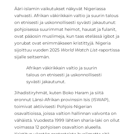
Ääri-islamin vaikutukset näkyvät Nigeriassa
vahvasti. Afrikan väkirikkain valtio ja suurin talous
on etnisesti ja uskonnollisesti syvästi jakautunut:
pohjoisessa suurimmat heimot, hausat ja fulanit,
ovat pääosin muslimeja, kun taas etelässä igbot ja
yorubat ovat enimmäkseen kristittyjä. Nigeria
sijoittuu vuoden 2025
World Watch List
-raportissa
sijalle seitsemän.
Afrikan väkirikkain valtio ja suurin
talous on etnisesti ja uskonnollisesti
syvästi jakautunut.
Jihadistiryhmät, kuten Boko Haram ja siitä
eronnut Länsi-Afrikan provinssin Isis (ISWAP),
toimivat aktiivisesti Pohjois-Nigerian
osavaltioissa, joissa valtion hallinnan valvonta on
vähäistä. Vuodesta 1999 lähtien sharia-laki on ollut
voimassa 12 pohjoisen osavaltion alueella.