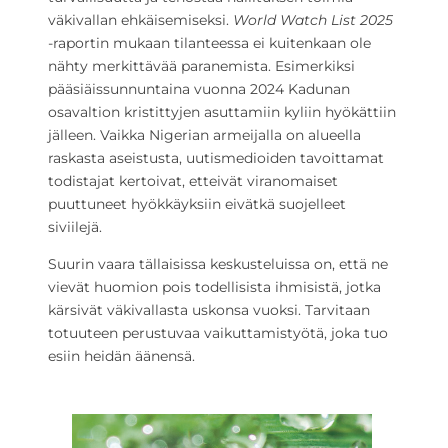
väkivallan ehkäisemiseksi.
World Watch List 2025
-raportin mukaan tilanteessa ei kuitenkaan ole
nähty merkittävää paranemista. Esimerkiksi
pääsiäissunnuntaina vuonna 2024 Kadunan
osavaltion kristittyjen asuttamiin kyliin hyökättiin
jälleen. Vaikka Nigerian armeijalla on alueella
raskasta aseistusta, uutismedioiden tavoittamat
todistajat kertoivat, etteivät viranomaiset
puuttuneet hyökkäyksiin eivätkä suojelleet
siviilejä.
Suurin vaara tällaisissa keskusteluissa on, että ne
vievät huomion pois todellisista ihmisistä, jotka
kärsivät väkivallasta uskonsa vuoksi. Tarvitaan
totuuteen perustuvaa vaikuttamistyötä, joka tuo
esiin heidän äänensä.