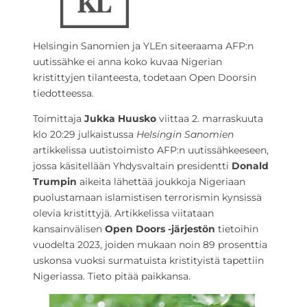
Helsingin Sanomien ja YLEn siteeraama AFP:n
uutissähke ei anna koko kuvaa Nigerian
kristittyjen tilanteesta, todetaan Open Doorsin
tiedotteessa.
Toimittaja
Jukka Huusko
viittaa 2. marraskuuta
klo 20:29 julkaistussa
Helsingin Sanomien
artikkelissa uutistoimisto AFP:n uutissähkeeseen,
jossa käsitellään Yhdysvaltain presidentti
Donald
Trumpin
aikeita lähettää joukkoja Nigeriaan
puolustamaan islamistisen terrorismin kynsissä
olevia kristittyjä. Artikkelissa viitataan
kansainvälisen
Open Doors -järjestön
tietoihin
vuodelta 2023, joiden mukaan noin 89 prosenttia
uskonsa vuoksi surmatuista kristityistä tapettiin
Nigeriassa. Tieto pitää paikkansa.