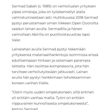
Sermad Sabah (s. 1989) on verhoilualan yrityksen
ylpeä omistaja, joka on työskennellyt alalla
valmistumisestaan asti. Huhtikuussa 2018 Sermad
pystyi perustamaan oman liikkeen Open Doorsilta
saadun lainan avulla. Sermadilla ja hänen
vaimollaan Abirilla on puolitoistavuotias lapsi
Valer.
Lainarahan avulla Sermad pystyi tekemään
yrityksensä materiaalihankintoja isommissa erissä
edullisempaan hintaan ja ostamaan parempia
laitteita. Hän osoittaa kompressoria, jota hän
tarvitsee verhoilutyössään jatkuvasti. Lainan
avulla hän pystyi hankkimaan tehokkaamman
koneen vanhan tilalle.
”Ostin myös uuden ompelukoneen, sillä entinen
oli erittäin vanhaa mallia. Työni on erittäin
riippuvainen kunnollisesta ompelukoneesta”,
kertoo Sermad.