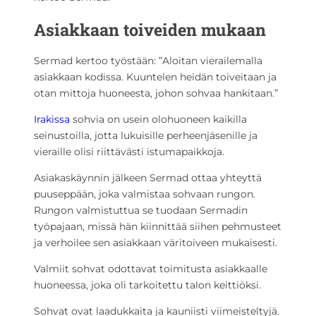
Asiakkaan toiveiden mukaan
Sermad kertoo työstään: ”Aloitan vierailemalla
asiakkaan kodissa. Kuuntelen heidän toiveitaan ja
otan mittoja huoneesta, johon sohvaa hankitaan.”
Irakissa
sohvia on usein olohuoneen kaikilla
seinustoilla, jotta lukuisille perheenjäsenille ja
vieraille olisi riittävästi istumapaikkoja.
Asiakaskäynnin jälkeen Sermad ottaa yhteyttä
puuseppään, joka valmistaa sohvaan rungon.
Rungon valmistuttua se tuodaan Sermadin
työpajaan, missä hän kiinnittää siihen pehmusteet
ja verhoilee sen asiakkaan väritoiveen mukaisesti.
Valmiit sohvat odottavat toimitusta asiakkaalle
huoneessa, joka oli tarkoitettu talon keittiöksi.
Sohvat ovat laadukkaita ja kauniisti viimeisteltyjä.