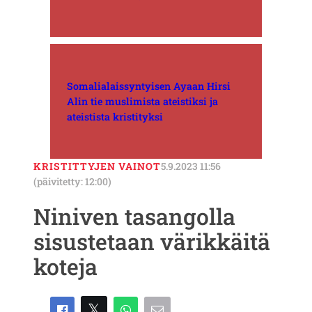
Somalialaissyntyisen Ayaan Hirsi
Alin tie muslimista ateistiksi ja
ateistista kristityksi
KRISTITTYJEN VAINOT
5.9.2023 11:56
(päivitetty: 12:00)
Niniven tasangolla
sisustetaan värikkäitä
koteja