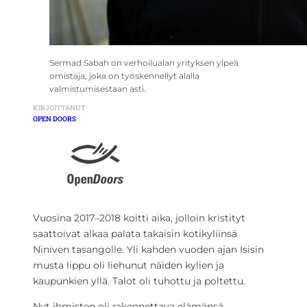
Sermad Sabah on verhoilualan yrityksen ylpeä
omistaja, joka on työskennellyt alalla
valmistumisestaan asti.
KIRJOITTANUT
OPEN DOORS
Vuosina 2017–2018 koitti aika, jolloin kristityt
saattoivat alkaa palata takaisin kotikyliinsä
Niniven tasangolle. Yli kahden vuoden ajan Isisin
musta lippu oli liehunut näiden kylien ja
kaupunkien yllä. Talot oli tuhottu ja poltettu.
Nyt ihmisten oli rakennettava elämänsä