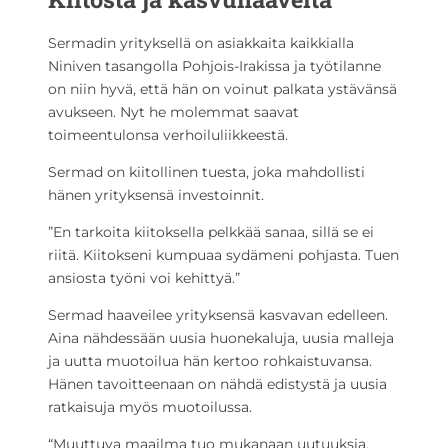
Sermadin yrityksellä on asiakkaita kaikkialla
Niniven tasangolla Pohjois-Irakissa ja työtilanne
on niin hyvä, että hän on voinut palkata ystävänsä
avukseen. Nyt he molemmat saavat
toimeentulonsa verhoiluliikkeestä.
Sermad on kiitollinen tuesta, joka mahdollisti
hänen yrityksensä investoinnit.
”En tarkoita kiitoksella pelkkää sanaa, sillä se ei
riitä. Kiitokseni kumpuaa sydämeni pohjasta. Tuen
ansiosta työni voi kehittyä.”
Sermad haaveilee yrityksensä kasvavan edelleen.
Aina nähdessään uusia huonekaluja, uusia malleja
ja uutta muotoilua hän kertoo rohkaistuvansa.
Hänen tavoitteenaan on nähdä edistystä ja uusia
ratkaisuja myös muotoilussa.
“Muuttuva maailma tuo mukanaan uutuuksia,