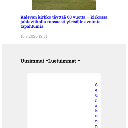
Kalevan kirkko täyttää 60 vuotta – kirkossa
juhlaviikolla runsaasti yleisölle avoimia
tapahtumia
10.8.2026 12:51
Uusimmat
Luetuimmat
S
e
u
r
a
k
u
n
n