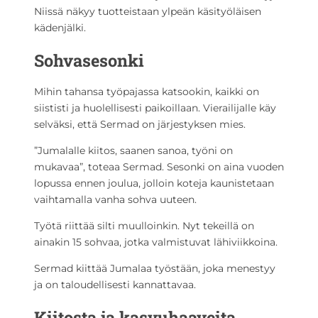
Niissä näkyy tuotteistaan ylpeän käsityöläisen
kädenjälki.
Sohvasesonki
Mihin tahansa työpajassa katsookin, kaikki on
siististi ja huolellisesti paikoillaan. Vierailijalle käy
selväksi, että Sermad on järjestyksen mies.
”Jumalalle kiitos, saanen sanoa, työni on
mukavaa”, toteaa Sermad. Sesonki on aina vuoden
lopussa ennen joulua, jolloin koteja kaunistetaan
vaihtamalla vanha sohva uuteen.
Työtä riittää silti muulloinkin. Nyt tekeillä on
ainakin 15 sohvaa, jotka valmistuvat lähiviikkoina.
Sermad kiittää Jumalaa työstään, joka menestyy
ja on taloudellisesti kannattavaa.
Kiitosta ja kasvuhaaveita