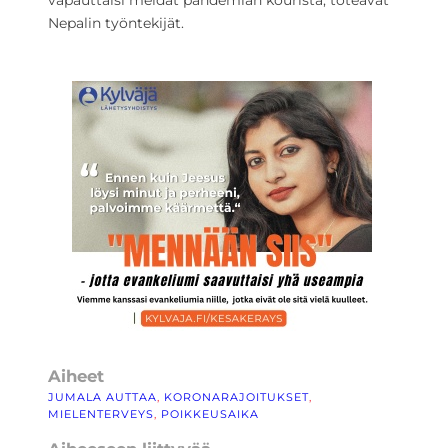
vapauttaisi meidät pandemian kourista, toteavat
Nepalin työntekijät.
Aiheet
JUMALA AUTTAA
, 
KORONARAJOITUKSET
, 
MIELENTERVEYS
, 
POIKKEUSAIKA