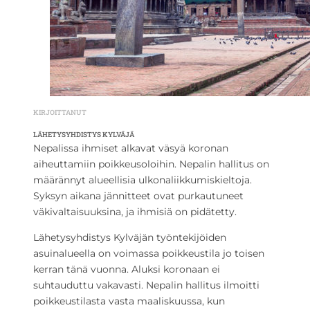
KIRJOITTANUT
LÄHETYSYHDISTYS KYLVÄJÄ
Nepalissa ihmiset alkavat väsyä koronan
aiheuttamiin poikkeusoloihin. Nepalin hallitus on
määrännyt alueellisia ulkonaliikkumiskieltoja.
Syksyn aikana jännitteet ovat purkautuneet
väkivaltaisuuksina, ja ihmisiä on pidätetty.
Lähetysyhdistys Kylväjän työntekijöiden
asuinalueella on voimassa poikkeustila jo toisen
kerran tänä vuonna. Aluksi koronaan ei
suhtauduttu vakavasti. Nepalin hallitus ilmoitti
poikkeustilasta vasta maaliskuussa, kun