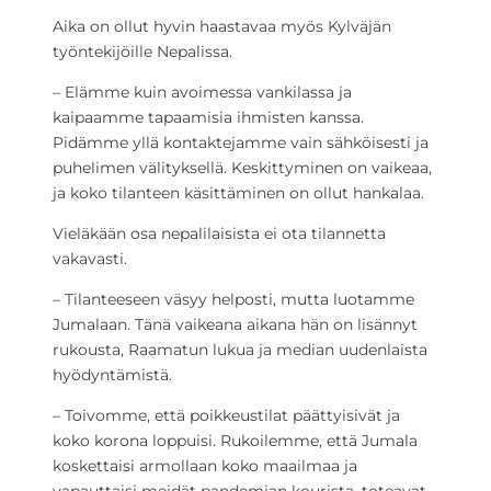
Aika on ollut hyvin haastavaa myös Kylväjän
työntekijöille Nepalissa.
– Elämme kuin avoimessa vankilassa ja
kaipaamme tapaamisia ihmisten kanssa.
Pidämme yllä kontaktejamme vain sähköisesti ja
puhelimen välityksellä. Keskittyminen on vaikeaa,
ja koko tilanteen käsittäminen on ollut hankalaa.
Vieläkään osa nepalilaisista ei ota tilannetta
vakavasti.
– Tilanteeseen väsyy helposti, mutta luotamme
Jumalaan. Tänä vaikeana aikana hän on lisännyt
rukousta, Raamatun lukua ja median uudenlaista
hyödyntämistä.
– Toivomme, että poikkeustilat päättyisivät ja
koko korona loppuisi. Rukoilemme, että Jumala
koskettaisi armollaan koko maailmaa ja