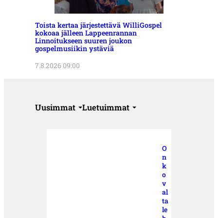
Toista kertaa järjestettävä WilliGospel
kokoaa jälleen Lappeenrannan
Linnoitukseen suuren joukon
gospelmusiikin ystäviä
7.8.2026 09:00
Uusimmat
Luetuimmat
O
n
k
o
v
al
ta
le