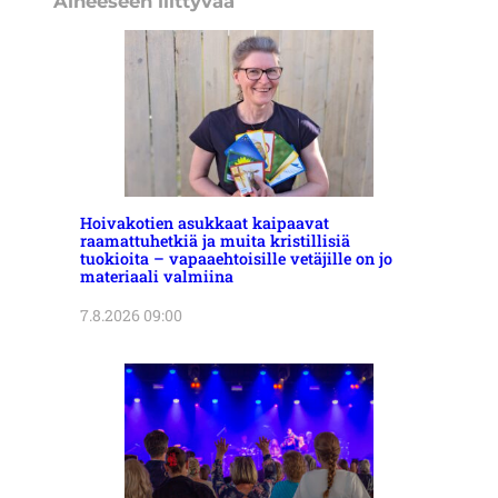
Aiheeseen liittyvää
Hoivakotien asukkaat kaipaavat
raamattuhetkiä ja muita kristillisiä
tuokioita – vapaaehtoisille vetäjille on jo
materiaali valmiina
7.8.2026 09:00