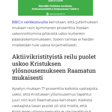
BBC:n verkkosivuílla
kerrotaan, että
t
utkimuksen
mukaan noin kymmenen prosenttia itseään
uskonnottomina pitävistä uskoi kuitenkin
pääsiäiskertomukseen. Joskin tarinaa ei heidän
mielestään tule uskoa kirjaimellisesti.
Aktiivikristityistä reilu puolet
uskoo Kristuksen
ylösnousemukseen Raamatun
mukaisesti
Kyselyn mukaan 17 prosenttia kaikista vastaajista
uskoi, että Kristuksen ylösnousemus tapahtui
juuri niin kuin Raamatussa kerrotaan. Kaikista
vastaajista tasan puolet oli sitä mieltä, että
Kristuksen ylösnousemusta ei ole tapahtunut.