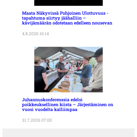
Maata Näkyvissä Pohjoinen Ulottuvuus -
tapahtuma siirtyy jäähalliin –
kävijämäärän odotetaan edelleen nousevan
4.8.2026 16:14
Juhannuskonferenssia edelsi
poikkeuksellinen kiista – Järjestäminen on
vuosi vuodelta kalliimpaa
31.7.2026 07:00