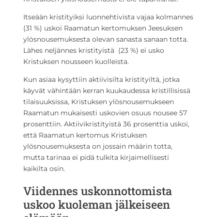
Itseään kristityiksi luonnehtivista vajaa kolmannes
(31 %) uskoi Raamatun kertomuksen Jeesuksen
ylösnousemuksesta olevan sanasta sanaan totta.
Lähes neljännes kristityistä (23 %) ei usko
Kristuksen nousseen kuolleista.
Kun asiaa kysyttiin aktiivisilta kristityiltä, jotka
käyvät vähintään kerran kuukaudessa kristillisissä
tilaisuuksissa, Kristuksen ylösnousemukseen
Raamatun mukaisesti uskovien osuus nousee 57
prosenttiin. Aktiivikristityistä 36 prosenttia uskoi,
että Raamatun kertomus Kristuksen
ylösnousemuksesta on jossain määrin totta,
mutta tarinaa ei pidä tulkita kirjaimellisesti
kaikilta osin.
Viidennes uskonnottomista
uskoo kuoleman jälkeiseen