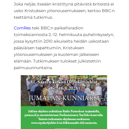
Joka neljäs itseään kristittynä pitävistä briteistä ei
usko Kristuksen ylösnousemukseen, kertoo BBC:n
teettämä tutkimus.
ComRes
teki BBC:n paikallisradion
toimeksiannosta 2.-12. helmikuuta puhelinkyselyn,
jossa kysyttiin 2010 aikuiselta heidän uskostaan
pääsiäisen tapahtumiin, Kristuksen
ylösnousemukseen ja kuoleman jälkeiseen
elämään. Tutkimuksen tulokset julkistettiin
palmusunnuntaina.