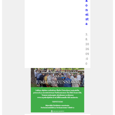
k
o
n
ei
st
a
3.
8.
20
26
09
:0
0