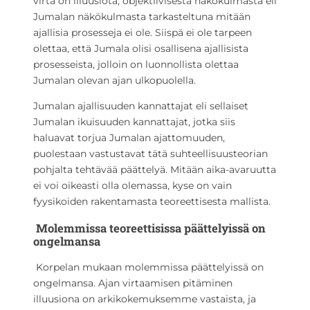
virta on illuusiota, objektiivisesta näkökulmasta eli
Jumalan näkökulmasta tarkasteltuna mitään
ajallisia prosesseja ei ole. Siispä ei ole tarpeen
olettaa, että Jumala olisi osallisena ajallisista
prosesseista, jolloin on luonnollista olettaa
Jumalan olevan ajan ulkopuolella.
Jumalan ajallisuuden kannattajat eli sellaiset
Jumalan ikuisuuden kannattajat, jotka siis
haluavat torjua Jumalan ajattomuuden,
puolestaan vastustavat tätä suhteellisuusteorian
pohjalta tehtävää päättelyä. Mitään aika-avaruutta
ei voi oikeasti olla olemassa, kyse on vain
fyysikoiden rakentamasta teoreettisesta mallista.
Molemmissa teoreettisissa päättelyissä on
ongelmansa
Korpelan mukaan molemmissa päättelyissä on
ongelmansa. Ajan virtaamisen pitäminen
illuusiona on arkikokemuksemme vastaista, ja