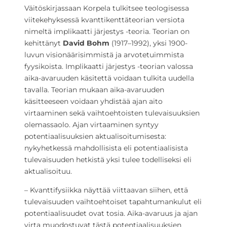
Väitöskirjassaan Korpela tulkitsee teologisessa
viitekehyksessä kvanttikenttäteorian versiota
nimeltä implikaatti järjestys -teoria. Teorian on
kehittänyt
David Bohm
(1917–1992), yksi 1900-
luvun visionäärisimmistä ja arvotetuimmista
fyysikoista. Implikaatti järjestys -teorian valossa
aika-avaruuden käsitettä voidaan tulkita uudella
tavalla. Teorian mukaan aika-avaruuden
käsitteeseen voidaan yhdistää ajan aito
virtaaminen sekä vaihtoehtoisten tulevaisuuksien
olemassaolo. Ajan virtaaminen syntyy
potentiaalisuuksien aktualisoitumisesta:
nykyhetkessä mahdollisista eli potentiaalisista
tulevaisuuden hetkistä yksi tulee todelliseksi eli
aktualisoituu.
– Kvanttifysiikka näyttää viittaavan siihen, että
tulevaisuuden vaihtoehtoiset tapahtumankulut eli
potentiaalisuudet ovat tosia. Aika-avaruus ja ajan
virta muodostuvat tästä potentiaalisuuksien