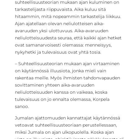
suhteellisuusteorian mukaan ajan kuluminen on
tarkastelijasta riippuvaista. Aika kuluu sitä
hitaammin, mitä nopeammin tarkastelija liikkuu.
Ajan ajatellaan olevan neliulotteisen aika-
avaruuden yksi ulottuvuus. Aika-avaruuden
neliulotteisuudesta seuraa, että kaikki ajan hetket
ovat samanarvoisesti olemassa: menneisyys,
nykyhetki ja tulevaisuus ovat yhtä tosia.
– Suhteellisuusteorian mukaan ajan virtaaminen
on käytännössä illuusiota, jonka mieli vain
rakentaa meille. Myös ihmisten tahdonvapauden
sovittaminen yhteen aika-avaruuden
neliulotteisuuden kanssa on vaikeaa, koska
tulevaisuus on jo ennalta olemassa, Korpela
sanoo.
Jumalan ajattomuuden kannattajat käytännössä
vetoavat suhteellisuusteoriaan perustellessaan,
miksi Jumala on ajan ulkopuolella. Koska ajan