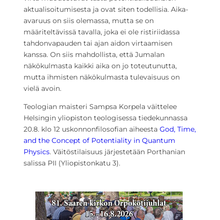
aktualisoitumisesta ja ovat siten todellisia. Aika-
avaruus on siis olemassa, mutta se on
määriteltävissä tavalla, joka ei ole ristiriidassa
tahdonvapauden tai ajan aidon virtaamisen
kanssa. On siis mahdollista, että Jumalan
näkökulmasta kaikki aika on jo toteutunutta,
mutta ihmisten näkökulmasta tulevaisuus on
vielä avoin.
Teologian maisteri Sampsa Korpela väittelee
Helsingin yliopiston teologisessa tiedekunnassa
20.8. klo 12 uskonnonfilosofian aiheesta
God, Time,
and the Concept of Potentiality in Quantum
Physics
. Väitöstilaisuus järjestetään Porthanian
salissa PII (Yliopistonkatu 3).