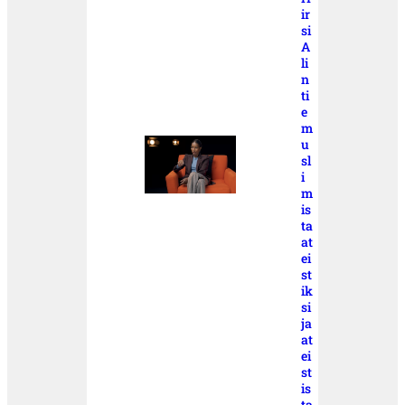
ir
si
A
li
n
ti
e
m
u
sl
i
m
is
ta
at
ei
st
ik
si
ja
at
ei
st
is
ta