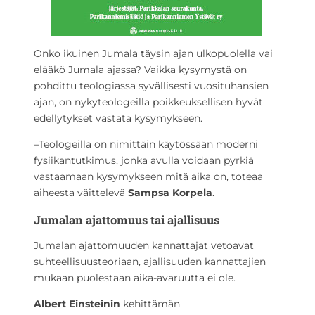
Onko ikuinen Jumala täysin ajan ulkopuolella vai
elääkö Jumala ajassa? Vaikka kysymystä on
pohdittu teologiassa syvällisesti vuosituhansien
ajan, on nykyteologeilla poikkeuksellisen hyvät
edellytykset vastata kysymykseen.
–Teologeilla on nimittäin käytössään moderni
fysiikantutkimus, jonka avulla voidaan pyrkiä
vastaamaan kysymykseen mitä aika on, toteaa
aiheesta väittelevä
Sampsa Korpela
.
Jumalan ajattomuus tai ajallisuus
Jumalan ajattomuuden kannattajat vetoavat
suhteellisuusteoriaan, ajallisuuden kannattajien
mukaan puolestaan aika-avaruutta ei ole.
Albert Einsteinin
kehittämän