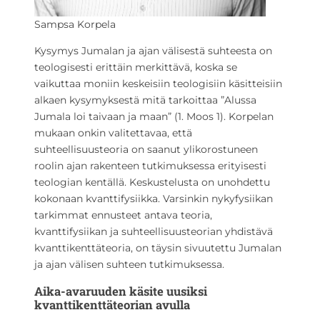
Sampsa Korpela
Kysymys Jumalan ja ajan välisestä suhteesta on
teologisesti erittäin merkittävä, koska se
vaikuttaa moniin keskeisiin teologisiin käsitteisiin
alkaen kysymyksestä mitä tarkoittaa ”Alussa
Jumala loi taivaan ja maan” (1. Moos 1). Korpelan
mukaan onkin valitettavaa, että
suhteellisuusteoria on saanut ylikorostuneen
roolin ajan rakenteen tutkimuksessa erityisesti
teologian kentällä. Keskustelusta on unohdettu
kokonaan kvanttifysiikka. Varsinkin nykyfysiikan
tarkimmat ennusteet antava teoria,
kvanttifysiikan ja suhteellisuusteorian yhdistävä
kvanttikenttäteoria, on täysin sivuutettu Jumalan
ja ajan välisen suhteen tutkimuksessa.
Aika-avaruuden käsite uusiksi
kvanttikenttäteorian avulla