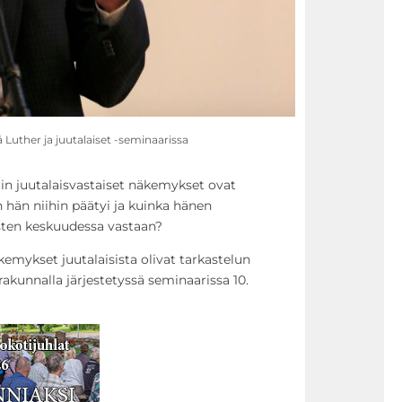
 Luther ja juutalaiset -seminaarissa
in juutalaisvastaiset näkemykset ovat
 hän niihin päätyi ja kuinka hänen
sten keskuudessa vastaan?
kemykset juutalaisista olivat tarkastelun
urakunnalla järjestetyssä seminaarissa 10.