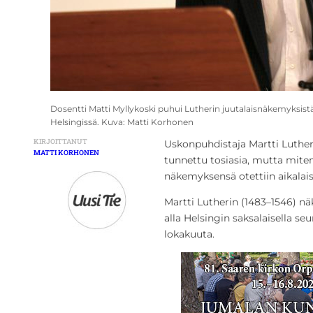
Dosentti Matti Myllykoski puhui Lutherin juutalaisnäkemyksistä
Helsingissä. Kuva: Matti Korhonen
KIRJOITTANUT
Uskonpuhdistaja Martti Luther
MATTI KORHONEN
tunnettu tosiasia, mutta miten
näkemyksensä otettiin aikalai
Martti Lutherin (1483–1546) nä
alla Helsingin saksalaisella se
lokakuuta.