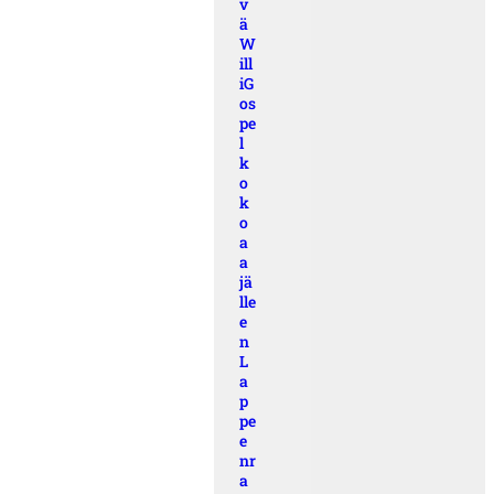
v
ä
W
ill
iG
os
pe
l
k
o
k
o
a
a
jä
lle
e
n
L
a
p
pe
e
nr
a