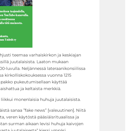
justi teemaa varhaiskirkon ja keskiajan
illä juutalaisista. Laaton mukaan
0-luvulla. Neljännessä lateraanikonsiilissa
sa kirkolliskokouksessa vuonna 1215
on pakko pukeutumisellaan käyttää
aishattua ja keltaista merkkiä.
iikkui monenlaisia huhuja juutalaisista.
stä sanaa ”fake news” [valeuutinen]. Niitä
ta, veren käytöstä pääsiäisrituaalissa ja
stan surman aikaan levisi huhuja kaivojen
asta juutalaisesta” kiersi ympäri