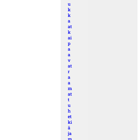
u
k
k
a
at
k
ai
p
a
a
v
at
r
a
a
m
at
t
u
h
et
ki
ä
ja
m