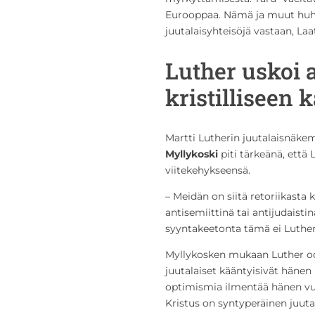
Eurooppaa. Nämä ja muut huhu
juutalaisyhteisöjä vastaan, Laa
Luther uskoi a
kristilliseen
Martti Lutherin juutalaisnäk
Myllykoski
piti tärkeänä, että 
viitekehykseensä.
– Meidän on siitä retoriikasta 
antisemiittinä tai antijudaisti
syyntakeetonta tämä ei Lutheri
Myllykosken mukaan Luther odo
juutalaiset kääntyisivät häne
optimismia ilmentää hänen vu
Kristus on syntyperäinen juut