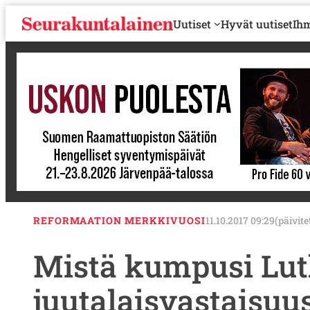
S
Uutiset
Hyvät uutiset
Ihm
i
i
r
r
y
s
i
s
ä
l
t
ö
ö
REFORMAATION MERKKIVUOSI
11.10.2017 09:29
(päivite
n
Mistä kumpusi Lut
juutalaisvastaisuu