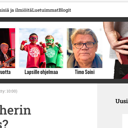
isiä ja ilmiöitä
Luetuimmat
Blogit
tty: 10:00)
Uus
herin
s?