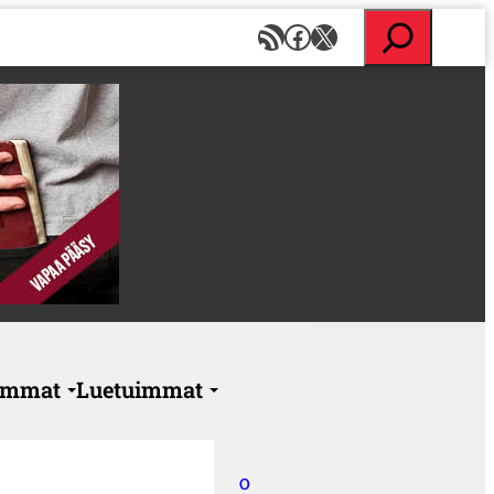
E
RSS-syöte
Facebook
X
t
s
i
immat
Luetuimmat
O