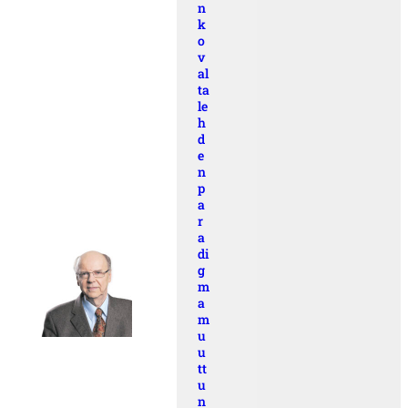
n
k
o
v
al
ta
le
h
d
e
n
p
a
r
a
di
g
m
a
m
u
u
tt
u
n