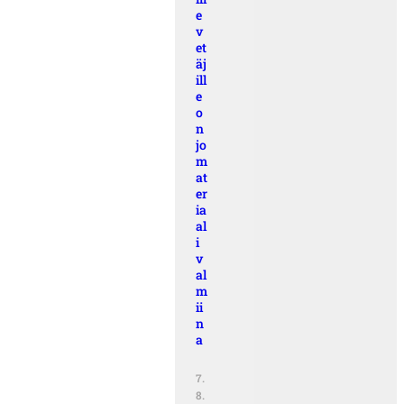
e
v
et
äj
ill
e
o
n
jo
m
at
er
ia
al
i
v
al
m
ii
n
a
7.
8.