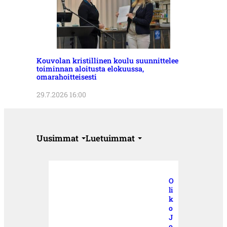
Kouvolan kristillinen koulu suunnittelee
toiminnan aloitusta elokuussa,
omarahoitteisesti
29.7.2026 16:00
Uusimmat
Luetuimmat
O
li
k
o
J
o