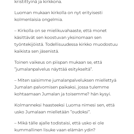
kristittyinä ja kirkkona.
Luoman mukaan kirkolla on nyt erityisesti
kolmenlaisia ongelmia.
– Kirkolla on se mielikuvahaaste, että monet
käsittävät sen koostuvan yksinomaan sen
työntekijöistä. Todellisuudessa kirkko muodostuu
kaikista sen jäsenistä.
Toinen vaikeus on piispan mukaan se, että
”jumalanpalvelus näyttää esitykseltä”.
– Miten saisimme jumalanpalveluksen miellettyä
Jumalan palvomisen paikaksi, jossa tulemme
kohtaamaan Jumalan ja toisemme? hän kysyi.
Kolmanneksi haasteeksi Luoma nimesi sen, että
usko Jumalaan mielletään ”oudoksi”.
– Mikä tälle ajalle todistaisi, että usko ei ole
kummallinen lisuke vaan elämän ydin?