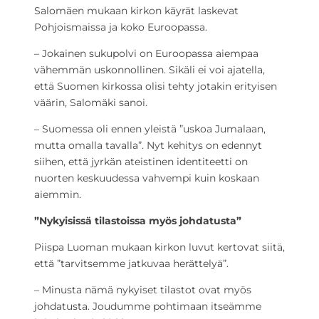
Salomäen mukaan kirkon käyrät laskevat
Pohjoismaissa ja koko Euroopassa.
– Jokainen sukupolvi on Euroopassa aiempaa
vähemmän uskonnollinen. Sikäli ei voi ajatella,
että Suomen kirkossa olisi tehty jotakin erityisen
väärin, Salomäki sanoi.
– Suomessa oli ennen yleistä ”uskoa Jumalaan,
mutta omalla tavalla”. Nyt kehitys on edennyt
siihen, että jyrkän ateistinen identiteetti on
nuorten keskuudessa vahvempi kuin koskaan
aiemmin.
”Nykyisissä tilastoissa myös johdatusta”
Piispa Luoman mukaan kirkon luvut kertovat siitä,
että ”tarvitsemme jatkuvaa herättelyä”.
– Minusta nämä nykyiset tilastot ovat myös
johdatusta. Joudumme pohtimaan itseämme