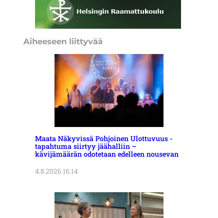
Aiheeseen liittyvää
Maata Näkyvissä Pohjoinen Ulottuvuus -
tapahtuma siirtyy jäähalliin –
kävijämäärän odotetaan edelleen nousevan
4.8.2026 16:14