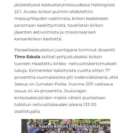
järjestetyssä keskustelutilaisuudessa Helsingissä
22.1. Avuksi kirkon pulmiin ehdotettiin
messuyhteyden vaalimista, kirkon keskeiseen
sanomaan keskittymistä, tavallisten kirkon
jäsenten aktivoimista ja missionaarisen
kansankirkon käsitettä.
Paneelikeskustelun juontajana toiminut dosentti
Timo Eskola
esitteli pohjustukseksi kirkon
tuoreen Haastettu kirkko -nelivuotiskertomuksen
lukuja. Esimerkiksi kaksitoista vuotta sitten 77
prosenttia suomalaisista piti todennäköisenä, että
Jeesus on Jumalan Poika. Vuonna 2011 vastaava
osuus oli 44 prosenttia. Joulunajan
kirkossakävijöiden määrä väheni puolestaan
tutkitun nelivuotiskauden aikana 133 00
osallistujalla.