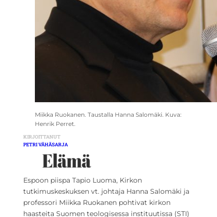
Miikka Ruokanen. Taustalla Hanna Salomäki. Kuva:
Henrik Perret.
KIRJOITTANUT
PETRI VÄHÄSARJA
Espoon piispa Tapio Luoma, Kirkon
tutkimuskeskuksen vt. johtaja Hanna Salomäki ja
professori Miikka Ruokanen pohtivat kirkon
haasteita Suomen teologisessa instituutissa (STI)