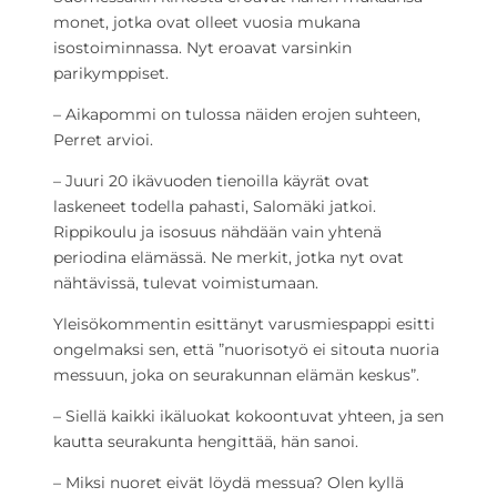
monet, jotka ovat olleet vuosia mukana
isostoiminnassa. Nyt eroavat varsinkin
parikymppiset.
– Aikapommi on tulossa näiden erojen suhteen,
Perret arvioi.
– Juuri 20 ikävuoden tienoilla käyrät ovat
laskeneet todella pahasti, Salomäki jatkoi.
Rippikoulu ja isosuus nähdään vain yhtenä
periodina elämässä. Ne merkit, jotka nyt ovat
nähtävissä, tulevat voimistumaan.
Yleisökommentin esittänyt varusmiespappi esitti
ongelmaksi sen, että ”nuorisotyö ei sitouta nuoria
messuun, joka on seurakunnan elämän keskus”.
– Siellä kaikki ikäluokat kokoontuvat yhteen, ja sen
kautta seurakunta hengittää, hän sanoi.
– Miksi nuoret eivät löydä messua? Olen kyllä