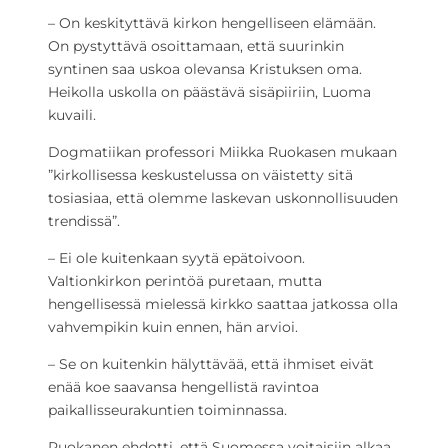
– On keskityttävä kirkon hengelliseen elämään.
On pystyttävä osoittamaan, että suurinkin
syntinen saa uskoa olevansa Kristuksen oma.
Heikolla uskolla on päästävä sisäpiiriin, Luoma
kuvaili.
Dogmatiikan professori Miikka Ruokasen mukaan
”kirkollisessa keskustelussa on väistetty sitä
tosiasiaa, että olemme laskevan uskonnollisuuden
trendissä”.
– Ei ole kuitenkaan syytä epätoivoon.
Valtionkirkon perintöä puretaan, mutta
hengellisessä mielessä kirkko saattaa jatkossa olla
vahvempikin kuin ennen, hän arvioi.
– Se on kuitenkin hälyttävää, että ihmiset eivät
enää koe saavansa hengellistä ravintoa
paikallisseurakuntien toiminnassa.
Ruokanen ehdotti, että Suomessa voitaisiin alkaa