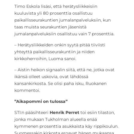
Timo Eskola lisäsi, että herätysliikkeisiin
kuuluvista yli 80 prosenttia osallistuu
paikallisseurakuntien jumalanpalveluksiin, kun
taas muista seurakuntien jäsenistä
jumalanpalveluksiin osallistuu vain 7 prosenttia.
– Herätysliikkeiden onkin syytä pitää tiiviisti
yhteyttä paikallisseurakuntiin ja niiden
kirkkoherroihin, Luoma sanoi.
– Aistin heikon signaalin siitä, että ne, jotka ovat
ikänsä olleet uskovia, ovat lähdössä
kansankirkosta. Se olisi paha isku, Ruokanen
kommentoi.
”Aikapommi on tulossa”
STI:n pääsihteeri
Henrik Perret
toi esiin tilaston,
jonka mukaan Tukholman alueella enää
kymmenen prosenttia asukkaista käy rippikoulun.
Suomessakin kirkosta eroavat hänen mukaansa