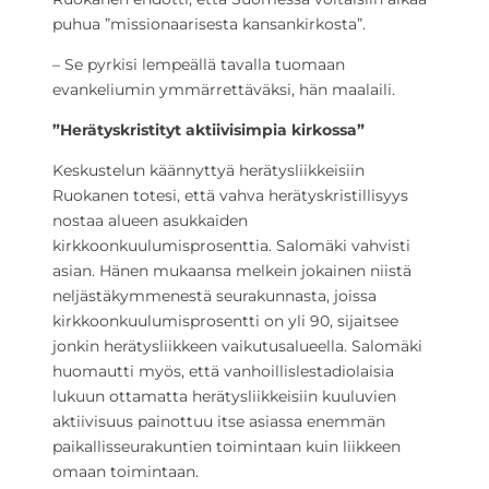
puhua ”missionaarisesta kansankirkosta”.
– Se pyrkisi lempeällä tavalla tuomaan
evankeliumin ymmärrettäväksi, hän maalaili.
”Herätyskristityt aktiivisimpia kirkossa”
Keskustelun käännyttyä herätysliikkeisiin
Ruokanen totesi, että vahva herätyskristillisyys
nostaa alueen asukkaiden
kirkkoonkuulumisprosenttia. Salomäki vahvisti
asian. Hänen mukaansa melkein jokainen niistä
neljästäkymmenestä seurakunnasta, joissa
kirkkoonkuulumisprosentti on yli 90, sijaitsee
jonkin herätysliikkeen vaikutusalueella. Salomäki
huomautti myös, että vanhoillislestadiolaisia
lukuun ottamatta herätysliikkeisiin kuuluvien
aktiivisuus painottuu itse asiassa enemmän
paikallisseurakuntien toimintaan kuin liikkeen
omaan toimintaan.