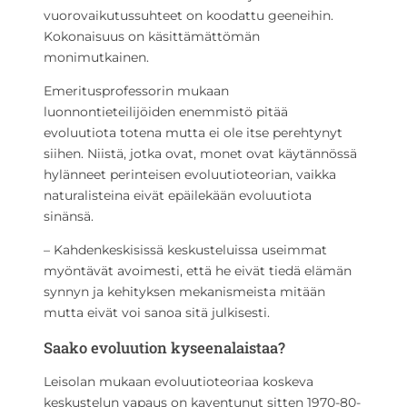
vuorovaikutussuhteet on koodattu geeneihin.
Kokonaisuus on käsittämättömän
monimutkainen.
Emeritusprofessorin mukaan
luonnontieteilijöiden enemmistö pitää
evoluutiota totena mutta ei ole itse perehtynyt
siihen. Niistä, jotka ovat, monet ovat käytännössä
hylänneet perinteisen evoluutioteorian, vaikka
naturalisteina eivät epäilekään evoluutiota
sinänsä.
– Kahdenkeskisissä keskusteluissa useimmat
myöntävät avoimesti, että he eivät tiedä elämän
synnyn ja kehityksen mekanismeista mitään
mutta eivät voi sanoa sitä julkisesti.
Saako evoluution kyseenalaistaa?
Leisolan mukaan evoluutioteoriaa koskeva
keskustelun vapaus on kaventunut sitten 1970-80-