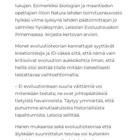
lukujen. Esimerkiksi biologian ja maantiedon
opettajien liiton Natura-lehden toimitusneuvosto
hylkäsi viime syksynä lehden päätoimittajan jo
valmiiksi hyväksymän, Leisolan Evoluutiouskon
ihmemaassa -kirjasta kertovan arvion.
Monet evoluutioteorian kannattajat syyttävät
kreationisteja ja ID-väkeä siitä, että nämä vain
kritisoivat evoluution aukkokohtia ilman, että
heillä olisi esittää tilalle mitään tieteellisesti
testattavaa vaihtoehtomallia.
– Ei evoluutionkaan suuria väittämiä voi
mitenkään testata; ne ovat johtopäätöksiä
tietyistä havainnoista. Täytyy ymmärtää, että
puhumme ainutlaatuisista historiallisista
tapahtumista, Leisola selittää.
Hänen mukaansa sekä evoluutioteoriaa että
älykkään suunnittelun teoriaa voi kuitenkin