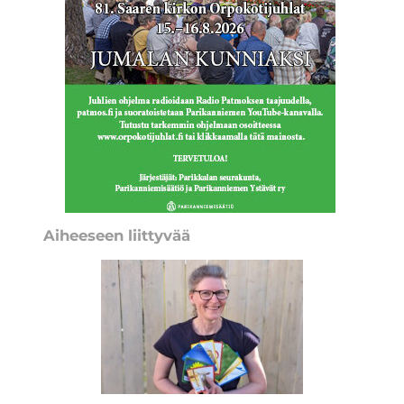
Aiheeseen liittyvää