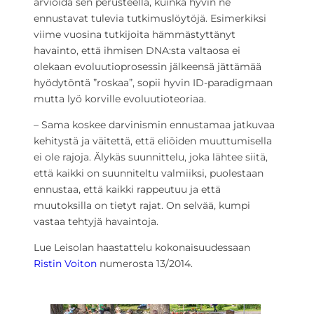
arvioida sen perusteella, kuinka hyvin ne
ennustavat tulevia tutkimuslöytöjä. Esimerkiksi
viime vuosina tutkijoita hämmästyttänyt
havainto, että ihmisen DNA:sta valtaosa ei
olekaan evoluutioprosessin jälkeensä jättämää
hyödytöntä ”roskaa”, sopii hyvin ID-paradigmaan
mutta lyö korville evoluutioteoriaa.
– Sama koskee darvinismin ennustamaa jatkuvaa
kehitystä ja väitettä, että eliöiden muuttumisella
ei ole rajoja. Älykäs suunnittelu, joka lähtee siitä,
että kaikki on suunniteltu valmiiksi, puolestaan
ennustaa, että kaikki rappeutuu ja että
muutoksilla on tietyt rajat. On selvää, kumpi
vastaa tehtyjä havaintoja.
Lue Leisolan haastattelu kokonaisuudessaan
Ristin Voiton
numerosta 13/2014.