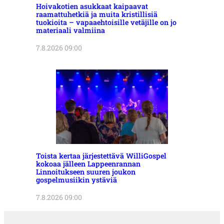
Hoivakotien asukkaat kaipaavat
raamattuhetkiä ja muita kristillisiä
tuokioita – vapaaehtoisille vetäjille on jo
materiaali valmiina
7.8.2026 09:00
Toista kertaa järjestettävä WilliGospel
kokoaa jälleen Lappeenrannan
Linnoitukseen suuren joukon
gospelmusiikin ystäviä
7.8.2026 09:00