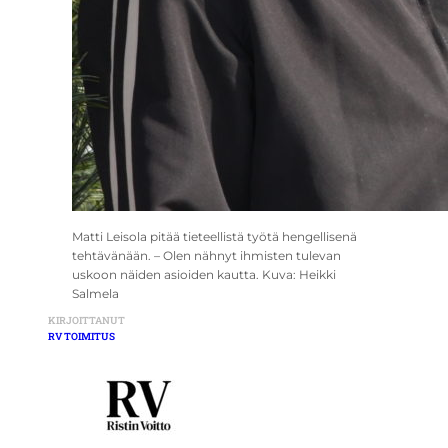
Matti Leisola pitää tieteellistä työtä hengellisenä
tehtävänään. – Olen nähnyt ihmisten tulevan
uskoon näiden asioiden kautta. Kuva: Heikki
Salmela
KIRJOITTANUT
RV TOIMITUS