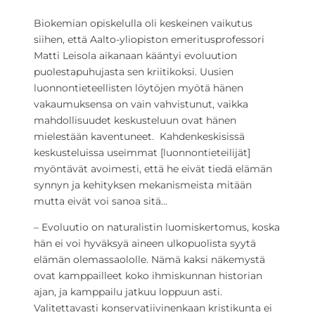
Biokemian opiskelulla oli keskeinen vaikutus
siihen, että Aalto-yliopiston emeritusprofessori
Matti Leisola aikanaan kääntyi evoluution
puolestapuhujasta sen kriitikoksi. Uusien
luonnontieteellisten löytöjen myötä hänen
vakaumuksensa on vain vahvistunut, vaikka
mahdollisuudet keskusteluun ovat hänen
mielestään kaventuneet.  Kahdenkeskisissä
keskusteluissa useimmat [luonnontieteilijät]
myöntävät avoimesti, että he eivät tiedä elämän
synnyn ja kehityksen mekanismeista mitään
mutta eivät voi sanoa sitä…
– Evoluutio on naturalistin luomiskertomus, koska
hän ei voi hyväksyä aineen ulkopuolista syytä
elämän olemassaololle. Nämä kaksi näkemystä
ovat kamppailleet koko ihmiskunnan historian
ajan, ja kamppailu jatkuu loppuun asti.
Valitettavasti konservatiivinenkaan kristikunta ei