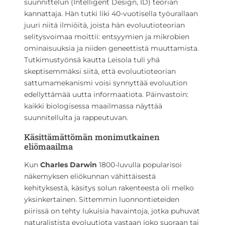
suunnittelun (Intelligent Design, ID) teorian
kannattaja. Hän tutki liki 40-vuotisella työurallaan
juuri niitä ilmiöitä, joista hän evoluutioteorian
selitysvoimaa moittii: entsyymien ja mikrobien
ominaisuuksia ja niiden geneettistä muuttamista.
Tutkimustyönsä kautta Leisola tuli yhä
skeptisemmäksi siitä, että evoluutioteorian
sattumamekanismi voisi synnyttää evoluution
edellyttämää uutta informaatiota. Päinvastoin:
kaikki biologisessa maailmassa näyttää
suunnitellulta ja rappeutuvan.
Käsittämättömän monimutkainen
eliömaailma
Kun
Charles Darwin
1800-luvulla popularisoi
näkemyksen eliökunnan vähittäisestä
kehityksestä, käsitys solun rakenteesta oli melko
yksinkertainen. Sittemmin luonnontieteiden
piirissä on tehty lukuisia havaintoja, jotka puhuvat
naturalistista evoluutiota vastaan joko suoraan tai