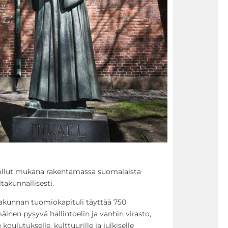
 ollut mukana rakentamassa suomalaista
ltakunnallisesti.
akunnan tuomiokapituli täyttää 750
nen pysyvä hallintoelin ja vanhin virasto,
koulutukselle, kulttuurille ja julkiselle