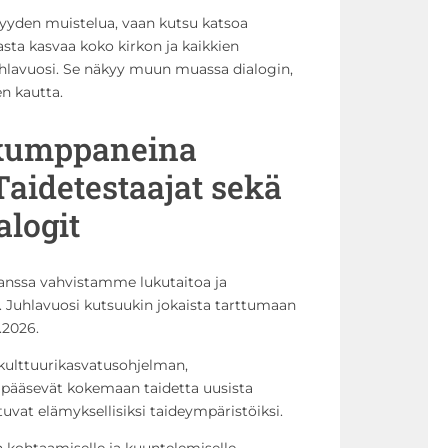
syyden muistelua, vaan kutsu katsoa
ta kasvaa koko kirkon ja kaikkien
hlavuosi. Se näkyy muun muassa dialogin,
en kautta.
ökumppaneina
aidetestaajat sekä
alogit
anssa vahvistamme lukutaitoa ja
Juhlavuosi kutsuukin jokaista tarttumaan
.2026.
lttuurikasvatusohjelman,
t pääsevät kokemaan taidetta uusista
uvat elämyksellisiksi taideympäristöiksi.
an kohtaamiselle ja kuuntelemiselle