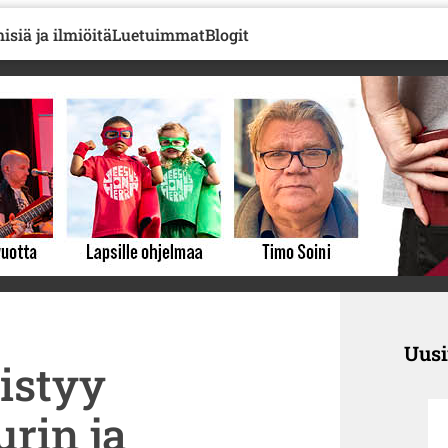
isiä ja ilmiöitä
Luetuimmat
Blogit
Uus
istyy
urin ja