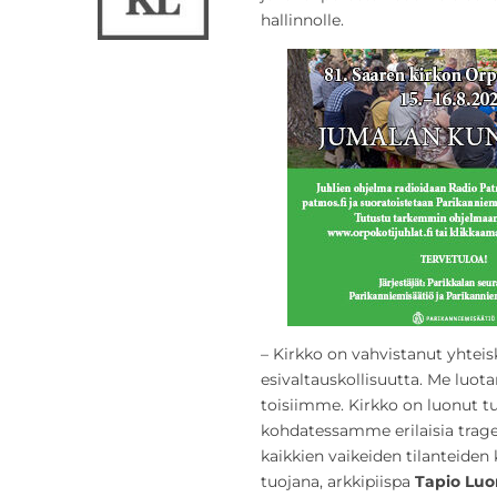
hallinnolle.
– Kirkko on vahvistanut yhteis
esivaltauskollisuutta. Me luo
toisiimme. Kirkko on luonut turv
kohdatessamme erilaisia traged
kaikkien vaikeiden tilanteiden 
tuojana, arkkipiispa
Tapio Lu