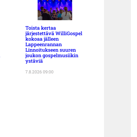
Toista kertaa
järjestettävä WilliGospel
kokoaa jälleen
Lappeenrannan
Linnoitukseen suuren
a
joukon gospelmusiikin
ystäviä
7.8.2026 09:00