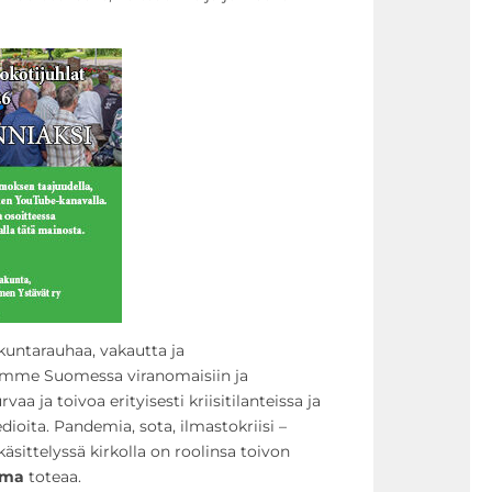
kuntarauhaa, vakautta ja
tamme Suomessa viranomaisiin ja
aa ja toivoa erityisesti kriisitilanteissa ja
ioita. Pandemia, sota, ilmastokriisi –
käsittelyssä kirkolla on roolinsa toivon
oma
toteaa.