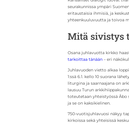
seurakunnissa ympäri Suomen.
eritaustaisia ihmisiä, ja kesk
yhteenkuuluvuutta ja toivoa m
Mitä sivistys 
Osana juhlavuotta kirkko haa
tarkoittaa tänään
– eri näkökul
Juhlavuoden vietto alkaa loppi
1:ssä 6.1. kello 10 suorana lä
liturgina ja saarnaajana on a
lausuu Turun arkkihiippakunn
toteutetaan yhteistyössä Åbo 
ja se on kaksikielinen.
750-vuotisjuhlavuosi näkyy tap
kirkoissa sekä yhteisissä kesku