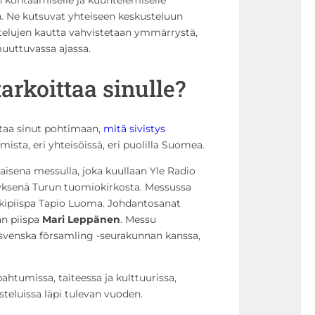
 Ne kutsuvat yhteiseen keskusteluun
ustelujen kautta vahvistetaan ymmärrystä,
uuttuvassa ajassa.
tarkoittaa sinulle?
staa sinut pohtimaan,
mitä sivistys
mista, eri yhteisöissä, eri puolilla Suomea.
aisena messulla, joka kuullaan Yle Radio
hetyksenä Turun tuomiokirkosta. Messussa
rkkipiispa Tapio Luoma. Johdantosanat
an piispa
Mari Leppänen
. Messu
svenska församling -seurakunnan kanssa,
ahtumissa, taiteessa ja kulttuurissa,
steluissa läpi tulevan vuoden.