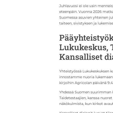
Juhlavuosi ei ole vain mennei
eteenpäin. Vuonna 2026 matkas
Suomessa asuvien yhteinen ju
taiteen, sivistyksen ja lukemis
Pääyhteisty
Lukukeskus, T
Kansalliset di
Yhteistyössä Lukukeskuksen k
innostamme nuoria lukemaan. 
kirjoihin Agricolan päivänä 9.4
Yhdessä Suomen suurimman ku
Taidetestaajien, kanssa nuore
näkökulmista, kun kirkot avaut
Kansalliset dialogit luovat til