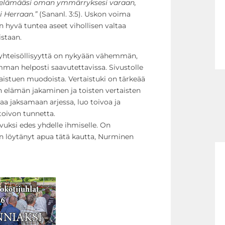
ä elämääsi oman ymmärryksesi varaan,
i Herraan.”
(Sananl. 3:5). Uskon voima
on hyvä tuntea aseet vihollisen valtaa
staan.
yhteisöllisyyttä on nykyään vähemmän,
imman helposti saavutettavissa. Sivustolle
aistuen muodoista. Vertaistuki on tärkeää
 elämän jakaminen ja toisten vertaisten
 jaksamaan arjessa, luo toivoa ja
toivon tunnetta.
 avuksi edes yhdelle ihmiselle. On
on löytänyt apua tätä kautta, Nurminen