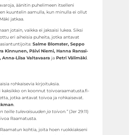
avaroja, äänitin puhelimeen itselleni
ten kuuntelin aamulla, kun minulla ei ollut
Mäki jatkaa.
 jotain, vaikka ei jaksaisi lukea. Siksi
ttu eri aiheisia puheita, jotka antavat
 asiantuntijoita:
Salme Blomster, Seppo
ra Kinnunen, Päivi Niemi, Hanna Ranssi-
, Anna-Liisa Valtavaara
ja
Petri Välimäki
.
sia rohkaisevia kirjoituksia.
i kaksikko on koonnut toivoaraamatusta.fi-
tta, jotka antavat toivoa ja rohkaisevat.
ckman
.
 teille tulevaisuuden ja toivon.”
(Jer 29:11)
oivoa Raamatusta.
tä Raamatun kohtia, joita hoen ruokkiakseni