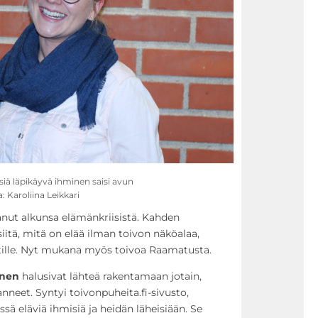
siä läpikäyvä ihminen saisi avun
 Karoliina Leikkari
anut alkunsa elämänkriisistä. Kahden
iitä, mitä on elää ilman toivon näköalaa,
ktille. Nyt mukana myös toivoa Raamatusta.
inen
halusivat lähteä rakentamaan jotain,
anneet. Syntyi toivonpuheita.fi-sivusto,
ssä eläviä ihmisiä ja heidän läheisiään. Se