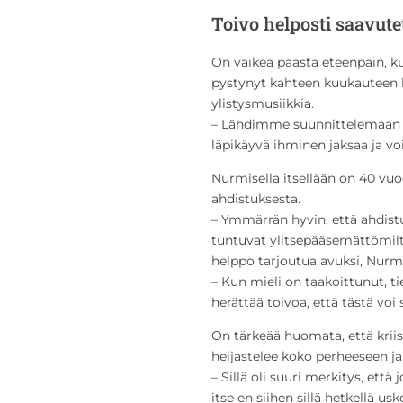
Toivo helposti saavute
On vaikea päästä eteenpäin, ku
pystynyt kahteen kuukauteen
ylistysmusiikkia.
– Lähdimme suunnittelemaan si
läpikäyvä ihminen jaksaa ja vo
Nurmisella itsellään on 40 vuo
ahdistuksesta.
– Ymmärrän hyvin, että ahdistus
tuntuvat ylitsepääsemättömiltä
helppo tarjoutua avuksi, Nurm
– Kun mieli on taakoittunut,
herättää toivoa, että tästä voi
On tärkeää huomata, että kriis
heijastelee koko perheeseen ja
– Sillä oli suuri merkitys, että 
itse en siihen sillä hetkellä usk