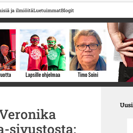
isiä ja ilmiöitä
Luetuimmat
Blogit
Uus
 Veronika
-sivustosta: