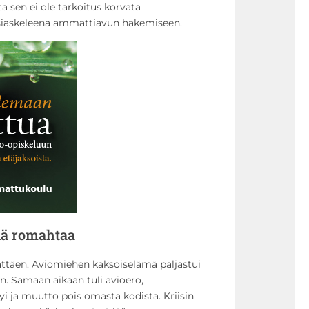
a sen ei ole tarkoitus korvata
siaskeleena ammattiavun hakemiseen.
lä romahtaa
lättäen. Aviomiehen kaksoiselämä paljastui
en. Samaan aikaan tuli avioero,
i ja muutto pois omasta kodista. Kriisin