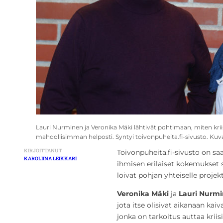
Lauri Nurminen ja Veronika Mäki lähtivät pohtimaan, miten krii
mahdollisimman helposti. Syntyi toivonpuheita.fi-sivusto. Kuva:
KIRJOITTANUT
Toivonpuheita.fi-sivusto on sa
KAROLIINA LEIKKARI
ihmisen erilaiset kokemukset s
loivat pohjan yhteiselle proje
Veronika Mäki
ja
Lauri Nurm
jota itse olisivat aikanaan kaiv
jonka on tarkoitus auttaa kriisi