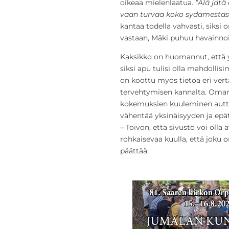
oikeaa mielenlaatua.
”Älä jät
vaan turvaa koko sydämestäs
kantaa todella vahvasti, siksi 
vastaan, Mäki puhuu havainnoi
Kaksikko on huomannut, että 
siksi apu tulisi olla mahdollis
on koottu myös tietoa eri vert
tervehtymisen kannalta. Oman
kokemuksien kuuleminen auttaa
vähentää yksinäisyyden ja epä
– Toivon, että sivusto voi olla
rohkaisevaa kuulla, että joku 
päättää.