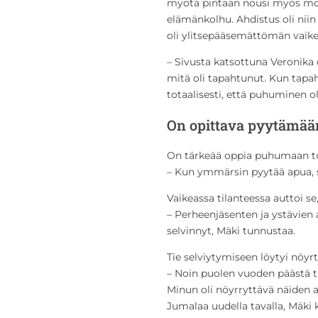
myötä pintaan nousi myös mo
elämänkolhu. Ahdistus oli nii
oli ylitsepääsemättömän vaike
– Sivusta katsottuna Veronika o
mitä oli tapahtunut. Kun tapa
totaalisesti, että puhuminen ol
On opittava pyytämää
On tärkeää oppia puhumaan tun
– Kun ymmärsin pyytää apua, sa
Vaikeassa tilanteessa auttoi se,
– Perheenjäsenten ja ystävien a
selvinnyt, Mäki tunnustaa.
Tie selviytymiseen löytyi nöyr
– Noin puolen vuoden päästä t
Minun oli nöyrryttävä näiden as
Jumalaa uudella tavalla, Mäki k