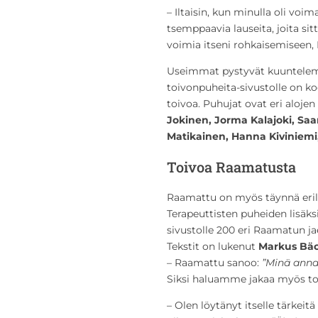
– Iltaisin, kun minulla oli voim
tsemppaavia lauseita, joita sit
voimia itseni rohkaisemiseen, 
Useimmat pystyvät kuuntelemaan
toivonpuheita-sivustolle on koo
toivoa. Puhujat ovat eri alojen
Jokinen, Jorma Kalajoki, Saa
Matikainen, Hanna Kiviniemi
Toivoa Raamatusta
Raamattu on myös täynnä erilai
Terapeuttisten puheiden lisäks
sivustolle 200 eri Raamatun jae
Tekstit on lukenut
Markus Bä
– Raamattu sanoo:
”Minä annan
Siksi haluamme jakaa myös t
– Olen löytänyt itselle tärkei