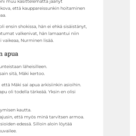
ni muu käsittelemättä jäänyt
n kova, että kauppareissunkin hoitaminen
aa.
li ensin shokissa, hän ei ehkä sisäistänyt,
htumat valkenivat, hän lamaantui niin
i vaikeaa, Nurminen lisää.
n apua
teistaan läheisilleen.
in sitä, Mäki kertoo.
 että Mäki sai apua arkisiinkin asioihin.
pu oli todella tärkeää. Yksin en olisi
tymisen kautta.
ajusin, että myös minä tarvitsen armoa.
ioiden edessä. Silloin aloin löytää
uvailee.