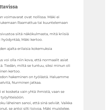
ttavissa
n voimavarat ovat nollissa. Mäki ei
 lukemaan Raamattua tai kuuntelemaan
vustoa siitä näkökulmasta, mitä kriisiä
i hyödyntää, Mäki kertoo.
den ajalta erilaisia kokemuksia
 voi olla niin kova, että normaalit asiat
. Tiedän, miltä se tuntuu, siksi minun oli
inen kertoo.
 tiedon hakeminen on työlästä. Haluamme
 selvitä, Nurminen jatkaa.
i ei kosketa vain yhtä ihmistä, vaan se
 työyhteisöön.
joku läheinen sanoi, että sinä selviät. Vaikka
onut, se antoi silti toivoa, Mäki muistelee.