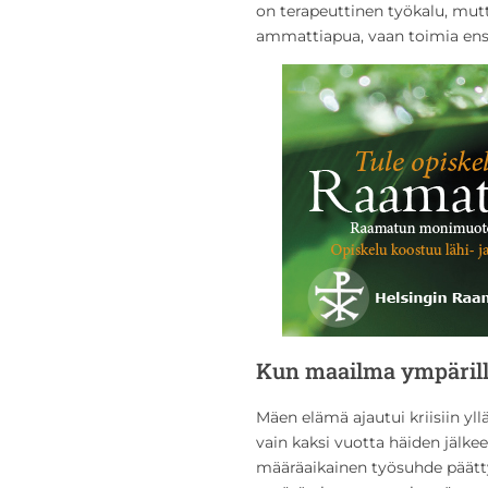
on terapeuttinen työkalu, mutt
ammattiapua, vaan toimia en
Kun maailma ympäril
Mäen elämä ajautui kriisiin yl
vain kaksi vuotta häiden jälke
määräaikainen työsuhde päätty